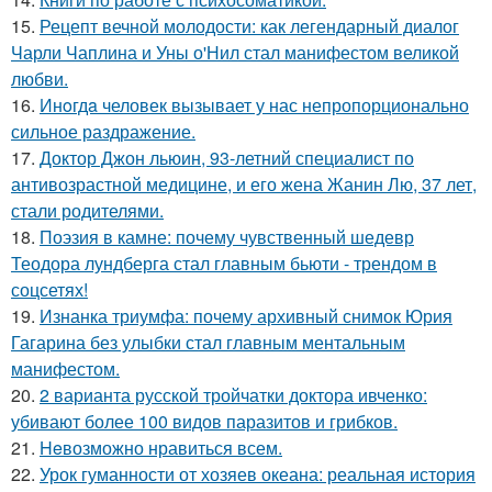
15.
Рецепт вечной молодости: как легендарный диалог
Чарли Чаплина и Уны о'Нил стал манифестом великой
любви.
16.
Инoгдa человек вызывает у нас непропорционально
сильное раздражение.
17.
Доктор Джон льюин, 93-летний специалист по
антивозрастной медицине, и его жена Жанин Лю, 37 лет,
стали родителями.
18.
Поэзия в камне: почему чувственный шедевр
Теодора лундберга стал главным бьюти - трендом в
соцсетях!
19.
Изнанка триумфа: почему архивный снимок Юрия
Гагарина без улыбки стал главным ментальным
манифестом.
20.
2 варианта русской тройчатки доктора ивченко:
убивают более 100 видов паразитов и грибков.
21.
Heвозможно нравиться всем.
22.
Урок гуманности от хозяев океана: реальная история