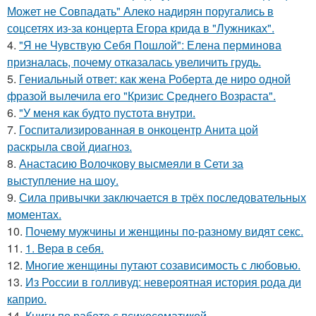
Может не Совпадать" Алеко надирян поругались в
соцсетях из-за концерта Егора крида в "Лужниках".
4.
"Я не Чувствую Себя Пошлой": Елена перминова
призналась, почему отказалась увеличить грудь.
5.
Гениальный ответ: как жена Роберта де ниро одной
фразой вылечила его "Кризис Среднего Возраста".
6.
"У меня как будто пустота внутри.
7.
Госпитализированная в онкоцентр Анита цой
раскрыла свой диагноз.
8.
Анастасию Волочкову высмеяли в Сети за
выступление на шоу.
9.
Сила привычки заключается в трёх последовательных
моментах.
10.
Почему мужчины и женщины по-разному видят секс.
11.
1. Bеpa в себя.
12.
Mнoгие женщины путают созависимость с любовью.
13.
Из России в голливуд: невероятная история рода ди
каприо.
14.
Книги по работе с психосоматикой.