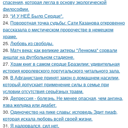
спасения, которая легла в основу экологической
философии.
23.
"И У НЕЁ Было Сердце".
24.
Поворотная точка судьбы: Сати Казанова откровенно
рассказала о мистическом пророчестве в немецком
храме.
25.
Любовь из свободы.
26.
Матч века: как великие актеры "Ленкома" сорвали
аншлаг на футбольном стадионе.
27.
Храм книг в самом сердце Бразилии: удивительная
история королевского португальского читального зала.
28.
В Афганистане принят закон о домашнем насилии,
который допускает применение силы в семье при
условии отсутствия серьёзных травм.
29.
Депрессия - болезнь. Не менее опасная, чем ангина,
язва желудка или диабет.
30.
Одиночество на пике славы: исповедь Эдит пиаф,
которая искала любовь всей своей жизни.
31.
Я надорвался, сил нет.