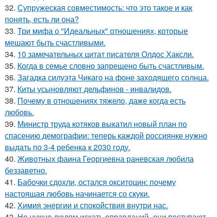
32.
Супружеская совместимость: что это такое и как
понять, есть ли она?
33.
Три мифа о "Идеальных" отношениях, которые
мешают быть счастливыми.
34.
10 замечательных цитат писателя Олдос Хаксли.
35.
Когда в семье словно запрещено быть счастливым.
36.
Загадка силуэта Чикаго на фоне заходящего солнца.
37.
Киты усыновляют дельфинов - инвалидов.
38.
Почему в отношениях тяжело, даже когда есть
любовь.
39.
Министр труда котяков выкатил новый план по
спасению демографии: теперь каждой россиянке нужно
выдать по 3-4 ребенка к 2030 году.
40.
Животных фаина Георгиевна раневская любила
беззаветно.
41.
Бабочки сдохли, остался окситоцин: почему
настоящая любовь начинается со скуки.
42.
Химия энергии и спокойствия внутри нас.
43.
Не нужно людям искать оправданий- они поступают