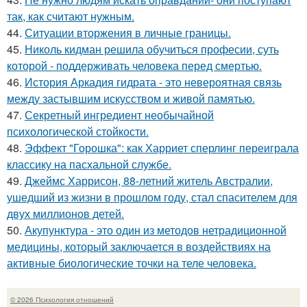
так, как считают нужным.
44.
Ситуации вторжения в личные границы.
45.
Николь кидман решила обучиться професии, суть
которой - поддерживать человека перед смертью.
46.
История Аркадия гидрата - это невероятная связь
между застывшим искусством и живой памятью.
47.
Секретный ингредиент необычайной
психологической стойкости.
48.
Эффект "Горошка": как Харриет сперлинг переиграла
классику на пасхальной службе.
49.
Джеймс Харрисон, 88-летний житель Австралии,
ушедший из жизни в прошлом году, стал спасителем для
двух миллионов детей.
50.
Акупунктура - это один из методов нетрадиционной
медицины, который заключается в воздействиях на
активные биологические точки на теле человека.
© 2026 Психология отношений