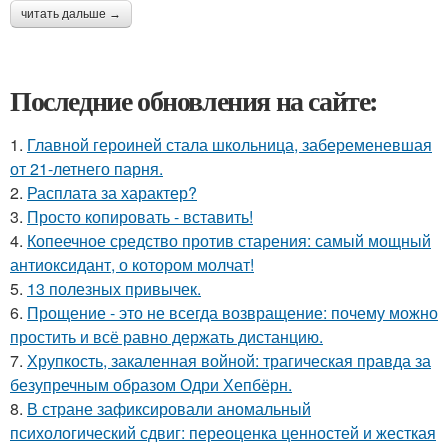
читать дальше →
Последние обновления на сайте:
1.
Главной героиней стала школьница, забеременевшая
от 21-летнего парня.
2.
Расплата за характер?
3.
Просто копировать - вставить!
4.
Копеечное средство против старения: самый мощный
антиоксидант, о котором молчат!
5.
13 полезных привычек.
6.
Прощение - это не всегда возвращение: почему можно
простить и всё равно держать дистанцию.
7.
Хрупкость, закаленная войной: трагическая правда за
безупречным образом Одри Хепбёрн.
8.
В стране зафиксировали аномальный
психологический сдвиг: переоценка ценностей и жесткая