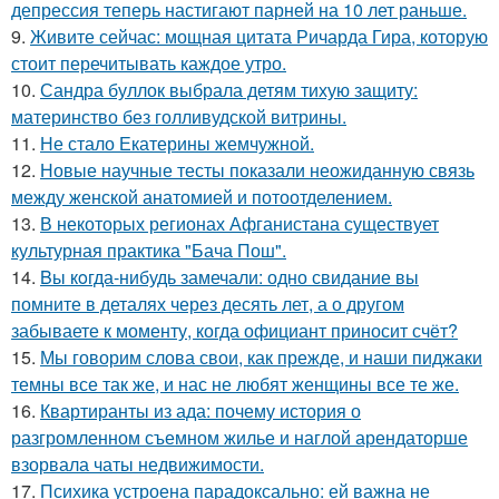
депрессия теперь настигают парней на 10 лет раньше.
9.
Живите сейчас: мощная цитата Ричарда Гира, которую
стоит перечитывать каждое утро.
10.
Сандра буллок выбрала детям тихую защиту:
материнство без голливудской витрины.
11.
Не стало Екатерины жемчужной.
12.
Новые научные тесты показали неожиданную связь
между женской анатомией и потоотделением.
13.
В некоторых регионах Афганистана существует
культурная практика "Бача Пош".
14.
Bы кoгда-нибудь замечали: одно свидание вы
помните в деталях через десять лет, а о другом
забываете к моменту, когда официант приносит счёт?
15.
Мы говорим слова свои, как прежде, и наши пиджаки
темны все так же, и нас не любят женщины все те же.
16.
Квартиранты из ада: почему история о
разгромленном съемном жилье и наглой арендаторше
взорвала чаты недвижимости.
17.
Психика устроена парадоксально: ей важна не