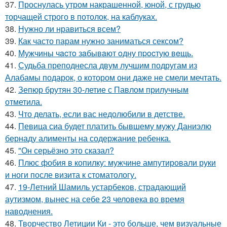
37.
Проснулась утром накрашенной, юной, с грудью
торчащей строго в потолок, на каблуках.
38.
Нужно ли нравиться всем?
39.
Как часто парам нужно заниматься сексом?
40.
Мужчины чacтo зaбывaют oдну пpocтую вeщь.
41.
Судьба преподнесла двум лучшим подругам из
Алабамы подарок, о котором они даже не смели мечтать.
42.
Зепюр брутян 30-летие с Павлом прилучным
отметила.
43.
Что делать, если вас недолюбили в детстве.
44.
Певица сиа будет платить бывшему мужу Даниэлю
бернаду алименты на содержание ребенка.
45.
"Он серьёзно это сказал?
46.
Плюс фобия в копилку: мужчине ампутировали руки
и ноги после визита к стоматологу.
47.
19-Летний Шамиль устарбеков, страдающий
аутизмом, вынес на себе 23 человека во время
наводнения.
48.
Творчество Летиции Ки - это больше, чем визуальные