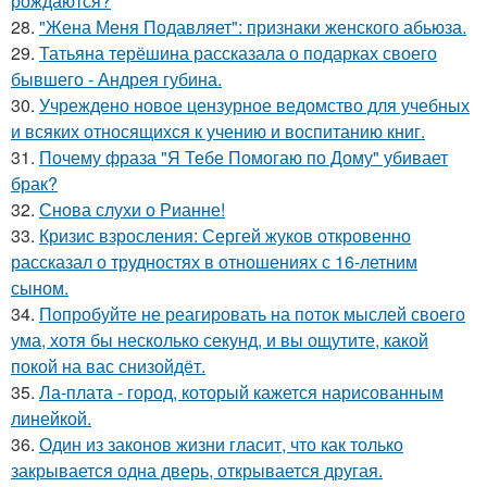
рождаются?
28.
"Жена Меня Подавляет": признаки женского абьюза.
29.
Татьяна терёшина рассказала о подарках своего
бывшего - Андрея губина.
30.
Учреждено новое цензурное ведомство для учебных
и всяких относящихся к учению и воспитанию книг.
31.
Почему фраза "Я Тебе Помогаю по Дому" убивает
брак?
32.
Снова слухи о Рианне!
33.
Кризис взросления: Сергей жуков откровенно
рассказал о трудностях в отношениях с 16-летним
сыном.
34.
Попробуйте не реагировать на поток мыслей своего
ума, хотя бы несколько секунд, и вы ощутите, какой
покой на вас снизойдёт.
35.
Ла-плата - город, который кажется нарисованным
линейкой.
36.
Один из законов жизни гласит, что как только
закрывается одна дверь, открывается другая.