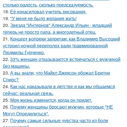
столько радость, сколько предсказуемость.
18.
Её изнасиловал учитель рисования.
19.
"У меня не было желания жить!
20.
Звезда "Интернов" Александр Ильин - младший
теперь не просто папа, а многодетный отец.
21.
Концерт вопреки запретам: как Владимир Высоцкий
устроил ночной переполох ради травмированной
Людмилы Гурченко.
22.
33% женщин отказываются встречаться с мужчиной
без машины.
23.
А вы знали, что Майкл Джексон обожал Бритни
Спирс?
24.
Как нас наказывали в детстве и как мы общаемся
сейчас: реальная связь.
25.
Моя жизнь изменится, когда он придет.
26.
Почему женщины бросают мужчин, которые "НЕ
Могут Определиться".
27.
Почему самые сильные чувства часто из боли