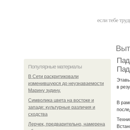
если тебе труд
Выт
Пад
Популярные материалы
Пада
В Сети раскритиковали
Этавы
изменившуюся до неузнаваемости
в рез
Марину зудину.
Символика цвета на востоке и
В рам
западе: культурные различия и
после
сходства
Техни
Лерчек, предварительно, намерена
Встан