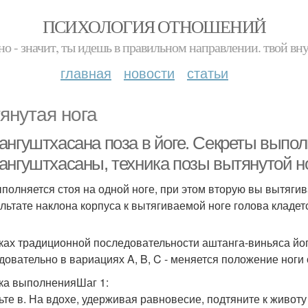
ПСИХОЛОГИЯ ОТНОШЕНИЙ
но - значит, ты идешь в правильном направлении. твой вн
главная
новости
статьи
янутая нога
ангуштхасана поза в йоге. Секреты выпол
нгуштхасаны, техника позы вытянутой ног
полняется стоя на одной ноге, при этом вторую вы вытягив
ультате наклона корпуса к вытягиваемой ноге голова кладет
ках традиционной последовательности аштанга-виньяса йо
довательно в вариациях A, B, C - меняется положение ноги 
ка выполненияШаг 1:
ьте в. На вдохе, удерживая равновесие, подтяните к животу