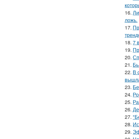
котор
16.
Ли
ложь.
17.
Пр
тренд
18.
7 
19.
Пр
20.
Сп
21.
Бы
22.
В 
вышла
23.
Бе
24.
Ро
25.
Ра
26.
Де
27.
"Б
28.
Ис
29.
Эф