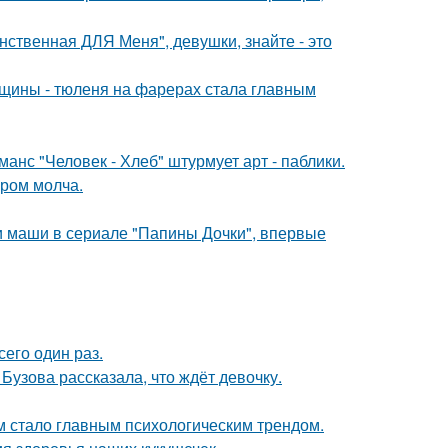
нственная ДЛЯ Меня", девушки, знайте - это
щины - тюленя на фарерах стала главным
нс "Человек - Хлеб" штурмует арт - паблики.
ором молча.
ли маши в сериале "Папины Дочки", впервые
сего один раз.
Бузова рассказала, что ждёт девочку.
 стало главным психологическим трендом.