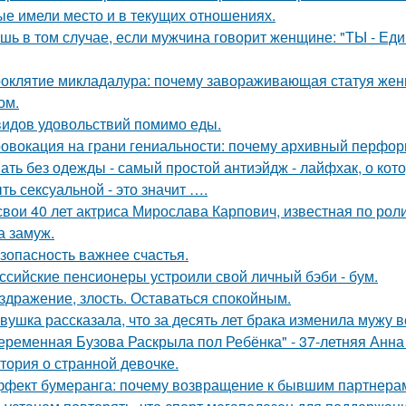
ые имели место и в текущих отношениях.
шь в том случае, если мужчина говорит женщине: "ТЫ - Еди
оклятие микладалура: почему завораживающая статуя жен
ом.
видов удовольствий помимо еды.
овокация на грани гениальности: почему архивный перформа
ать без одежды - самый простой антиэйдж - лайфхак, о кот
ть сексуальной - это значит ….
свои 40 лет актриса Мирослава Карпович, известная по ро
 замуж.
зопасность важнее счастья.
ссийские пенсионеры устроили свой личный бэби - бум.
здражение, злость. Оставаться спокойным.
вушка рассказала, что за десять лет брака изменила мужу в
еременная Бузова Раскрыла пол Ребёнка" - 37-летняя Анна 
тория о странной девочке.
фект бумеранга: почему возвращение к бывшим партнерам