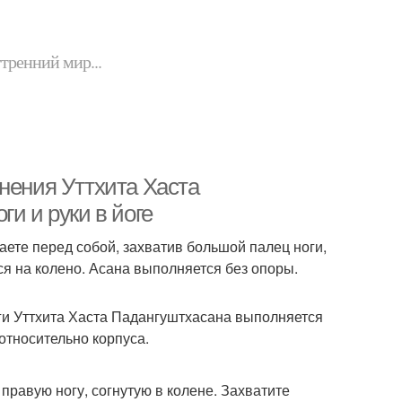
утренний мир...
нения Уттхита Хаста
и и руки в йоге
аете перед собой, захватив большой палец ноги,
ся на колено. Асана выполняется без опоры.
ги Уттхита Хаста Падангуштхасана выполняется
относительно корпуса.
 правую ногу, согнутую в колене. Захватите