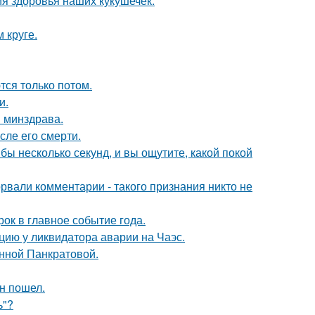
ия здоровья наших кукушечек.
 круге.
тся только потом.
и.
и минздрава.
сле его смерти.
бы несколько секунд, и вы ощутите, какой покой
вали комментарии - такого признания никто не
рок в главное событие года.
цию у ликвидатора аварии на Чаэс.
Анной Панкратовой.
н пошел.
ь"?