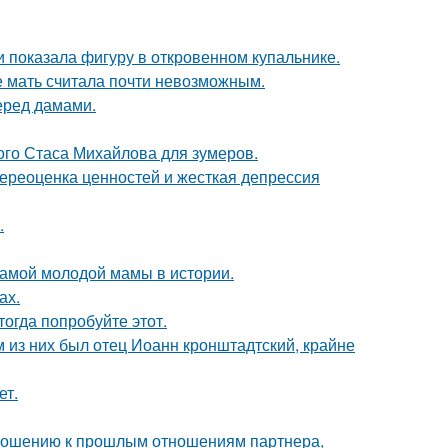
 показала фигуру в откровенном купальнике.
е мать считала почти невозможным.
еред дамами.
ого Стаса Михайлова для зумеров.
ереоценка ценностей и жесткая депрессия
.
самой молодой мамы в истории.
ах.
тогда попробуйте этот.
 из них был отец Иоанн кронштадтский, крайне
ет.
тношению к прошлым отношениям партнера,