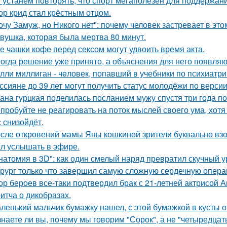
 устанем повторять, что спорт мегаполезен для поддержан
ор крид стал крёстным отцом.
очу Замуж, но Никого нет": почему человек застревает в этом
вушка, которая была мертва 80 минут.
е чашки кофе перед сексом могут удвоить время акта.
огда решение уже принято, а объяснения для него появляю
лли миллиган - чeловек, попавший в учебники по психиатри
ссияне до 39 лет могут получить статус молодёжи по верси
ана гурцкая поделилась посланием мужу спустя три года по
пробуйте не реагировать на поток мыслей своего ума, хотя 
с снизойдёт.
сле откровений мамы Яны кошкиной зрители буквально взор
л услышать в эфире.
натомия в 3D": как один смелый наряд превратил скучный у
рург только что завершил самую сложную сердечную опера
ор бероев все-таки подтвердил брак с 21-летней актрисой 
итча о дикобразах.
ленький мальчик бумажку нашел, с этой бумажкой в кусты о
знаете ли вы, почему мы говорим "Сорок", а не "четыредцат