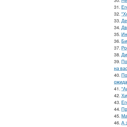
30.
Не
31.
Ег
32.
"Х
33.
Де
34.
Дв
35.
Ин
36.
Би
37.
Ро
38.
Ди
39.
По
на ва
40.
По
ожида
41.
"А
42.
Хи
43.
Ег
44.
Пр
45.
Ма
46.
А 