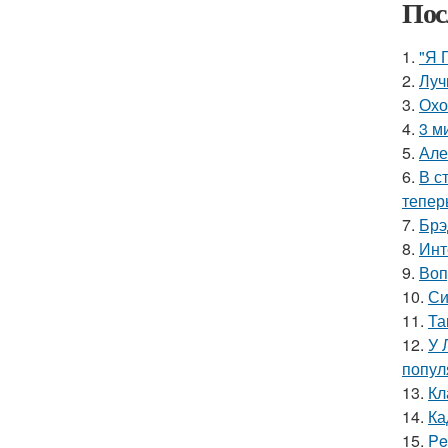
Пос
1.
"Я 
2.
Луч
3.
Охо
4.
3 м
5.
Але
6.
В с
тепер
7.
Брэ
8.
Инт
9.
Воп
10.
Си
11.
Та
12.
У 
попул
13.
Кл
14.
Ка
15.
Pe