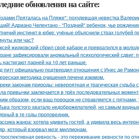
ледние обновления на сайте:
Годами Пряталась на Пляже": похудевшая невестка Валерии
ший! Адриано Челентано - "Поздний" ребенок, чье рождени
тничий инстинкт в юбке: учёные объяснили страх голубей п
инуты или час?
ксей жидковский сбрил своё кабаре и превратился в молод
тране зафиксировали аномальный психологический сдвиг: п
ь настигают парней на 10 лет раньше.
д питт официально подтвердил отношения с Инес де Рамон
ересная методика очищения печени изюмом.
реки законам природы: невероятная и трагическая судьба 
ла привычки заключается в трёх последовательных момент
ким образом, если ваш порошок не справляется с пятнами, 
Льва толстого хватало недоброжелателей, но самым видным
ярный в те годы проповедник.
ассика жанра: хотела удивить гостей, а удивила весь интерн
др, который взорвал мозг миллионам.
троспективная ревность - это переживание ревности по о