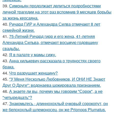
39.
Симоньян продолжает делиться подробностями
личной трагедии на этот раз вспомнив 9 месяцев борьбы
за жизнь кеосаяна.
40.
Ричард ГИР и Алехандра Силва отмечают 8 лет
семейной жизни.
41.
75-Летний Ричард гирр и его жена, 41-летняя
Алехандра Сильва, отмечают восьмую годовщину
свадьбы.
42.
Я в палате у мамы сижу.
43.
Анна хилькевич рассказала о трудностях своего
брака.
44.
Что разрушает женщину?
45.
"У Меня Несколько Любовников, И ОНИ НЕ Знают
Друг О Друге": водонаева шокировала признанием.
46.
А знаете ли вы, почему мы говорим "Сорок", а не
"четыредцать"?
47.
Знакомьтесь - длиннохохлый очковый сорокопут, он
же белохохлый шлемоносец, он же Prionops Plumatus.