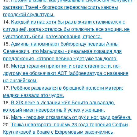
заставил Travel - блогеров переосмыслить каноны
городской скульптуры.
14.
Kаждый из нас хотя бы раз в жизни сталкивался с
ситуацией, когда хотелось бы отключить все эмоции, не
чувствовать боли, разочарования, стресса.
15.
Админы напоминают бойфренду певицы Анны
Семенович, что Мальдивы - идеальная локация для
предложения, которое певица ждет уже так долго.
16.
Метод терапии принятия и ответственности, по-
другому ее обозначают ACT (аббревиатура с названия
на английском.
17.
Ребёнок развивался в брюшной полости матери:
медики назвали это чудом.
18.
В XIX веке в Испании жил Бенито альварадо,
который имел невероятный успех у женщин.
19.
Мать - героиня отказалась от рук и ног ради ребёнка.
20.
Точка невозврата: почему 23 года терпения Софьи
Кругликовой в браке с Ефремовым закончились