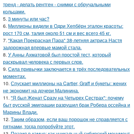
тренд - делать рентген - снимки с обручальными
кольцами.
5.
3 минуты или час?
6.
Миллионы видели в Одри Хепбёрн эталон красоты:
рост 170 см, талия около 51 см и вес всего 45 кг.
7.
"Какая Прекрасная Пара" 38-летняя актриса Настя
задорожная впервые мамой стала.
8.
У Анны Ахматовой был простой тест, который
раскрывал человека с первых слов.
9.
Сила привычки заключается в трёх последовательных
моментах.
10.
Спускает миллионы на Cartier, Graff и букеты: жених
не экономит на дочери Малинина.
11.
"Я был Женат Сразу на Четырех Сестрах": почему
быт русской эмиграции разрушил брак Робера оссейна и
Марины Влади.
12.
Таким образом, если ваш порошок не справляется с
пятнами, тогда попробуйте этот.
13.
Поэзия в камне: как уникальный сибирский монумент