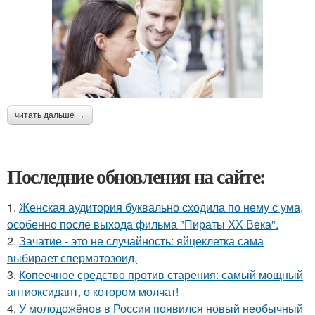
читать дальше →
Последние обновления на сайте:
1.
Женская аудитория буквально сходила по нему с ума,
особенно после выхода фильма "Пираты ХХ Века".
2.
Зачатие - это не случайность: яйцеклетка сама
выбирает сперматозоид.
3.
Копеечное средство против старения: самый мощный
антиоксидант, о котором молчат!
4.
У молодожёнов в России появился новый необычный