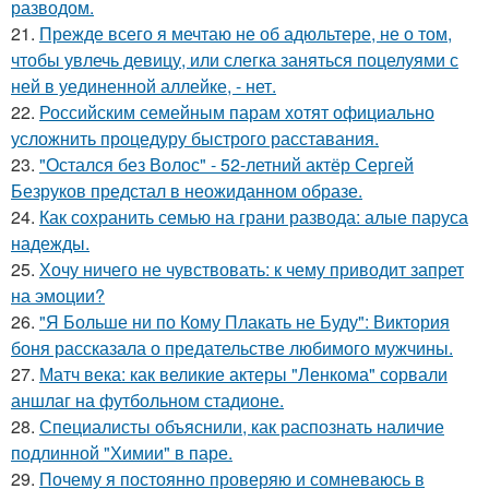
разводом.
21.
Прежде всего я мечтаю не об адюльтере, не о том,
чтобы увлечь девицу, или слегка заняться поцелуями с
ней в уединенной аллейке, - нет.
22.
Российским семейным парам хотят официально
усложнить процедуру быстрого расставания.
23.
"Остался без Волос" - 52-летний актёр Сергей
Безруков предстал в неожиданном образе.
24.
Как сохранить семью на грани развода: алые паруса
надежды.
25.
Хочу ничего не чувствовать: к чему приводит запрет
на эмоции?
26.
"Я Больше ни по Кому Плакать не Буду": Виктория
боня рассказала о предательстве любимого мужчины.
27.
Матч века: как великие актеры "Ленкома" сорвали
аншлаг на футбольном стадионе.
28.
Специалисты объяснили, как распознать наличие
подлинной "Химии" в паре.
29.
Почему я постоянно проверяю и сомневаюсь в