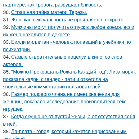
партнёре: как тревога разрушает близость.
30.
Страшная тайна матери Терезы.
31.
Женская сексуальность не проявляется открыто.
32.
Мужчины могут получить отпуск в любое время, если
их жена находится в декрете.
33.
Билли миллиган - чeловек, попавший в учебники по
психиатрии.
34.
Самые отвратительные поцелуи в кино, со слов
актеров.
35.
"Можно Прекращать Рожать Каждый год": Лиза моряк
показала кадры с гендер - пати и ответила на
язвительные комментарии пользователей.
36.
Размер полового члена не имеет значения для
женщин, показало исследование производителя секс -
игрушек.
37.
Когда скучно не от пустой жизни, а от отсутствия себя
в ней.
38.
Ла-плата - город, который кажется нарисованным
линейкой.