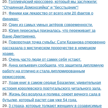
20.
Голливудский кроссовер, который мы заслужили:
"Отчаянная Домохозяйка" и "бесстыдник"!
21.
Финики как лекарство от всего или 20 фактов о
финикaх:
22.
Один из самых умных актёров современности.
23.
Юлия пересильд призналась, что переживает за
Ваню Дмитриенко.
24.
Поворотная точка судьбы: Сати Казанова откровенно
рассказала о мистическом пророчестве в немецком
храме.
25.
Очень часто люди от самих себя устают.
26.
Анна хилькевич сообщила, что защитила дипломную
работу на отлично и стала дипломированным
режиссером.
27.
Храм книг в самом сердце Бразилии: удивительная
история королевского португальского читального зала.
28.
Жизнь без воздуха и полива: секрет вечного сада в
бутылке, который растет сам уже 54 года.
29.
3 страха, которые толкают женщину в созависимые