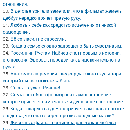
отношения.
30.
В детстве зрители заметили, что в фильмах жамель
деббуз нередко прячет правую руку.
31.
Любовь к себе как средство исцеления от низкой
самооценки.
32.
Её согласия не спросили.
33.
Когда в семье словно запрещено быть счастливым.
34.
Россиянин Рустам Набиев стал первым в истории,
кто покорил Эверест, передвигаясь исключительно на
руках.
35.
Анатомия лицемерия: шедевр датского скульптора,
который вы не сможете забыть.
36.
Снова слухи о Рианне!
37.
Семь способов сформировать умонастроение,
которое принесет вам счастье и душевное спокойствие.
38.
Когда стюардесса демонстрирует вам спасательные
средства, что она говорит про кислородные маски?
39.
Животных фаина Георгиевна раневская любила
беззаветно.