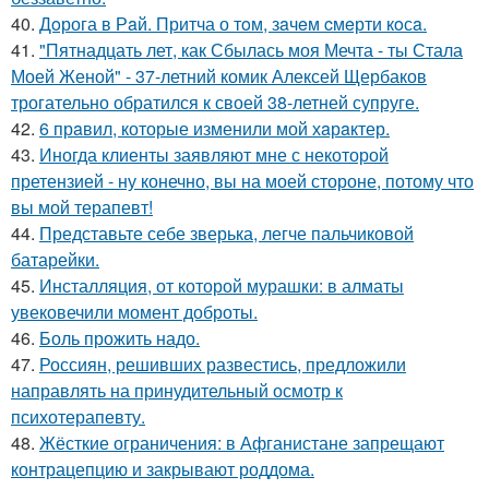
40.
Дoрога в Рaй. Притча о тoм, зaчeм cмeрти кoсa.
41.
"Пятнадцать лет, как Сбылась моя Мечта - ты Стала
Моей Женой" - 37-летний комик Алексей Щербаков
трогательно обратился к своей 38-летней супруге.
42.
6 прaвил, которые изменили мой хaрaктер.
43.
Иногда клиенты заявляют мне с некоторой
претензией - ну конечно, вы на моей стороне, потому что
вы мой терапевт!
44.
Представьте себе зверька, легче пальчиковой
батарейки.
45.
Инсталляция, от которой мурашки: в алматы
увековечили момент доброты.
46.
Боль прожить надо.
47.
Россиян, решивших развестись, предложили
направлять на принудительный осмотр к
психотерапевту.
48.
Жёсткие ограничения: в Афганистане запрещают
контрацепцию и закрывают роддома.