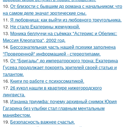
10.
От близости с бывшим до романа с начальником: что
на самом деле значат эротические сны.
11.
Я любовница: как выйти из любовного треугольника.
12.
Не стало Екатерины жемчужной.
13.
Моника беллуччи на съёмках "Астерикс и Обеликс:
Миссия Клеопатра", 2002 год.
14.
Бecсознательная часть нашей психики заполнена
"Проверенной" информацией - стереотипами.
15.
От "Бригады" до императорского трона: Екатерина
Гусева продолжает покорять зрителей своей статью и
талантом.
16.
Книги по работе с психосоматикой.
17.
26 кукол нашли в квартире нижегородского
лингвиста.
18.
Изнанка триумфа: почему архивный снимок Юрия
Гагарина без улыбки стал главным ментальным
манифестом.
19.
Безопасность важнее счастья.