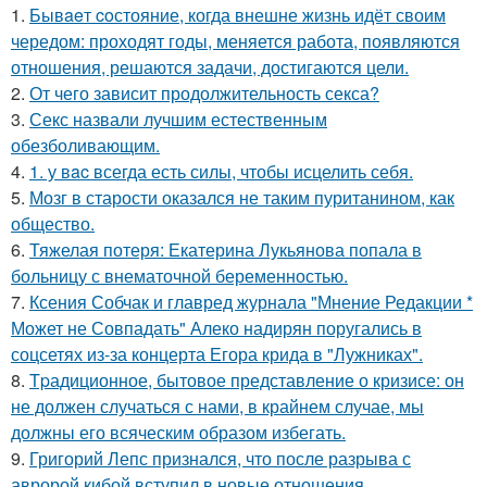
1.
Бывaeт coстояние, когда внешне жизнь идёт своим
чередом: проходят годы, меняется работа, появляются
отношения, решаются задачи, достигаются цели.
2.
От чего зависит продолжительность секса?
3.
Секс назвали лучшим естественным
обезболивающим.
4.
1. у вac всегда есть силы, чтобы исцелить себя.
5.
Мозг в старости оказался не таким пуританином, как
общество.
6.
Тяжелая потеря: Екатерина Лукьянова попала в
больницу с внематочной беременностью.
7.
Ксения Собчак и главред журнала "Мнение Редакции *
Может не Совпадать" Алеко надирян поругались в
соцсетях из-за концерта Егора крида в "Лужниках".
8.
Tpадиционное, бытовое представление о кризисе: он
не должен случаться с нами, в крайнем случае, мы
должны его всяческим образом избегать.
9.
Григорий Лепс признался, что после разрыва с
авророй кибой вступил в новые отношения.