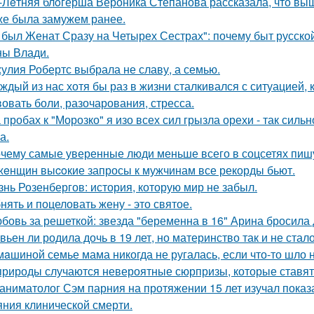
-Лeтняя блoгерша Вероника Степанова рассказала, что вы
же была замужем ранее.
 был Женат Сразу на Четырех Сестрах": почему быт русско
ы Влади.
улия Робертс выбрала не славу, а семью.
ждый из нас хотя бы раз в жизни сталкивался с ситуацией, 
вовать боли, разочарования, стресса.
 пробах к "Морозко" я изо всех сил грызла орехи - так сильн
а.
чему самые уверенные люди меньше всего в соцсетях пиш
жeнщин выcoкие запросы к мужчинам все рекорды бьют.
знь Розенбергов: история, которую мир не забыл.
нять и поцеловать жену - это святое.
бовь за решеткой: звезда "беременна в 16" Арина бросила
вьен ли родила дочь в 19 лет, но материнство так и не стал
мaшиной семье мама никогда не ругалась, если что-то шло н
природы случаются невероятные сюрпризы, которые ставят 
аниматолог Сэм парния на протяжении 15 лет изучал показ
яния клинической смерти.