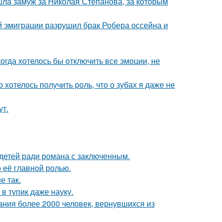
шла замуж за Николая Степанова, за которым
й эмиграции разрушил брак Робера оссейна и
когда хотелось бы отключить все эмоции, не
о хотелось получить роль, что о зубах я даже не
ут.
 детей ради романа с заключенным.
о её главной ролью.
е так.
в тупик даже науку.
ания более 2000 человек, вернувшихся из