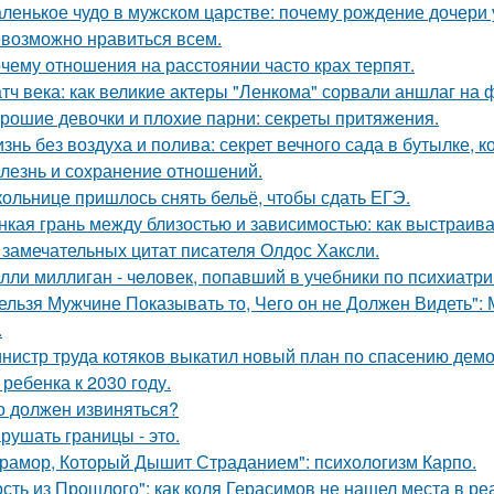
ленькое чудо в мужском царстве: почему рождение дочери 
возможно нравиться всем.
чему отношения на расстоянии часто крах терпят.
тч века: как великие актеры "Ленкома" сорвали аншлаг на 
рошие девочки и плохие парни: секреты притяжения.
знь без воздуха и полива: секрет вечного сада в бутылке, к
лезнь и сохранение отношений.
ольнице пришлось снять бельё, чтобы сдать ЕГЭ.
нкая грань между близостью и зависимостью: как выстраив
 замечательных цитат писателя Олдос Хаксли.
лли миллиган - чeловек, попавший в учебники по психиатри
ельзя Мужчине Показывать то, Чего он не Должен Видеть":
.
нистр труда котяков выкатил новый план по спасению дем
 ребенка к 2030 году.
о должен извиняться?
рушать границы - это.
рамор, Который Дышит Страданием": психологизм Карпо.
ость из Прошлого": как коля Герасимов не нашел места в ре