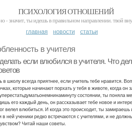
ПСИХОЛОГИЯ ОТНОШЕНИЙ
но - значит, ты идешь в правильном направлении. твой вн
главная
новости
статьи
бленность в учителя
делать если влюбился в учителя. Что дел
оветов
ь в школу всегда приятнее, если учитель тебе нравится. Воп
чках, которые начинают порхать у тебя в животе, когда он з
уперестатьдуматьонемнинаминуту состоянии, ты поняла мен
дишь его каждый день, он рассказывает тебе новое и интере
ог велел влюбиться. И когда это происходит, ты замираешь и
 и в ней ученики редко встречаются с учителями, и не должн
чувством? Читай наши советы.