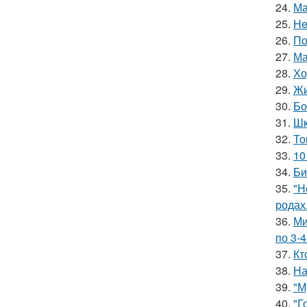
24.
Ма
25.
He
26.
По
27.
Ма
28.
Хо
29.
Жи
30.
Бо
31.
Шк
32.
То
33.
10
34.
Би
35.
"Н
родах
36.
Ми
по 3-4
37.
Кт
38.
На
39.
"М
40.
"Г