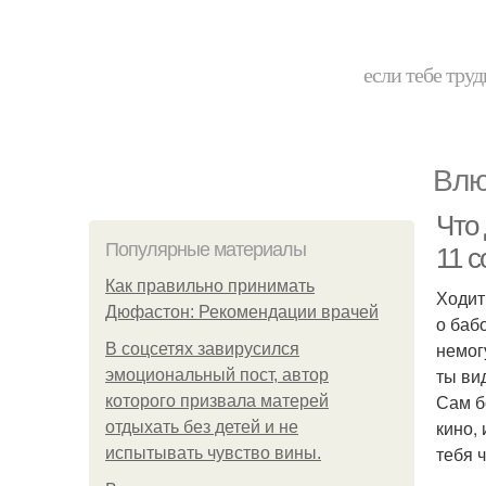
если тебе труд
Влю
Что 
Популярные материалы
11 с
Как правильно принимать
Ходит
Дюфастон: Рекомендации врачей
о бабо
немог
В соцсетях завирусился
ты ви
эмоциональный пост, автор
Сам б
которого призвала матерей
кино,
отдыхать без детей и не
тебя 
испытывать чувство вины.