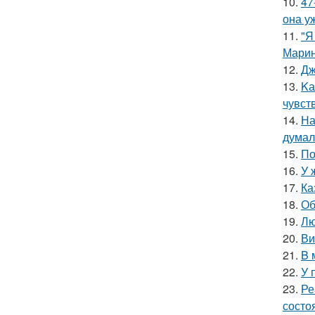
10.
47
она у
11.
"Я
Марин
12.
Дж
13.
Kа
чувст
14.
На
думал
15.
По
16.
У 
17.
Ка
18.
Об
19.
Лю
20.
Ви
21.
B 
22.
У 
23.
Ре
состо