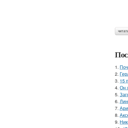
читат
Пос
1.
Поч
2.
Гер
3.
15 
4.
Он 
5.
Заг
6.
Лин
7.
Ари
8.
Акс
9.
Ник