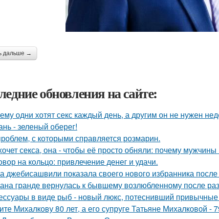
ь дальше →
ледние обновления на сайте:
ему одни хотят секс каждый день, а другим он не нужен не
ань - зеленый оберег!
проблем, с которыми справляется розмарин.
хочет секса, она - чтобы её просто обняли: почему мужчин
овор на кольцо: привлечение денег и удачи.
а джебисашвили показала своего нового избранника после
ана гранде вернулась к бывшему возлюбленному после ра
ессуары в виде рыб - новый люкс, потеснивший привычные 
ите Михалкову 80 лет, а его супруге Татьяне Михалковой - 7