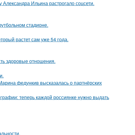
у Александра Ильина растрогало соцсети.
футбольном стадионе.
оторый растет сам уже 54 года.
ать здоровые отношения.
и.
 Марина федункив высказалась о партнёрских
ографии: теперь каждой россиянке нужно выдать
альности.