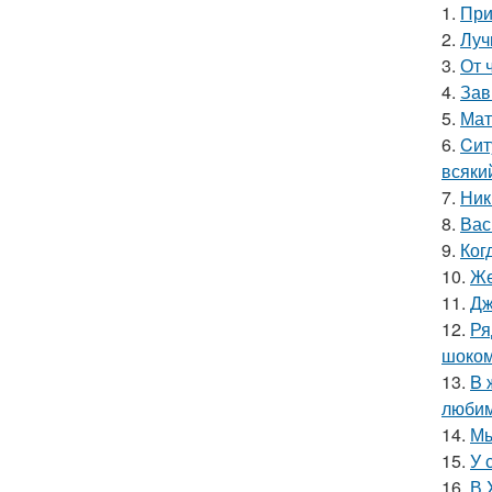
1.
При
2.
Луч
3.
От 
4.
Зав
5.
Мат
6.
Cит
всяки
7.
Ник
8.
Вас
9.
Ког
10.
Же
11.
Дж
12.
Ря
шоком
13.
B 
люби
14.
Мы
15.
У 
16.
В 