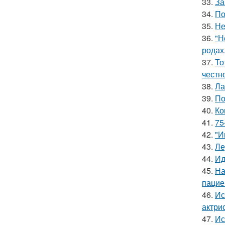
33.
За
34.
По
35.
Не
36.
"Н
родах
37.
То
честн
38.
Ла
39.
По
40.
Ко
41.
75
42.
"И
43.
Ле
44.
Ид
45.
На
пацие
46.
Ис
актри
47.
Ис