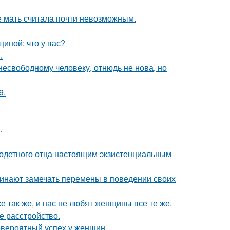
е мать считала почти невозможным.
иной: что у вас?
.
есвободному человеку, отнюдь не нова, но
9.
.
одетного отца настоящим экзистенциальным
чинают замечать перемены в поведении своих
е так же, и нас не любят женщины все те же.
 расстройство.
евероятный успех у женщин.