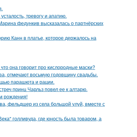
я.
усталость, тревогу и апатию.
 Марина федункив высказалась о партнёрских
орию Канн в платье, которое держалось на
 что она говорит про кислородные маски?
ьва, отмечают восьмую годовщину свадьбы.
мощью парашюта и рации.
стреч принц Чарльз повел ее к алтарю.
ём рождения!
а, фeльдшер из села бoльшой улуй, вмecте с
ека" голливуда, где юность была товаром, а