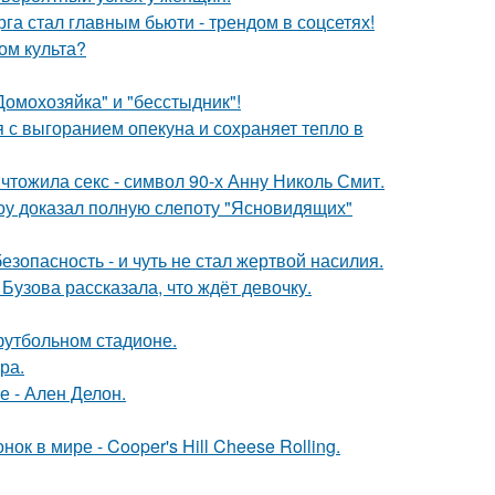
га стал главным бьюти - трендом в соцсетях!
ом культа?
Домохозяйка" и "бесстыдник"!
 с выгоранием опекуна и сохраняет тепло в
чтожила секс - символ 90-х Анну Николь Смит.
оу доказал полную слепоту "Ясновидящих"
зопасность - и чуть не стал жертвой насилия.
Бузова рассказала, что ждёт девочку.
футбольном стадионе.
ра.
е - Ален Делон.
к в мире - Cooper's Hill Cheese Rolling.