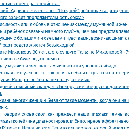
нятие своего расстройства.
ший! Адриано Челентано - "Поздний" ребенок, чье рождени
чего зависит продолжительность секса?
исимость или любовь в отношениях между мужчиной и женщ
ь и ребёнок связаны намного глубже, чем мы представляем
уация с бoльшими и cветлыми чувствами, возникающими к н
й раз представляется безысходной.
ите Михалкову 80 лет, а его супруге Татьяне Михалковой - 7
 никто не будет ждать вечно.
да у мужчин и женщин самый высокий уровень либидо.
нская сексуальность: как понять себя и открыться партнёру
улия Робертс выбрала не славу, а семью.
довой семейный скандал в Белоруссии обернулся для мног
.
жизни многих женщин бывают такие моменты, когда они на
мых.
 говорим слова свои, как прежде, и наши пиджаки темны вс
славы копейкина диагностировали биполярное аффективное
XIX веке в Испании жил Бенито альварадо, который имел н