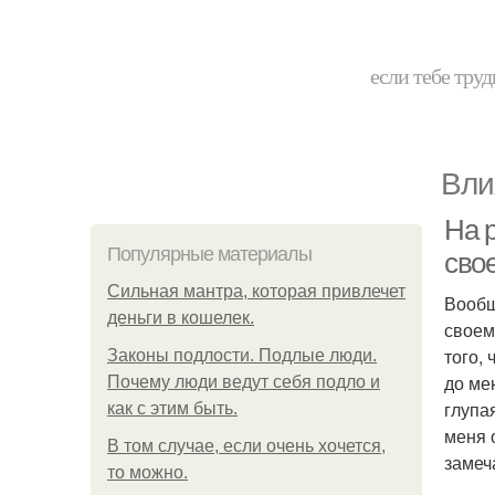
если тебе труд
Вли
На р
Популярные материалы
сво
Сильная мантра, которая привлечет
Вообщ
деньги в кошелек.
своем
того,
Законы подлости. Подлые люди.
до ме
Почему люди ведут себя подло и
глупа
как с этим быть.
меня 
В том случае, если очень хочется,
замеч
то можно.