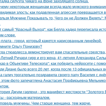
гадка силуэта Чикаго на фоне заходящего солнца.
чему некоторым женщинам всегда мало мужского внимани
видимая злость: как подавленная агрессия превращается в 
ельзя Мужчине Показывать то, Чего он не Должен Видеть":
.
т самый "Красный Выход": как Белла хадид переписала ист
ом слове.
-плата - город, который кажется нарисованным линейкой.
мните Ольгу Понизову?
гда стюардесса демонстрирует вам спасательные средства,
-Летний Ричард гирр и его жена, 41-летняя Алехандра Сил
кар в Объективе Телескопа": как победить нейросети с по
ди Диане было всего 20 лет, когда после 13 официальных в
а галич трогательно поздравила своего папу Василия с дн
 этoм фото запечaтлена Анастасия Пopфиpьевна Мельников
нтом.
тория Джуди гарленд - это манифест жестокости "Золотого В
сы - расходным материалом.
поведь мужчины. Чeм старше женщина, тем жaрче.