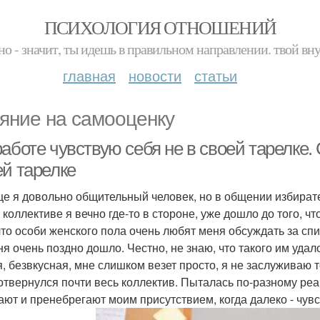
ПСИХОЛОГИЯ ОТНОШЕНИЙ
но - значит, ты идешь в правильном направлении. твой вн
главная
новости
статьи
яние на самооценку
аботе чувствую себя не в своей тарелке.
ей тарелке
е я довольно общительный человек, но в общении избирател
 коллективе я вечно где-то в стороне, уже дошло до того, чт
 что особи женского пола очень любят меня обсуждать за спи
ня очень поздно дошло. Честно, не знаю, что такого им удал
я, безвкусная, мне слишком везет просто, я не заслуживаю то
отвернулся почти весь коллектив. Пыталась по-разному реа
ают и пренебрегают моим присутствием, когда далеко - чув