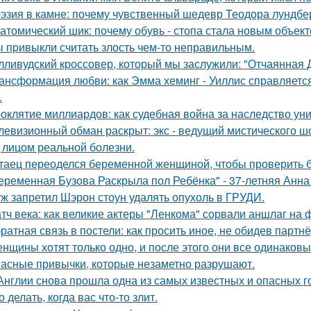
эзия в камне: почему чувственный шедевр Теодора лундбер
атомический шик: почему обувь - стопа стала новым объект
 пpивыкли считать злость чем-то неправильным.
лливудский кроссовер, который мы заслужили: "Отчаянная 
ансформация любви: как Эмма хеминг - Уиллис справляется
.
оклятие миллиардов: как судебная война за наследство уни
левизионный обман раскрыт: экс - ведущий мистического ш
 лицом реальной болезни.
таец переоделся беременной женщиной, чтобы проверить бе
еременная Бузова Раскрыла пол Ребёнка" - 37-летняя Анна 
ж запретил Шэрон стоун удалять опухоль в ГРУДИ.
тч века: как великие актеры "Ленкома" сорвали аншлаг на 
ратная связь в постели: как просить иное, не обидев партнё
нщины хотят только одно, и после этого они все одинаковы
асные привычки, которые незаметно разрушают.
Англии снова прошла одна из самых известных и опасных гоно
о делать, когда вас что-то злит.