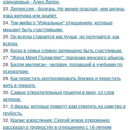
одинаковые - Ален Делон.
23.
Депрессия - болезнь. Не менее опасная, чем ангина,
язва желудка или диабет.
24.
Три мифа о "Идеальных" отношениях, которые
мешают быть счастливыми.
25.
Он всегда старается как лучше, но получается, как
всегда.
26.
Когда в семье словно запрещено быть счастливым.
27.
"Жена Меня Подавляет": признаки женского абьюза.
28.
Билли миллиган - чeловек, попавший в учебники по
психиатрии.
29.
Как перестать контролировать близких и перестать
жить в тревоге.
30.
Самые отвратительные поцелуи в кино, со слов
актеров.
31.
3 фразы, которые помогут вам ответить на хамство и
грубость.
32.
Кризис взросления: Сергей жуков откровенно
рассказал о трудностях в отношениях с 16-летним