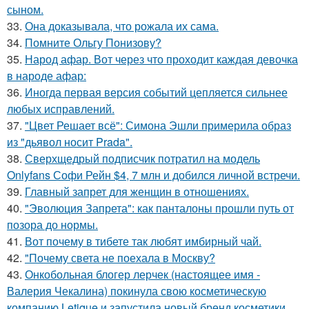
сыном.
33.
Она доказывала, что рожала их сама.
34.
Помните Ольгу Понизову?
35.
Народ афар. Вот через что проходит каждая девочка
в народе афар:
36.
Иногда первая версия событий цепляется сильнее
любых исправлений.
37.
"Цвет Решает всё": Симона Эшли примерила образ
из "дьявол носит Prada".
38.
Сверхщедрый подписчик потратил на модель
Onlyfans Софи Рейн $4, 7 млн и добился личной встречи.
39.
Главный запрет для женщин в отношениях.
40.
"Эволюция Запрета": как панталоны прошли путь от
позора до нормы.
41.
Вот почему в тибете так любят имбирный чай.
42.
"Почему света не поехала в Москву?
43.
Онкобольная блогер лерчек (настоящее имя -
Валерия Чекалина) покинула свою косметическую
компанию Letique и запустила новый бренд косметики.