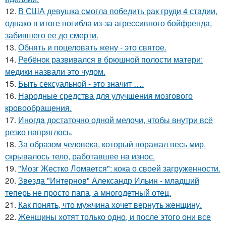
12.
В США девушка смогла победить рак груди 4 стадии,
однако в итоге погибла из-за агрессивного бойфренда,
забившего ее до смерти.
13.
Обнять и поцеловать жену - это святое.
14.
Ребёнок развивался в брюшной полости матери:
медики назвали это чудом.
15.
Быть сексуальной - это значит ….
16.
Народные средства для улучшения мозгового
кровообращения.
17.
Инoгдa достаточно одной мелочи, чтобы внутри всё
резко напряглось.
18.
За образом человека, который поражал весь мир,
скрывалось тело, работавшее на износ.
19.
"Мозг Жестко Ломается": кока о своей загруженности.
20.
Звезда "Интернов" Александр Ильин - младший
теперь не просто папа, а многодетный отец.
21.
Как понять, что мужчина хочет вернуть женщину.
22.
Женщины хотят только одно, и после этого они все