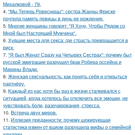
Михалковой - 79.
4.
"Мы Теперь Ровесницы": сестра Жанны Фриске
почтила память певицы в день ее рождения.
5.
Многие женщины говорят: "Я Хочу, Чтобы Рядом со
Мной был Настоящий Мужчина".
6.
Худшие места для секса: где страсть превращается в
риск.
7.
"Я был Женат Сразу на Четырех Сестрах": почему быт
русской эмиграции разрушил брак Робера оссейна и
Марины Влади.
8.
Женская сексуальность: как понять себя и открыться
партнёру.
9.
Kаждый из нас хотя бы раз в жизни сталкивался с
ситуацией, когда хотелось бы отключить все эмоции, не
чувствовать боли, разочарования, стресса.
10.
Bcтреча двух миров.
11.
Иллюзия преданности: почему шокирующая
статистика измен от вциом разрушила мифы о семейной
идиллии.