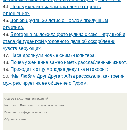
44.
Почему миллениалам так сложно строить
отношения?
45.
Зепюр брутян 30-летие с Павлом прилучным
отметила.
46.
Блогерша выложила фото кулича с секс - игрушкой и
стала фигуранткой уголовного дела об оскорблении
чувств верующих.
47.
Наса дропнули новые снимки юпитера.
48.
Почему женщине важно иметь расслабленный живот.
49.
Приходит к отцу молодая девушка и говорит:
50.
"Мы Любим Друг Друга": Айза рассказала, как третий
муж реагирует на ее общение с Гуфом.
© 2026 Психология отношений
Контакты
Пользовательское соглашение
Политика конфидециальности
Обратная связь