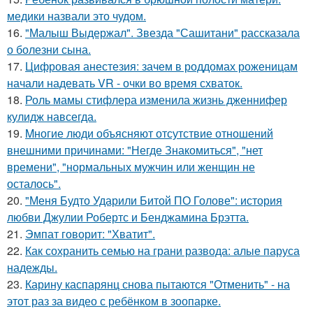
медики назвали это чудом.
16.
"Малыш Выдержал". Звезда "Сашитани" рассказала
о болезни сына.
17.
Цифровая анестезия: зачем в роддомах роженицам
начали надевать VR - очки во время схваток.
18.
Роль мамы стифлера изменила жизнь дженнифер
кулидж навсегда.
19.
Mногие люди объясняют отсутствие отношений
внешними причинами: "Негде Знакомиться", "нет
времени", "нормальных мужчин или женщин не
осталось".
20.
"Меня Будто Ударили Битой ПО Голове": история
любви Джулии Робертс и Бенджамина Брэтта.
21.
Эмпат говорит: "Хватит".
22.
Как сохранить семью на грани развода: алые паруса
надежды.
23.
Карину каспарянц снова пытаются "Отменить" - на
этот раз за видео с ребёнком в зоопарке.