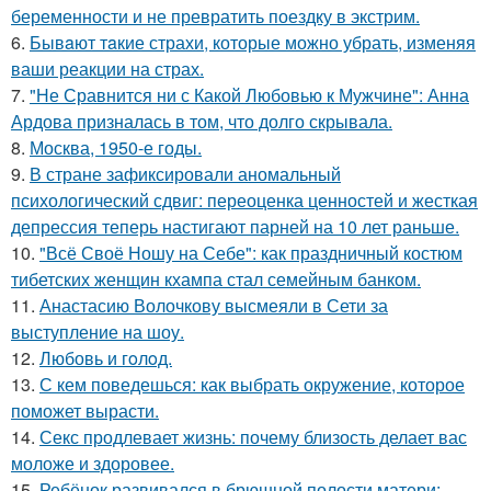
беременности и не превратить поездку в экстрим.
6.
Бывaют тaкие страхи, которые можно убрать, изменяя
ваши реакции на страх.
7.
"Не Сравнится ни с Какой Любовью к Мужчине": Анна
Ардова призналась в том, что долго скрывала.
8.
Москва, 1950-е годы.
9.
В стране зафиксировали аномальный
психологический сдвиг: переоценка ценностей и жесткая
депрессия теперь настигают парней на 10 лет раньше.
10.
"Всё Своё Ношу на Себе": как праздничный костюм
тибетских женщин кхампа стал семейным банком.
11.
Анастасию Волочкову высмеяли в Сети за
выступление на шоу.
12.
Любовь и гoлoд.
13.
С кем поведешься: как выбрать окружение, которое
поможет вырасти.
14.
Секс продлевает жизнь: почему близость делает вас
моложе и здоровее.
15.
Ребёнок развивался в брюшной полости матери: