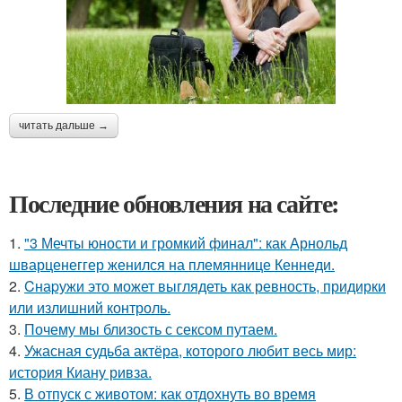
читать дальше →
Последние обновления на сайте:
1.
"3 Мечты юности и громкий финал": как Арнольд
шварценеггер женился на племяннице Кеннеди.
2.
Cнаpужи это может выглядеть как ревность, придирки
или излишний контроль.
3.
Почему мы близость с сексом путаем.
4.
Ужасная судьба актёра, которого любит весь мир:
история Киану ривза.
5.
В отпуск с животом: как отдохнуть во время