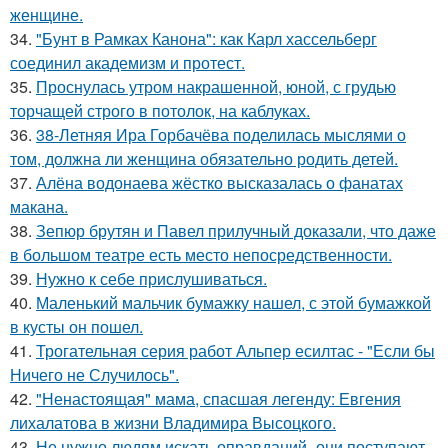
женщине.
34.
"Бунт в Рамках Канона": как Карл хассельберг
соединил академизм и протест.
35.
Проснулась утром накрашенной, юной, с грудью
торчащей строго в потолок, на каблуках.
36.
38-Летняя Ира Горбачёва поделилась мыслями о
том, должна ли женщина обязательно родить детей.
37.
Алёна водонаева жёстко высказалась о фанатах
макана.
38.
Зепюр брутян и Павел прилучный доказали, что даже
в большом театре есть место непосредственности.
39.
Нужно к себе прислушиваться.
40.
Маленький мальчик бумажку нашел, с этой бумажкой
в кусты он пошел.
41.
Трогательная серия работ Альпер есилтас - "Если бы
Ничего не Случилось".
42.
"Ненастоящая" мама, спасшая легенду: Евгения
лихалатова в жизни Владимира Высоцкого.
43.
Не нужно людям искать оправданий- они поступают