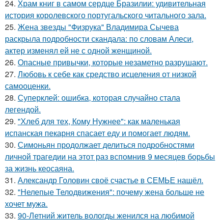
24.
Храм книг в самом сердце Бразилии: удивительная
история королевского португальского читального зала.
25.
Жена звезды "Физрука" Владимира Сычева
раскрыла подробности скандала: по словам Алеси,
актер изменял ей не с одной женщиной.
26.
Опасные привычки, которые незаметно разрушают.
27.
Любовь к себе как средство исцеления от низкой
самооценки.
28.
Суперклей: ошибка, которая случайно стала
легендой.
29.
"Хлеб для тех, Кому Нужнее": как маленькая
испанская пекарня спасает еду и помогает людям.
30.
Симоньян продолжает делиться подробностями
личной трагедии на этот раз вспомнив 9 месяцев борьбы
за жизнь кеосаяна.
31.
Александр Головин своё счастье в СЕМЬЕ нашёл.
32.
"Нелепые Телодвижения": почему жена больше не
хочет мужа.
33.
90-Летний житель вологды женился на любимой