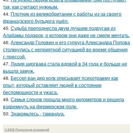
так, как считают нужным.
44.
Плотник из великобритании с работы из-за своего
французского бульдога ушёл.
45.
Судьба преподнесла двум лучшим подругам из
Алабамы подарок, о котором они даже не смели мечтать.
46.
Александр Головин и его супруга Александра Попова
столкнулись с неприятной ситуацией во время общения
с прессой.
47.
Лидия циргвава стала вдовой в 34 года и больше не
вышла замуж.
48.
Бессел ван дер колк описывает психотравму как
опыт, который оставляет людей в состоянии
беспомощности и ужаса.
49.
Семья слонов прошла много километров и решила
вздремнуть на фермерском поле.
50.
Знакомьтесь - тамандуа.
© 2026 Психология отношений