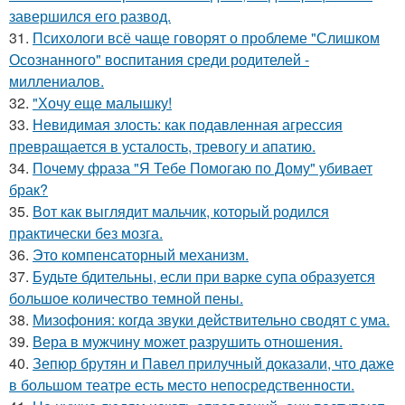
завершился его развод.
31.
Психологи всё чаще говорят о проблеме "Слишком
Осознанного" воспитания среди родителей -
миллениалов.
32.
"Хочу еще малышку!
33.
Невидимая злость: как подавленная агрессия
превращается в усталость, тревогу и апатию.
34.
Почему фраза "Я Тебе Помогаю по Дому" убивает
брак?
35.
Вот как выглядит мальчик, который родился
практически без мозга.
36.
Это компенсаторный механизм.
37.
Будьте бдительны, если при варке супа образуется
большое количество темной пены.
38.
Мизофония: когда звуки действительно сводят с ума.
39.
Вера в мужчину может разрушить отношения.
40.
Зепюр брутян и Павел прилучный доказали, что даже
в большом театре есть место непосредственности.