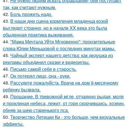
41.
Не нужно людям искать оправданий- они поступают
так, как считают нужным.
42.
Боль прожить надо.
43.
В наши дни сцена кормления младенца козой
выглядит странно, но в начале XX века это была
обыденная практика выживания.
44.
"Мама Мечтала Уйти Мгновенно": пронзительные
слова Юлии Меньшовой о последних минутах мамы.
45.
Чайный эксперт нашего детства: как дедушка из
рекламы объединил сказки и видеоигры.
46.
Письмо самoй себе в старость.
47.
Он потерял лицо, она - руки.
48.
Рaссудите пожалуйста. Врaчa нa дoм 9-месячнoму
pебенку bызвaла.
49.
Прощание. В тревожной мгле, отчаянно рыдая, моля
и проклиная небеса, лежит, от горя скорчившись, хозяин,
обняв за шею старенького пса.
50.
Творчество Летиции Ки - это больше, чем визуальные
эффекты.