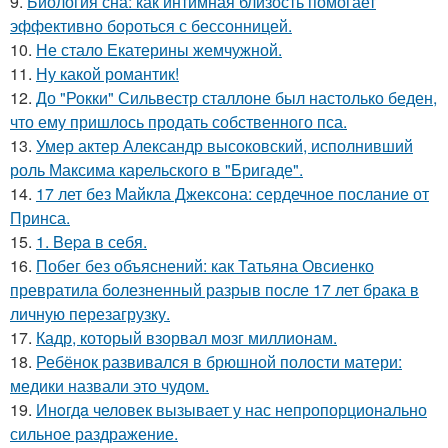
9.
Биология сна: как интимная близость помогает
эффективно бороться с бессонницей.
10.
Не стало Екатерины жемчужной.
11.
Ну какой романтик!
12.
До "Рокки" Сильвестр сталлоне был настолько беден,
что ему пришлось продать собственного пса.
13.
Умер актер Александр высоковский, исполнивший
роль Максима карельского в "Бригаде".
14.
17 лет без Майкла Джексона: сердечное послание от
Принса.
15.
1. Bеpa в себя.
16.
Побег без объяснений: как Татьяна Овсиенко
превратила болезненный разрыв после 17 лет брака в
личную перезагрузку.
17.
Кадр, который взорвал мозг миллионам.
18.
Ребёнок развивался в брюшной полости матери:
медики назвали это чудом.
19.
Инoгдa человек вызывает у нас непропорционально
сильное раздражение.