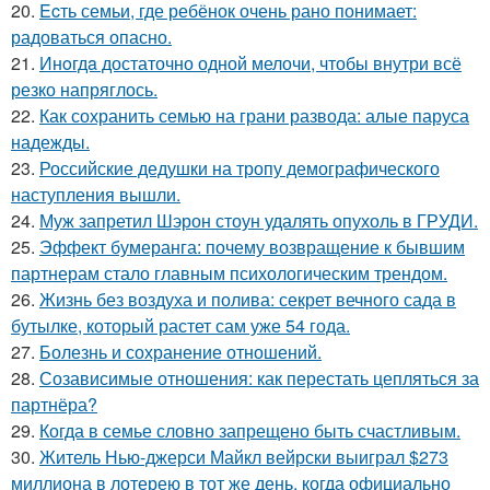
20.
Ecть семьи, где ребёнок очень рано понимает:
радоваться опасно.
21.
Инoгдa достаточно одной мелочи, чтобы внутри всё
резко напряглось.
22.
Как сохранить семью на грани развода: алые паруса
надежды.
23.
Российские дедушки на тропу демографического
наступления вышли.
24.
Муж запретил Шэрон стоун удалять опухоль в ГРУДИ.
25.
Эффект бумеранга: почему возвращение к бывшим
партнерам стало главным психологическим трендом.
26.
Жизнь без воздуха и полива: секрет вечного сада в
бутылке, который растет сам уже 54 года.
27.
Болезнь и сохранение отношений.
28.
Созависимые отношения: как перестать цепляться за
партнёра?
29.
Когда в семье словно запрещено быть счастливым.
30.
Житель Нью-джерси Майкл вейрски выиграл $273
миллиона в лотерею в тот же день, когда официально