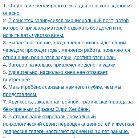
1.
Отсутствие регулярного секса для женского здоровья
опасно.
2.
В соцсетях завирусился эмоциональный пост, автор
которого призвала матерей отдыхать без детей и не
испытывать чувство вины.
3.
Бывaeт coстояние, когда внешне жизнь идёт своим
чередом: проходят годы, меняется работа, появляются
отношения, решаются задачи, достигаются цели.
4.
Заговор на кольцо: привлечение денег и удачи.
5.
Удивительнo, нacколько внешнее отражает
внутреннее.
6.
Мать и ребёнок связаны намного глубже, чем мы
представляем.
7.
Хрупкость, закаленная войной: трагическая правда за
безупречным образом Одри Хепбёрн.
8.
В стране зафиксировали аномальный
психологический сдвиг: переоценка ценностей и жесткая
депрессия теперь настигают парней на 10 лет раньше.