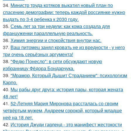
34.
Министр труда котяков выкатил новый план по
спасению демографии: теперь каждой россиянке нужно
выдать по 3-4 ребенка к 2030 году.
35.
Семь лет за три недели: как кома создала для
француженки параллельную реальность.
36.
Химия энергии и спокойствия внутри нас.
37.
Ваш питомец занял кровать не из вредности - у него
три очень серьёзных аргумента!
38.
"Федю Понесло": в сети обсуждают новую
избранницу Фёдора Бондарчука.
39.
"Мрамор, Который Дышит Страданием": психологизм
Карпо.
40.
Мы рабы друг друга: история пары, которая жената
48 лет!
41.
52-Летняя Мария Миронова рассталась со своим
четвёртым мужем, Андреем сорокой, который младше
неё на 18 лет.
42.
История Джуди гарленд - это манифест жестокости