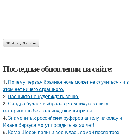
читать дальше →
Последние обновления на сайте:
1.
Почему первая брачная ночь может не случиться - и в
этом нет ничего страшного.
2.
Вас никто не будет ждать вечно.
3.
Сандра буллок выбрала детям тихую защиту:
материнство без голливудской витрины.
4.
Знаменитых российских руферов ангелу николау и
Ивана биркуса могут посадить на 20 лет!
5.
Когда Шерри папини вернулась домой после трёх