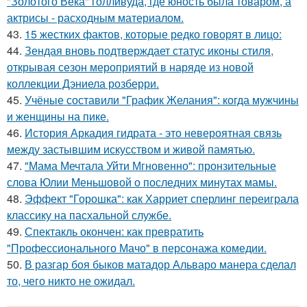
"Золотого Века" голливуда, где юность была товаром, а
актрисы - расходным материалом.
43.
15 жестких фактов, которые редко говорят в лицо:
44.
Зендая вновь подтверждает статус иконы стиля,
открывая сезон мероприятий в наряде из новой
коллекции Дэниела розберри.
45.
Учёные составили "График Желания": когда мужчины
и женщины на пике.
46.
История Аркадия гидрата - это невероятная связь
между застывшим искусством и живой памятью.
47.
"Мама Мечтала Уйти Мгновенно": пронзительные
слова Юлии Меньшовой о последних минутах мамы.
48.
Эффект "Горошка": как Харриет сперлинг переиграла
классику на пасхальной службе.
49.
Спектакль окончен: как превратить
"Профессионального Мачо" в персонажа комедии.
50.
В разгар боя быков матадор Альваро манера сделал
то, чего никто не ожидал.