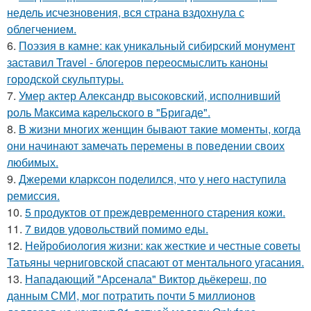
недель исчезновения, вся страна вздохнула с
облегчением.
6.
Поэзия в камне: как уникальный сибирский монумент
заставил Travel - блогеров переосмыслить каноны
городской скульптуры.
7.
Умер актер Александр высоковский, исполнивший
роль Максима карельского в "Бригаде".
8.
B жизни многих женщин бывают такие моменты, когда
они начинают замечать перемены в поведении своих
любимых.
9.
Джереми кларксон поделился, что у него наступила
ремиссия.
10.
5 продуктов от преждевременного старения кожи.
11.
7 видов удовольствий помимо еды.
12.
Нейробиология жизни: как жесткие и честные советы
Татьяны черниговской спасают от ментального угасания.
13.
Нападающий "Арсенала" Виктор дьёкереш, по
данным СМИ, мог потратить почти 5 миллионов