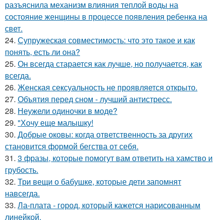
разъяснила механизм влияния теплой воды на
состояние женщины в процессе появления ребенка на
свет.
24.
Супружеская совместимость: что это такое и как
понять, есть ли она?
25.
Он всегда старается как лучше, но получается, как
всегда.
26.
Женская сексуальность не проявляется открыто.
27.
Объятия перед сном - лучший антистресс.
28.
Неужели одиночки в моде?
29.
"Хочу еще малышку!
30.
Добрые оковы: когда ответственность за других
становится формой бегства от себя.
31.
3 фразы, которые помогут вам ответить на хамство и
грубость.
32.
Три вещи о бабушке, которые дети запомнят
навсегда.
33.
Ла-плата - город, который кажется нарисованным
линейкой.