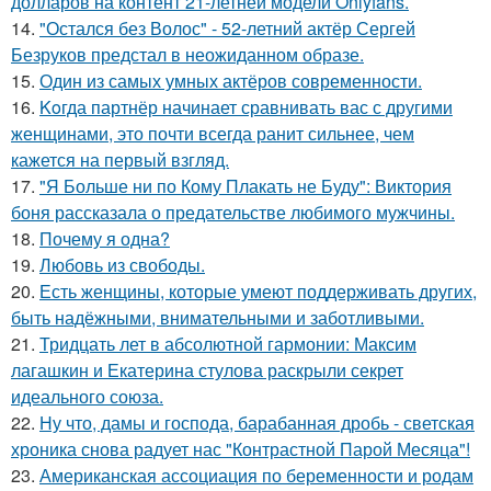
долларов на контент 21-летней модели Onlyfans.
14.
"Остался без Волос" - 52-летний актёр Сергей
Безруков предстал в неожиданном образе.
15.
Один из самых умных актёров современности.
16.
Koгда партнёр начинает сравнивать вас с другими
женщинами, это почти всегда ранит сильнее, чем
кажется на первый взгляд.
17.
"Я Больше ни по Кому Плакать не Буду": Виктория
боня рассказала о предательстве любимого мужчины.
18.
Почему я одна?
19.
Любовь из свободы.
20.
Есть женщины, которые умеют поддерживать других,
быть надёжными, внимательными и заботливыми.
21.
Тридцать лет в абсолютной гармонии: Максим
лагашкин и Екатерина стулова раскрыли секрет
идеального союза.
22.
Ну что, дамы и господа, барабанная дробь - светская
хроника снова радует нас "Контрастной Парой Месяца"!
23.
Американская ассоциация по беременности и родам