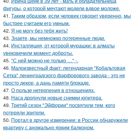
40.
Ирина шейк в 39 лет - мать и обладательница
фигуры, о которой мечтают модели вдвое моложе.
41.
Таким образом, если человек говорит уверенно, мы
быстрее считаем его умным.
42.
Я не могу без тебя жить!
43.
Знаете, мы немножко потерянные люди.
44.
Инсталляция, от которой мурашки: в алматы
увековечили момент доброты.
45.
"С ней можно не только …" -.
46.
Малоизвестный факт: легендарная "Кобальтовая
Сетка" ленинградского фарфорового завода - это не
просто декор, а дань памяти блокаде.
47.
О пользе нетерпения в отношениях.
48.
Наса дропнули новые снимки юпитера.
49.
Третий сезон "Эйфории" посвятили тем, кого
потеряли зрители.
50.
Портал в другое измерение: в России обнаружили
квартиру с аномально ярким балконом.