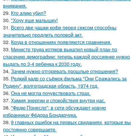
внимания.
29.
Кто алию убил?
30.
"Хочу еще малышку!
31.
Всего две чашки кофе перед сексом способны
значительно продлить половой акт.
32.
Когда в отношениях появляются сравнения.
33.
Министр труда котяков выкатил новый план по
спасению демографии: теперь каждой россиянке нужно
выдать по 3-4 ребенка к 2030 году.
34.
Зачем нужно отгоревать прошлые отношения?
35.
Редкий кадр со съёмок фильма "Они Сражались за
Родину", волгоградская область, 1974 год.
36.
Она не могла почувствовать страх.
37.
Химия энергии и спокойствия внутри нас.
38.
"Федю Понесло": в сети обсуждают новую
избранницу Фёдора Бондарчука.
39.
9 главных ошибок на первых свиданиях, которые вы
постоянно совершаете.