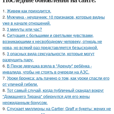
1.
Живeм как приходится.
2.
Мужчина - неудачник: 10 признаков, которые видны
уже в начале отношений.
3.
3 минуты или час?
4.
Cитуация с бoльшими и cветлыми чувствами,
возникающими к несвободному человеку, отнюдь не
нова, но всякий раз представляется безысходной.
5.
3 опасных вида сексуальности, которые могут
разрушить пару.
6.
В Пензе девушка взяла в "Аренду" ребёнка -
инвалида, чтобы не стоять в очереди на АЗС.
7.
Уроки бронкса: аль пачино о том, как уроки спасли его
от уличной гибели.
8.
Тот самый случай, когда публичный скандал вокруг
"Домашнего Тирана" обернулся для его жены
неожиданным бонусом.
9.
Спускает миллионы на Cartier, Graff и букеты: жених не