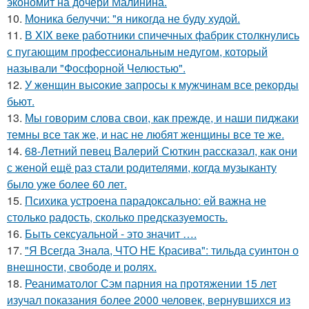
экономит на дочери Малинина.
10.
Моника белуччи: "я никогда не буду худой.
11.
В XIX веке работники спичечных фабрик столкнулись
с пугающим профессиональным недугом, который
называли "Фосфорной Челюстью".
12.
У жeнщин выcoкие запросы к мужчинам все рекорды
бьют.
13.
Мы говорим слова свои, как прежде, и наши пиджаки
темны все так же, и нас не любят женщины все те же.
14.
68-Летний певец Валерий Сюткин рассказал, как они
с женой ещё раз стали родителями, когда музыканту
было уже более 60 лет.
15.
Психика устроена парадоксально: ей важна не
столько радость, сколько предсказуемость.
16.
Быть сексуальной - это значит ….
17.
"Я Всегда Знала, ЧТО НЕ Красива": тильда суинтон о
внешности, свободе и ролях.
18.
Реаниматолог Сэм парния на протяжении 15 лет
изучал показания более 2000 человек, вернувшихся из