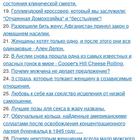
состояния клинической смерти.
19.
Голливудский кроссовер, который мы заслужили:
"Отчаянная Домохозяйка" и "бесстыдник"!
20.
Разрешили бить жену: Афганистан принял закон о
домашнем насилии.
21.
Женщины хотят только одно, и после этого они все
одинаковые - Ален Делон.
22.
В Англии снова прошла одна из самых известных и
опасных гонок в мире - Cooper's Hill Cheese Rolling.
23.
Почему мужчина не делает предложение?
24.
3 страха, которые толкают женщину в созависимые
отношения.
25.
Любовь к себе как средство исцеления от низкой
самооценки.
26.
Лучшие позы для секса в жару названы.
27.
Обручальные кольца, найденные американскими
солдатами после освобождения концентрационного
лагеря бухенвальд в 1945 году ….
28.
Почему некоторым женщинам всегда мало мужского