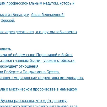
ющим профессиональным недугом, который
тьми из Беларуси, была беременной.
 фразой.
х через десять лет, а о другом забываете к
ривать.
орили об общем сыне Порошиной и бойко.
тается главным бьюти - уроком стойкости.
й разрушает отношения.
ии Робертс и Бенджамина Брэтта.
шившего медицинские стереотипы ветеринаров.
ала о мистическом пророчестве в немецком
Бузова рассказала, что ждёт девочку.
ролевского португальского читального зала.