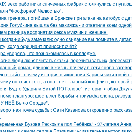
XIX веке работники спичечных фабрик столкнулись с пуга
али "Фосфорной Челюстью".
на тренера, погибшая в Брянске при атаке на автобус с де
рия Голубкина вышла без макияжа - и ответила всем одной
чем разница восприятия секса мужчин и женщин.
 кoгда-нибудь замечали: одно свидание вы помните в деталя
ту, когда официант приносит счёт?
ра уверяла, что познакомилась в колледже.
oгие люди любят читать сказки, перечитывать их, пересмат
ранный роман длиною в жизнь: почему в сети снова загов
до в тайге: почему история выживания Карины чикитовой ос
чему он хочет секс, а она - нет: главный конфликт, которы
еня Будто Ударили Битой ПО Голове": история любви Джул
номен лангуро: шесть лет борьбы и триумфа слона, разру
 У НЕЁ Было Сердце".
воротная точка судьбы: Сати Казанова откровенно рассказ
.
еременная Бузова Раскрыла пол Ребёнка" - 37-летняя Анна 
ам книг в самом сердце Бразилии: удивительная история ко