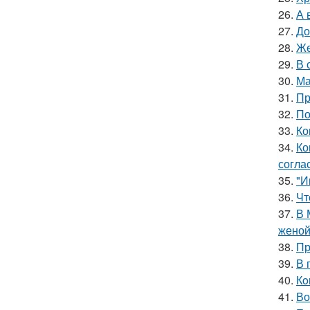
26.
А 
27.
До
28.
Же
29.
В 
30.
Ма
31.
Пр
32.
По
33.
Ко
34.
Ко
согла
35.
"И
36.
Чт
37.
В 
женой
38.
Пр
39.
В 
40.
Кo
41.
Во