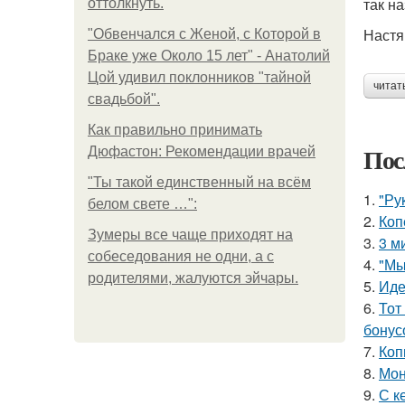
так н
оттолкнуть.
Настя,
"Обвенчался с Женой, с Которой в
Браке уже Около 15 лет" - Анатолий
Цой удивил поклонников "тайной
читат
свадьбой".
Как правильно принимать
Пос
Дюфастон: Рекомендации врачей
"Ты такой единственный на всём
1.
"Ру
белом свете …":
2.
Коп
Зумеры все чаще приходят на
3.
3 м
собеседования не одни, а с
4.
"Мы
родителями, жалуются эйчары.
5.
Иде
6.
Тот
бонус
7.
Коп
8.
Мон
9.
С к