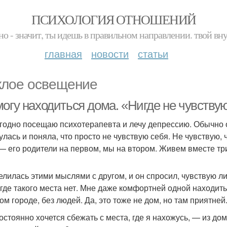
ПСИХОЛОГИЯ ОТНОШЕНИЙ
но - значит, ты идешь в правильном направлении. твой вн
главная
новости
статьи
клое освещение
огу находиться дома. «Нигде не чувствую
годно посещаю психотерапевта и лечу депрессию. Обычно о
улась и поняла, что просто не чувствую себя. Не чувствую,
— его родители на первом, мы на втором. Живем вместе тр
елилась этими мыслями с другом, и он спросил, чувствую ли
игде такого места нет. Мне даже комфортней одной находить
ом городе, без людей. Да, это тоже не дом, но там приятней
остоянно хочется сбежать с места, где я нахожусь, — из до