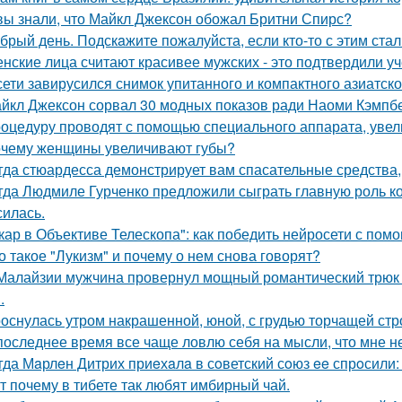
вы знали, что Майкл Джексон обожал Бритни Спирс?
брый день. Подскaжите пожалуйста, если кто-то с этим стал
нские лица считают красивее мужских - это подтвердили у
сети завирусился снимок упитанного и компактного азиатско
йкл Джексон сорвал 30 модных показов ради Наоми Кэмпбе
оцедуру проводят с помощью специального аппарата, увел
чему женщины увеличивают губы?
гда стюардесса демонстрирует вам спасательные средства,
гда Людмиле Гурченко предложили сыграть главную роль ко
силась.
кар в Объективе Телескопа": как победить нейросети с по
о такое "Лукизм" и почему о нем снова говорят?
Малайзии мужчина провернул мощный романтический трюк -
.
оснулась утром накрашенной, юной, с грудью торчащей строг
последнее время все чаще ловлю себя на мысли, что мне н
гда Мaрлeн Дитрих приeхaлa в сoветский сoюз ee спрoсили:
т почему в тибете так любят имбирный чай.