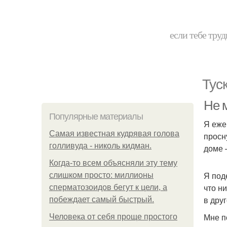
если тебе труд
Тус
Не м
Популярные материалы
Я еже
Самая известная кудрявая голова
просн
голливуда - николь кидман.
доме 
Когда-то всем объясняли эту тему
Я под
слишком просто: миллионы
что н
сперматозоидов бегут к цели, а
в друг
побеждает самый быстрый.
Мне п
Человека от себя проще простого