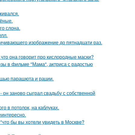
кивался.
чёные.
го слона.
лл.
ичивающего изображение до пятнадцати раз.
 что она говорит про кислородные маски?
зы в фильме "Мама", актриса с радостью
мощью парашюта и рации.
 он заново сыграл свадьбу с собственной
о в потолок, на каблуках.
еинтересно.
 "чтo бы вы хoтeли увидeть в Мoсквe?