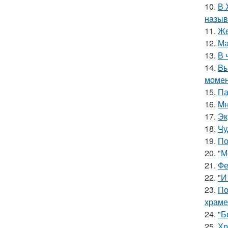
10.
В 
назыв
11.
Же
12.
Ма
13.
В 
14.
Bы
момен
15.
Па
16.
Mн
17.
Эк
18.
Чу
19.
По
20.
"М
21.
Фе
22.
"И
23.
По
храме
24.
"Б
25.
Хр