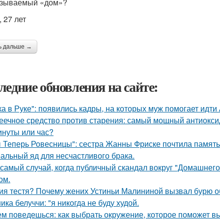
азываемый «дом»?
 27 лет
ь дальше →
ледние обновления на сайте:
ка в Руке": появились кадры, на которых муж помогает идти
еечное средство против старения: самый мощный антиоксид
инуты или час?
 Теперь Ровесницы": сестра Жанны Фриске почтила память
альный яд для несчастливого брака.
 самый случай, когда публичный скандал вокруг "Домашнег
ом.
ия тестя? Почему жених Устиньи Малининой вызвал бурю о
ика белуччи: "я никогда не буду худой.
ем поведешься: как выбрать окружение, которое поможет в