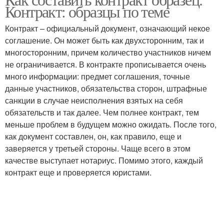
Условия в договоре
Контракт: образцы по теме
совместительству
Контракт – официальный документ, означающий некое
соглашение. Он может быть как двухсторонним, так и
Договора с
Договор с
многосторонним, причем количество участников ничем
совместителем
кладовщиком
не ограничивается. В контракте прописывается очень
много информации: предмет соглашения, точные
данные участников, обязательства сторон, штрафные
санкции в случае неисполнения взятых на себя
Гражданско-правовой
Договор с водителем
обязательств и так далее. Чем полнее контракт, тем
договор
меньше проблем в будущем можно ожидать. После того,
как документ составлен, он, как правило, еще и
заверяется у третьей стороны. Чаще всего в этом
качестве выступает нотариус. Помимо этого, каждый
Договор при работе
Знать про договор
контракт еще и проверяется юристами.