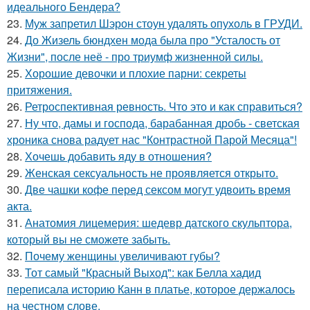
идеального Бендера?
23.
Муж запретил Шэрон стоун удалять опухоль в ГРУДИ.
24.
До Жизель бюндхен мода была про "Усталость от
Жизни", после неё - про триумф жизненной силы.
25.
Хорошие девочки и плохие парни: секреты
притяжения.
26.
Ретроспективная ревность. Что это и как справиться?
27.
Ну что, дамы и господа, барабанная дробь - светская
хроника снова радует нас "Контрастной Парой Месяца"!
28.
Хочешь добавить яду в отношения?
29.
Женская сексуальность не проявляется открыто.
30.
Две чашки кофе перед сексом могут удвоить время
акта.
31.
Анатомия лицемерия: шедевр датского скульптора,
который вы не сможете забыть.
32.
Почему женщины увеличивают губы?
33.
Тот самый "Красный Выход": как Белла хадид
переписала историю Канн в платье, которое держалось
на честном слове.