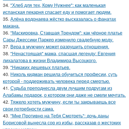
34.
"Хлеб для тех, Кому Нужнее": как маленькая
испанская пекарня спасает еду и помогает людям.
35.
Алёна водонаева жёстко высказалась о фанатах
макана.
36.
"Маскировка, Ставшая Трендом": как чёрное платье
Сары Джессики Паркер изменило свадебную моду.
37.
Вера в мужчину может разрушить отношения.
38.
"Ненастоящая" мама, спасшая легенду: Евгения
лихалатова в жизни Владимира Высоцкого.
39.
"Никаких дешевых платьев.
40.
Николь кидман решила обучиться професии, суть
которой - поддерживать человека перед смертью.
41.
Судьба преподнесла двум лучшим подругам из
Алабамы подарок, о котором они даже не смели мечтать.
42.
Тяжело хотеть мужчину, если ты закрываешь все
свои потребности сама.
43.
"Мне Противно на Тебя Смотреть": дочь даны
Борисовой вынесла сор из избы, рассказав о жестоких