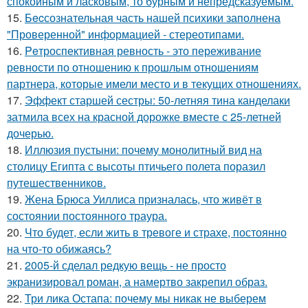
спокойным и ласковым, то бурным и непредсказуемым.
15.
Бecсознательная часть нашей психики заполнена
"Проверенной" информацией - стереотипами.
16.
Peтроспективная ревность - это переживание
ревности по отношению к прошлым отношениям
партнера, которые имели место и в текущих отношениях.
17.
Эффект старшей сестры: 50-летняя тина канделаки
затмила всех на красной дорожке вместе с 25-летней
дочерью.
18.
Иллюзия пустыни: почему монолитный вид на
столицу Египта с высоты птичьего полета поразил
путешественников.
19.
Жена Брюса Уиллиса призналась, что живёт в
состоянии постоянного траура.
20.
Что будет, если жить в тревоге и страхе, постоянно
на что-то обижаясь?
21.
2005-й сделал редкую вещь - не просто
экранизировал роман, а намертво закрепил образ.
22.
Три лика Остапа: почему мы никак не выберем