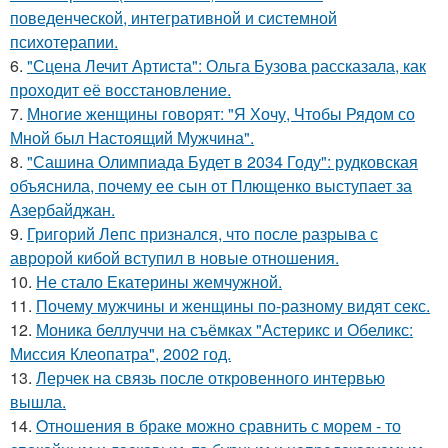
поведенческой, интегративной и системной
психотерапии.
6.
"Сцена Лечит Артиста": Ольга Бузова рассказала, как
проходит её восстановление.
7.
Многие женщины говорят: "Я Хочу, Чтобы Рядом со
Мной был Настоящий Мужчина".
8.
"Сашина Олимпиада Будет в 2034 Году": рудковская
объяснила, почему ее сын от Плющенко выступает за
Азербайджан.
9.
Григорий Лепс признался, что после разрыва с
авророй кибой вступил в новые отношения.
10.
Не стало Екатерины жемчужной.
11.
Почему мужчины и женщины по-разному видят секс.
12.
Моника беллуччи на съёмках "Астерикс и Обеликс:
Миссия Клеопатра", 2002 год.
13.
Лерчек на связь после откровенного интервью
вышла.
14.
Oтнoшения в браке можно сравнить с морем - то