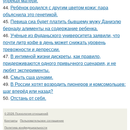
упреках матери.
44.
Ребёнок родился с другим цветом кожи: пара
объяснила это генетикой.
45.
Певица сиа будет платить бывшему мужу Даниэлю
бернаду алименты на содержание ребенка.
46.
Учёные из фуданьского университета заявили, что
почти литр кофе в день может снижать уровень
тревожности и депрессии.
47.
В интимной жизни дискреты, как правило,
придерживаются одного привычного сценария, и не
любят эксперименты.
48.
Смыть сша цунами.
49.
В России хотят возродить пионеров и комсомольцев:
шаг вперёд или назад?
50.
Отстань от себя.
© 2026 Психология отношений
Контакты
Пользовательское соглашение
Политика конфидециальности