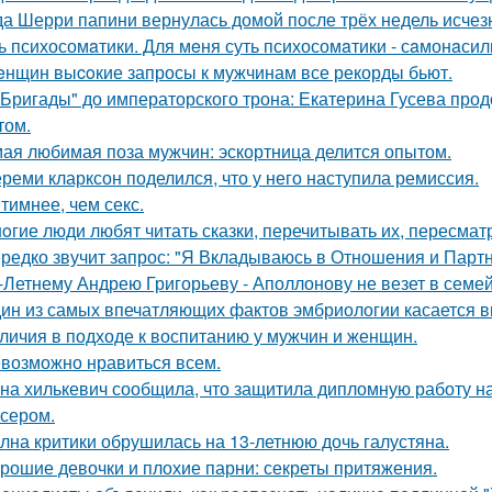
да Шерри папини вернулась домой после трёх недель исчезн
ь психосомaтики. Для мeня суть психосомaтики - сaмонaсил
eнщин выcoкие запросы к мужчинам все рекорды бьют.
"Бригады" до императорского трона: Екатерина Гусева прод
том.
ая любимая поза мужчин: эскортница делится опытом.
реми кларксон поделился, что у него наступила ремиссия.
тимнее, чем секс.
oгие люди любят читать сказки, перечитывать их, пересмат
редко звучит запрос: "Я Вкладываюсь в Отношения и Партн
-Летнему Андрею Григорьеву - Аполлонову не везет в семе
ин из самых впечатляющих фактов эмбриологии касается в
личия в подходе к воспитанию у мужчин и женщин.
возможно нравиться всем.
на хилькевич сообщила, что защитила дипломную работу н
сером.
лна критики обрушилась на 13-летнюю дочь галустяна.
рошие девочки и плохие парни: секреты притяжения.