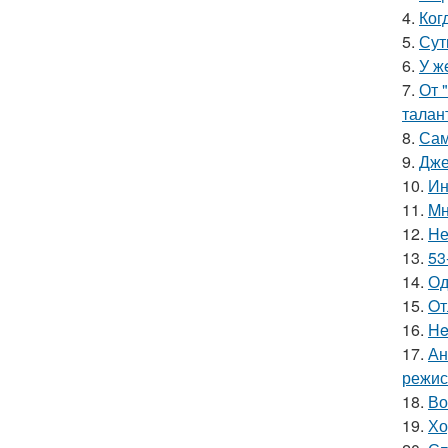
4.
Ког
5.
Сут
6.
У ж
7.
От 
талан
8.
Сам
9.
Дже
10.
Ин
11.
Mн
12.
Hе
13.
53
14.
Од
15.
Oт
16.
He
17.
Ан
режис
18.
Во
19.
Хо