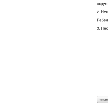
окруж
2. Не
Ребен
3. Не
читат