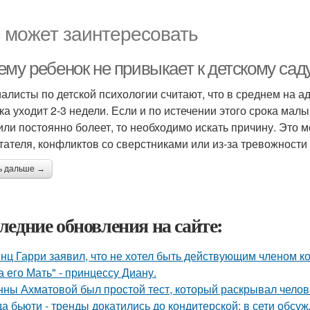
 может заинтересовать
ему ребенок не привыкает к детскому сад
алисты по детской психологии считают, что в среднем на 
ка уходит 2-3 недели. Если и по истечении этого срока мал
 или постоянно болеет, то необходимо искать причину. Это 
тателя, конфликтов со сверстниками или из-за тревожности
ь дальше →
ледние обновления на сайте:
нц Гарри заявил, что не хотел быть действующим членом ко
а его Мать" - принцессу Диану.
нны Ахматовой был простой тест, который раскрывал челов
да бьюти - тренды докатились до кондитерской: в сети обсу