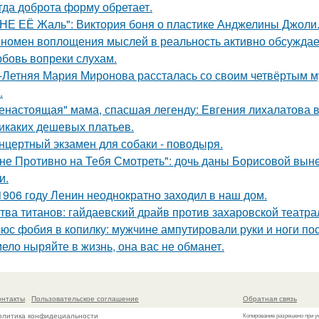
гда доброта форму обретает.
НЕ ЕЁ Жаль": Виктория боня о пластике Анджелины Джоли
номен воплощения мыслей в реальность активно обсуждает
бовь вопреки слухам.
-Летняя Мария Миронова рассталась со своим четвёртым м
.
енастоящая" мама, спасшая легенду: Евгения лихалатова 
икаких дешевых платьев.
нцертный экзамен для собаки - поводыря.
не Противно на Тебя Смотреть": дочь даны Борисовой вынес
и.
1906 году Ленин неоднократно заходил в наш дом.
тва титанов: гайдаевский драйв против захаровской театра
юс фобия в копилку: мужчине ампутировали руки и ноги пос
ело ныряйте в жизнь, она вас не обманет.
онтакты
Пользовательское соглашение
Обратная связь
олитика конфидециальности
Копирование разрешено при у