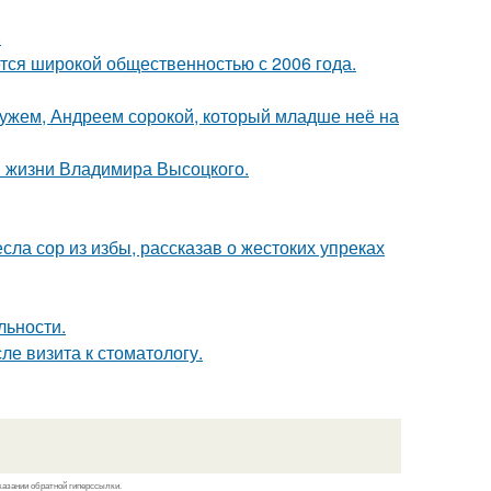
.
ся широкой общественностью с 2006 года.
ужем, Андреем сорокой, который младше неё на
в жизни Владимира Высоцкого.
ла сор из избы, рассказав о жестоких упреках
льности.
ле визита к стоматологу.
казании обратной гиперссылки.