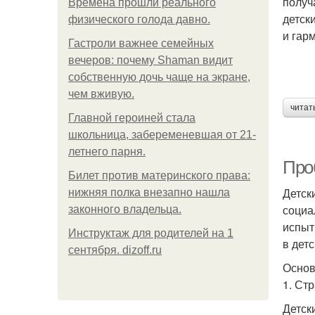
получ
Bpeмена прошли реального
детск
физического голода давно.
и гар
Гастроли важнее семейных
вечеров: почему Shaman видит
собственную дочь чаще на экране,
чем вживую.
читат
Главной героиней стала
школьница, забеременевшая от 21-
летнего парня.
Про
Билет против материнского права:
Детск
нижняя полка внезапно нашла
социа
законного владельца.
испыт
Инструктаж для родителей на 1
в дет
сентября. dizoff.ru
Основ
1. Ст
Детск