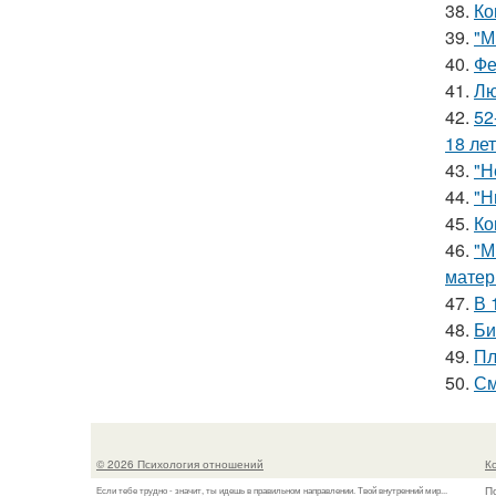
38.
Ко
39.
"М
40.
Фе
41.
Лю
42.
52
18 лет
43.
"Н
44.
"Н
45.
Ко
46.
"М
матер
47.
В 
48.
Би
49.
Пл
50.
См
© 2026 Психология отношений
К
П
Если тебе трудно - значит, ты идешь в правильном направлении. Твой внутренний мир...