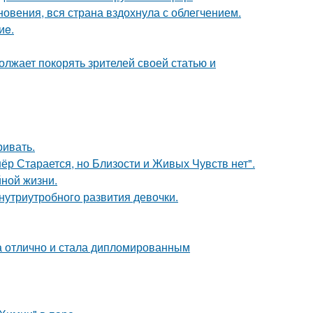
овения, вся страна вздохнула с облегчением.
иe.
олжает покорять зрителей своей статью и
ривать.
ёр Старается, но Близости и Живых Чувств нет".
йной жизни.
нутриутробного развития девочки.
а отлично и стала дипломированным