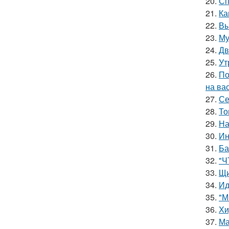
20.
Сп
21.
Ка
22.
Вы
23.
Му
24.
Дв
25.
Ут
26.
По
на ва
27.
Се
28.
То
29.
На
30.
Ин
31.
Ба
32.
"Ч
33.
Щи
34.
Ид
35.
"М
36.
Хи
37.
Ма