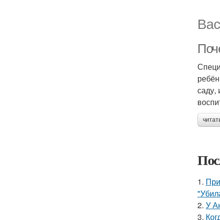
Вас
Поч
Специ
ребён
саду,
воспи
читат
Пос
1.
При
"Убил
2.
У А
3.
Ког