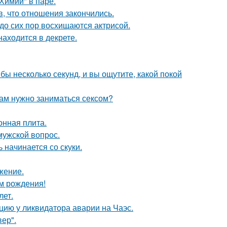
Химии" в паре.
в, что отношения закончились.
о сих пор восхищаются актрисой.
находится в декрете.
бы несколько секунд, и вы ощутите, какой покой
рам нужно заниматься сексом?
онная плита.
мужской вопрос.
 начинается со скуки.
жение.
ём рождения!
лет.
цию у ликвидатора аварии на Чаэс.
ер".