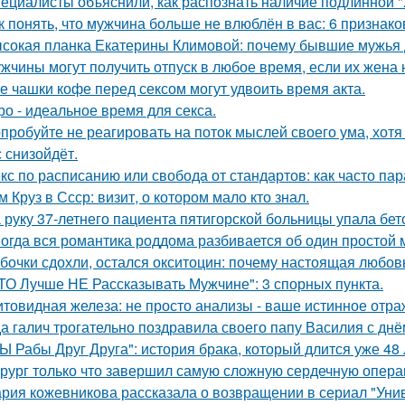
ециалисты объяснили, как распознать наличие подлинной "
к понять, что мужчина больше не влюблён в вас: 6 признако
сокая планка Екатерины Климовой: почему бывшие мужья д
жчины могут получить отпуск в любое время, если их жена 
е чашки кофе перед сексом могут удвоить время акта.
ро - идеальное время для секса.
пробуйте не реагировать на поток мыслей своего ума, хотя 
с снизойдёт.
кс по расписанию или свобода от стандартов: как часто па
м Круз в Ссср: визит, о котором мало кто знал.
 руку 37-летнего пациента пятигорской больницы упала бет
огда вся романтика роддома разбивается об один простой 
бочки сдохли, остался окситоцин: почему настоящая любовь
ТО Лучше НЕ Рассказывать Мужчине": 3 спорных пункта.
товидная железа: не просто анализы - ваше истинное отра
а галич трогательно поздравила своего папу Василия с дн
Ы Рабы Друг Друга": история брака, который длится уже 48 
рург только что завершил самую сложную сердечную опера
рия кожевникова рассказала о возвращении в сериал "Унив