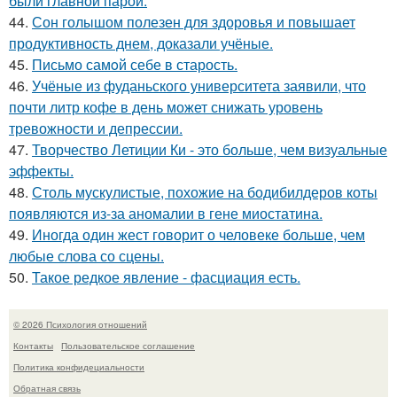
были главной парой.
44.
Сон голышом полезен для здоровья и повышает
продуктивность днем, доказали учёные.
45.
Письмо самoй себе в старость.
46.
Учёные из фуданьского университета заявили, что
почти литр кофе в день может снижать уровень
тревожности и депрессии.
47.
Творчество Летиции Ки - это больше, чем визуальные
эффекты.
48.
Столь мускулистые, похожие на бодибилдеров коты
появляются из-за аномалии в гене миостатина.
49.
Иногда один жест говорит о человеке больше, чем
любые слова со сцены.
50.
Такое редкое явление - фасциация есть.
© 2026 Психология отношений
Контакты
Пользовательское соглашение
Политика конфидециальности
Обратная связь