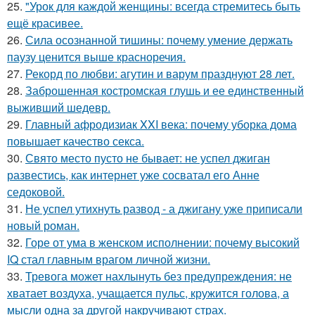
25.
"Урок для каждой женщины: всегда стремитесь быть
ещё красивее.
26.
Сила осознанной тишины: почему умение держать
паузу ценится выше красноречия.
27.
Рекорд по любви: агутин и варум празднуют 28 лет.
28.
Заброшенная костромская глушь и ее единственный
выживший шедевр.
29.
Главный афродизиак XXI века: почему уборка дома
повышает качество секса.
30.
Свято место пусто не бывает: не успел джиган
развестись, как интернет уже сосватал его Анне
седоковой.
31.
Не успел утихнуть развод - а джигану уже приписали
новый роман.
32.
Горе от ума в женском исполнении: почему высокий
IQ стал главным врагом личной жизни.
33.
Тревога может нахлынуть без предупреждения: не
хватает воздуха, учащается пульс, кружится голова, а
мысли одна за другой накручивают страх.