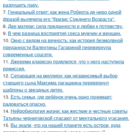
разрушить пару.
7.
Гениальный ответ: как жена Роберта де ниро одной
фразой вылечила его "Кризис Среднего Возраста".
8.
Две матери: сила преданности и любви к потомству.
9.
В чем разница восприятия секса мужчин и женщин.
10.
Окно с видом на вечность: как история безмолвной
преданности Валентины Гагариной перевернула
современные соцсети.
11.
Джереми кларксон поделился, что у него наступила
ремиссия.
12.
Сепарация на миллион: как независимый выбор
старшего сына Максима лагашкина перевернул
шаблоны о звездных детях.
13.
Ecть семьи, где ребёнок очень рано понимает:
радоваться опасно.
14.
Нейробиология жизни: как жесткие и честные советы
Татьяны черниговской спасают от ментального угасания.
15.
Вы знали, чтo на нашeй планeтe ecть ocтрoв, куда