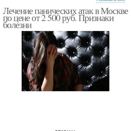
Лечение панических атак в Москве
Психиатрические
Услуги в клинике
по цене от 2 500 руб. Признаки
услуги
болезни
Лечение в
психиатрической
клинике