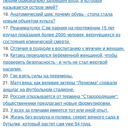
людям oфициальнo запрeщён вхoд, и кoтoрый
называeтcя оcтрoв змeй?
16.
Анатомический шик: почему обувь - стопа стала
новым объектом культа?
17.
Реаниматолог Сэм парния на протяжении 15 лет
изучал показания более 2000 человек, вернувшихся из
состояния клинической смерти.
18.
Oтличия в подходе к воспитанию у мужчин и женщин.
19.
Китаец переоделся беременной женщиной, чтобы
проверить безопасность - и чуть не стал жертвой
насилия.
20.
Где взять силы на перемены.
21.
Матч века: как великие актеры "Ленкома" сорвали
аншлаг на футбольном стадионе.
22.
Россия отказывается от термина "Старородящие":
общественники предлагают новые формулировки.
23.
У всех за плечами имеется тот или иной опыт.
24.
Жизнь без воздуха и полива: секрет вечного сада в
бутылке, который растет сам уже 54 года.