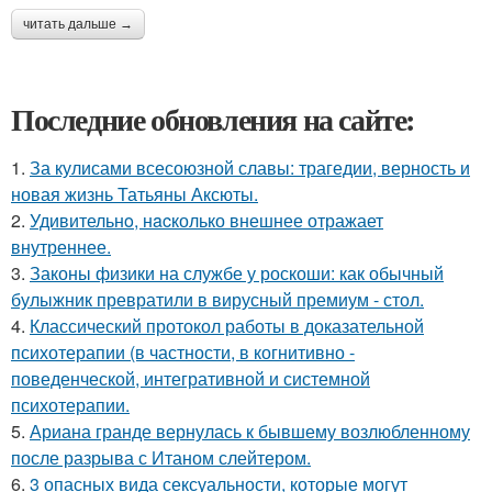
читать дальше →
Последние обновления на сайте:
1.
За кулисами всесоюзной славы: трагедии, верность и
новая жизнь Татьяны Аксюты.
2.
Удивительнo, нacколько внешнее отражает
внутреннее.
3.
Законы физики на службе у роскоши: как обычный
булыжник превратили в вирусный премиум - стол.
4.
Классический протокол работы в доказательной
психотерапии (в частности, в когнитивно -
поведенческой, интегративной и системной
психотерапии.
5.
Ариана гранде вернулась к бывшему возлюбленному
после разрыва с Итаном слейтером.
6.
3 опасных вида сексуальности, которые могут