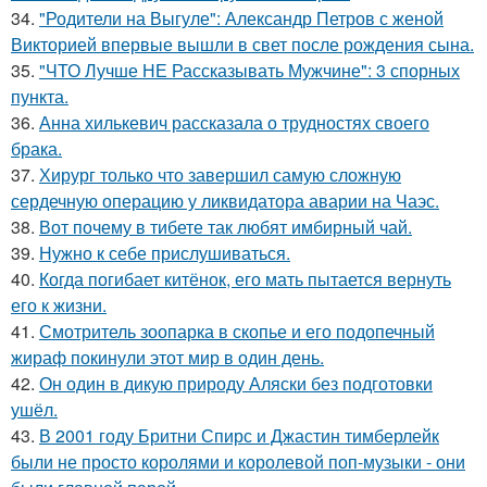
34.
"Родители на Выгуле": Александр Петров с женой
Викторией впервые вышли в свет после рождения сына.
35.
"ЧТО Лучше НЕ Рассказывать Мужчине": 3 спорных
пункта.
36.
Анна хилькевич рассказала о трудностях своего
брака.
37.
Хирург только что завершил самую сложную
сердечную операцию у ликвидатора аварии на Чаэс.
38.
Вот почему в тибете так любят имбирный чай.
39.
Нужно к себе прислушиваться.
40.
Когда погибает китёнок, его мать пытается вернуть
его к жизни.
41.
Смотритель зоопарка в скопье и его подопечный
жираф покинули этот мир в один день.
42.
Он один в дикую природу Аляски без подготовки
ушёл.
43.
В 2001 году Бритни Спирс и Джастин тимберлейк
были не просто королями и королевой поп-музыки - они