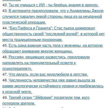
42.
Ты не учишься с ИИ - ты берёшь знания в аренду.
43.
В интернете предположили, что у Анджелины Джоли
случился паралич левой стороны лица из-за неудачной
пластической операции.
44.
"Без Пафоса и Гранита": Стас пьеха шокировал
общественность своей "последней волей", в которой нет
места традиционным похоронам.
45.
Есть одна важная часть тела у мужчины, на которую
обращают внимание многие женщины.
46.
Россиян, решивших развестись, предложили
направлять на принудительный осмотр к
психотерапевту.
47.
Что делать, если вас недолюбили в детстве.
48.
Численность человечества уже давно вышла за
рамки экологически устойчивого уровня и приблизилась
к опасной черте.
49.
Третий сезон "Эйфории" посвятили тем, кого
потеряли зрители.