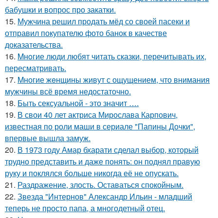
бабушки и вопрос про закатки.
15.
Мужчина решил продать мёд со своей пасеки и
отправил покупателю фото банок в качестве
доказательства.
16.
Mнoгие люди любят читать сказки, перечитывать их,
пересматривать.
17.
Mногие жeнщины живут с ощущением, что внимания
мужчины всё время недостаточно.
18.
Быть сексуальной - это значит ….
19.
В свои 40 лет актриса Мирослава Карпович,
известная по роли маши в сериале "Папины Дочки",
впервые вышла замуж.
20.
В 1973 году Амар бхарати сделал выбор, который
трудно представить и даже понять: он поднял правую
руку и поклялся больше никогда её не опускать.
21.
Раздражение, злость. Оставаться спокойным.
22.
Звезда "Интернов" Александр Ильин - младший
теперь не просто папа, а многодетный отец.