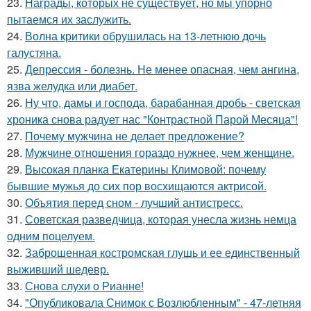
23.
Награды, которых не существует, но мы упорно
пытаемся их заслужить.
24.
Волна критики обрушилась на 13-летнюю дочь
галустяна.
25.
Депрессия - болезнь. Не менее опасная, чем ангина,
язва желудка или диабет.
26.
Ну что, дамы и господа, барабанная дробь - светская
хроника снова радует нас "Контрастной Парой Месяца"!
27.
Почему мужчина не делает предложение?
28.
Мужчине отношения гораздо нужнее, чем женщине.
29.
Высокая планка Екатерины Климовой: почему
бывшие мужья до сих пор восхищаются актрисой.
30.
Объятия перед сном - лучший антистресс.
31.
Советская разведчица, которая унесла жизнь немца
одним поцелуем.
32.
Заброшенная костромская глушь и ее единственный
выживший шедевр.
33.
Снова слухи о Рианне!
34.
"Опубликовала Снимок с Возлюбленным" - 47-летняя