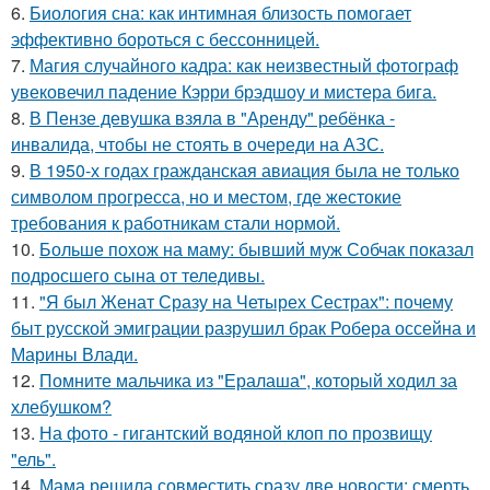
6.
Биология сна: как интимная близость помогает
эффективно бороться с бессонницей.
7.
Магия случайного кадра: как неизвестный фотограф
увековечил падение Кэрри брэдшоу и мистера бига.
8.
В Пензе девушка взяла в "Аренду" ребёнка -
инвалида, чтобы не стоять в очереди на АЗС.
9.
В 1950-х годах гражданская авиация была не только
символом прогресса, но и местом, где жестокие
требования к работникам стали нормой.
10.
Больше похож на маму: бывший муж Собчак показал
подросшего сына от теледивы.
11.
"Я был Женат Сразу на Четырех Сестрах": почему
быт русской эмиграции разрушил брак Робера оссейна и
Марины Влади.
12.
Помните мальчика из "Ералаша", который ходил за
хлебушком?
13.
На фото - гигантский водяной клоп по прозвищу
"ель".
14.
Мама решила совместить сразу две новости: смерть