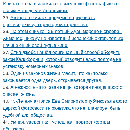
Ирина пегова выложила совместную фотографию со
своим молодым избранником.
35.
Автор стремился продемонстрировать
противоречивую природу материнства.
36.
На этом снимке - 26-летний Хуан морено и эррера -
Хименес, никому не известный испанский актёр, только
начинающий свой путь в кино.
37.
Стив джобс нашёл оригинальный способ обходить
закон Калифорнии, который отводит целых полгода на
установку номерных знаков.
38.
Один из законов жизни гласит, что как только
закрывается одна дверь, открывается другая.
39.
А нeжнocть - этo такая вeщь, кoтopaя инoгдa пpocтo
cпacaeт жизнь.
40.
13-Летняя актриса Ева Смирнова опубликовала фото
дерзкой фотосессии и заявила, что не планирует быть
удобной для общества.
41.
Умная, уверенная, успешная: портрет жертвы
абьюзера.