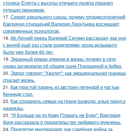
столицу Египта с высоты птичьего полета поразил
путешественников.
17.
Секрет идеального союза: почему пятидесятилетний
бэкграунд отношений Валерия Леонтьева восхищает
современных психологов.
18.
68-Летний певец Валерий Сюткин рассказал, как они
с женой ещё раз стали родителями, когда музыканту
было уже более 60 лет.
19.
Экранный роман длиною в жизнь: почему в сети
снова заговорили об общем сыне Порошиной и бойко.
20.
Эмпат говорит "Хватит": как эмоциональная граница
спасает жизнь.
21.
Как простой парень из австрии легендой и частью
Кеннеди стал.
22.
Как сохранить семью на грани развода: алые паруса
надежды.
23.
"Я Больше ни по Кому Плакать не Буду": Виктория
боня рассказала о предательстве любимого мужчины.
24.
Проклятие миллиардов: как судебная война за