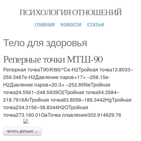
ПСИХОЛОГИЯ ОТНОШЕНИЙ
главная
новости
статьи
Тело для здоровья
Реперные точки МТШ-90
Реперная точкаT90/Kt90/°Ce-H2Тройная точка13.8033–
259.3467e-H2Давление паров≈17≈ –256.15e-
H2Давление паров≈20.3≈ –252.85NeТройная
точка24.5561–248.5939O2Тройная точка54.3584–
218.7916ArТройная точка83.8058–189.3442HgТройная
точка234.3156–38.8344H2OТройная
точка273.160.01GaТочка плавления302.914629.76
читать дальше →