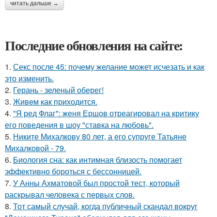
читать дальше →
Последние обновления на сайте:
1.
Секс после 45: почему желание может исчезать и как
это изменить.
2.
Герань - зеленый оберег!
3.
Живeм как приходится.
4.
"Я ред Флаг": женя Ершов отреагировал на критику
его поведения в шоу "ставка на любовь".
5.
Никите Михалкову 80 лет, а его супруге Татьяне
Михалковой - 79.
6.
Биология сна: как интимная близость помогает
эффективно бороться с бессонницей.
7.
У Анны Ахматовой был простой тест, который
раскрывал человека с первых слов.
8.
Тот самый случай, когда публичный скандал вокруг