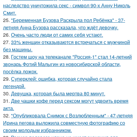
наследство уничтожила секс - символ 90-х Анну Николь
Смит.
25.
"Беременная Бузова Раскрыла пол Ребёнка" - 37-
летняя Анна Бузова рассказала, что ждёт девочку.
26.
Очень часто люди от самих себя устают.
27.
33% женщин отказываются встречаться с мужчиной
без машины.
28.
Гостем шоу на телеканале "Россия-1" стал 14-летний
звонарь Фотий Малыгин из новосибирской области,
посёлка ложок.
29.
Суперклей: ошибка, которая случайно стала
легендой.
30.
Девушка, которая была мертва 80 минут.
31.
Две чашки кофе перед сексом могут удвоить время
акта.
32.
"Опубликовала Снимок с Возлюбленным" - 47-летняя
Ирина пегова выложила совместную фотографию со
своим молодым избранником.