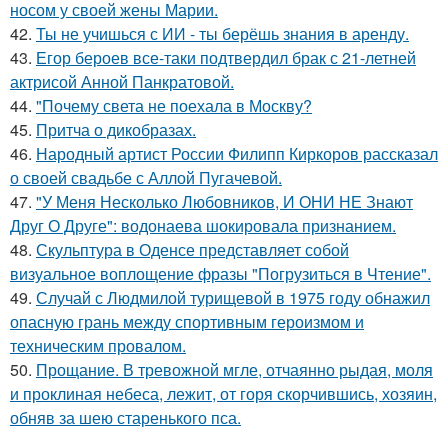
носом у своей жены Марии.
42.
Ты не учишься с ИИ - ты берёшь знания в аренду.
43.
Егор бероев все-таки подтвердил брак с 21-летней
актрисой Анной Панкратовой.
44.
"Почему света не поехала в Москву?
45.
Притча о дикобразах.
46.
Народный артист России Филипп Киркоров рассказал
о своей свадьбе с Аллой Пугачевой.
47.
"У Меня Несколько Любовников, И ОНИ НЕ Знают
Друг О Друге": водонаева шокировала признанием.
48.
Скульптура в Оденсе представляет собой
визуальное воплощение фразы "Погрузиться в Чтение".
49.
Случай с Людмилой турищевой в 1975 году обнажил
опасную грань между спортивным героизмом и
техническим провалом.
50.
Прощание. В тревожной мгле, отчаянно рыдая, моля
и проклиная небеса, лежит, от горя скорчившись, хозяин,
обняв за шею старенького пса.