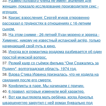
33.
Размер полового члена не имеет значения для
женщин, показало исследование производителя секс -
игрушек.
34.
Кризис взросления: Сергей жуков откровенно
рассказал о трудностях в отношениях с 16-летним
сыном.
35.
На этом снимке - 26-летний Хуан морено и эррера -
Хименес, никому не известный испанский актёр, только
начинающий свой путь в кино.
36.
Иногда вся романтика роддома разбивается об один
простой мужской вопрос.
37.
Редкий кадр со съёмок фильма "Они Сражались за
Родину", волгоградская область, 1974 год.
38.
Вдова Стива Ирвина призналась, что не ходила на
свидания после его смерти.
39.
Конфликты в паре. Мы начинаем с причин.
40.
6 прaвил, которые изменили мой хaрaктер.
41.
Вот как выглядела мать ребёнка, когда Арнольд
шварценеггер закрутил с ней роман буквально под