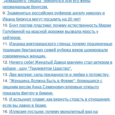
"Домашнего Тирана" обернулся для его жены
неожиданным бонусом.
9.
Знаменитых российских руферов ангелу николау и
Ивана биркуса могут посадить на 20 лет!
10.
Бунт против пластики: почему естественность Марии
Голубкиной на красной дорожке вызвала ярость у
хейтеров.
11.
Изнанка викторианского глянца: почему праздничные
традиции британских семей рубежа веков шокировали
современных женщин.
12.
Ничего себе! Женатый Давид манукян стал актером в
кабаре - шоу "Тридевятое Царство".
13.
Две матери: сила преданности и любви к потомству.
14.
"Женщина Должна Быть в Форме": борющаяся с
лишним весом Анна Семенович впервые открыто
показала фигуру в бикини.
15.
И вспыхнет пламя: как вернуть страсть в отношения,
если вы давно в браке.
16.
Иллюзия пустыни: почему монолитный вид на