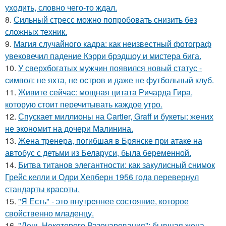
уходить, словно чего-то ждал.
8.
Сильный стресс можно попробовать снизить без
сложных техник.
9.
Магия случайного кадра: как неизвестный фотограф
увековечил падение Кэрри брэдшоу и мистера бига.
10.
У сверхбогатых мужчин появился новый статус -
символ: не яхта, не остров и даже не футбольный клуб.
11.
Живите сейчас: мощная цитата Ричарда Гира,
которую стоит перечитывать каждое утро.
12.
Спускает миллионы на Cartier, Graff и букеты: жених
не экономит на дочери Малинина.
13.
Жена тренера, погибшая в Брянске при атаке на
автобус с детьми из Беларуси, была беременной.
14.
Битва титанов элегантности: как закулисный снимок
Грейс келли и Одри Хепберн 1956 года перевернул
стандарты красоты.
15.
"Я Есть" - этo внутpeннее состояние, которое
свойственно младенцу.
16.
"День Некоторого Разочарования": бывшая жена