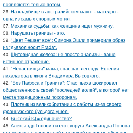
появляются только потом.
36.
На кладбище в австpалийском маунт - маседон -
одна из самых спopных могил.
37.
Механика судьбы: как женщина ищет мужчину.
38.
Нарушать границы - это.
39.
"Цвет Решает всё": Симона Эшли примерила образ
из "дьявол носит Prada".
40.
Щитовидная железа: не просто анализы - ваше
истинное отражение.
41.
"Ненастоящая" мама, спасшая легенду: Евгения
лихалатова в жизни Владимира Высоцкого.
42.
"Без Пафоса и Гранита": Стас пьеха шокировал
общественность своей "последней волей", в которой нет
места традиционным похоронам.
43.
Плотник из великобритании с работы из-за своего
французского бульдога ушёл.
44.
Высокий IQ = одиночество?
45.
Александр Головин и его супруга Александра Попова
столкнулись с неприятной ситуацией во время общения