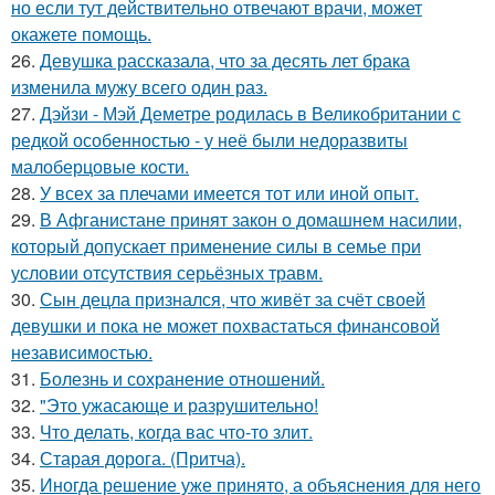
но если тут действительно отвечают врачи, может
окажете помощь.
26.
Девушка рассказала, что за десять лет брака
изменила мужу всего один раз.
27.
Дэйзи - Мэй Деметре родилась в Великобритании с
редкой особенностью - у неё были недоразвиты
малоберцовые кости.
28.
У всех за плечами имеется тот или иной опыт.
29.
В Афганистане принят закон о домашнем насилии,
который допускает применение силы в семье при
условии отсутствия серьёзных травм.
30.
Сын децла признался, что живёт за счёт своей
девушки и пока не может похвастаться финансовой
независимостью.
31.
Болезнь и сохранение отношений.
32.
"Это ужасающе и разрушительно!
33.
Что делать, когда вас что-то злит.
34.
Старая дорога. (Притча).
35.
Иногда решение уже принято, а объяснения для него