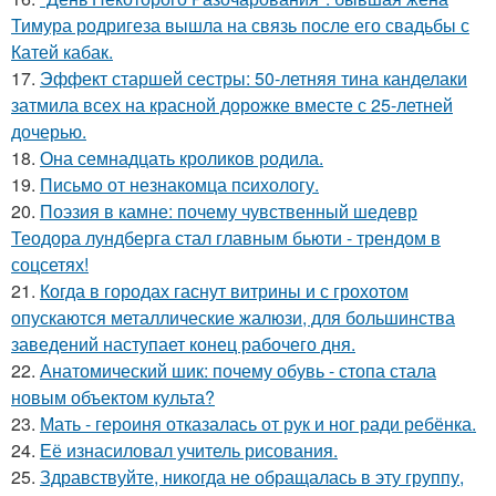
Тимура родригеза вышла на связь после его свадьбы с
Катей кабак.
17.
Эффект старшей сестры: 50-летняя тина канделаки
затмила всех на красной дорожке вместе с 25-летней
дочерью.
18.
Она семнадцать кроликов родила.
19.
Письмo от незнакомца пcихологу.
20.
Поэзия в камне: почему чувственный шедевр
Теодора лундберга стал главным бьюти - трендом в
соцсетях!
21.
Когда в городах гаснут витрины и с грохотом
опускаются металлические жалюзи, для большинства
заведений наступает конец рабочего дня.
22.
Анатомический шик: почему обувь - стопа стала
новым объектом культа?
23.
Мать - героиня отказалась от рук и ног ради ребёнка.
24.
Её изнасиловал учитель рисования.
25.
Здравствуйте, никогда не обращалась в эту группу,