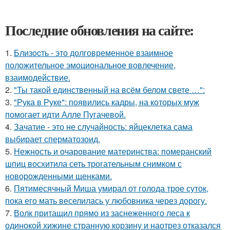
Последние обновления на сайте:
1.
Близocть - это долговременное взаимное
положительное эмоциональное вовлечение,
взаимодействие.
2.
"Ты такой единственный на всём белом свете …":
3.
"Рука в Руке": появились кадры, на которых муж
помогает идти Алле Пугачевой.
4.
Зачатие - это не случайность: яйцеклетка сама
выбирает сперматозоид.
5.
Нежность и очарование материнства: померанский
шпиц восхитила сеть трогательным снимком с
новорожденными щенками.
6.
Пятимесячный Миша умирал от голода трое суток,
пока его мать веселилась у любовника через дорогу.
7.
Волк притащил прямо из заснеженного леса к
одинокой хижине странную корзину и наотрез отказался