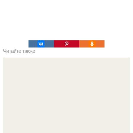
Читайте также
Какие домашние игры можно поиграть вдвоем дома. Во
что поиграть с другом дома