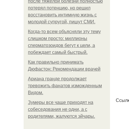
после тяжёлой болезни полностью
потерял потенцию, но решил
восстановить интимную жизнь с
молодой супругой, пишут СМИ.
Когда-то всем объясняли эту тему
слишком просто: миллионы
сперматозоидов бегут к цели, а
побеждает самый быстрый.
Как правильно принимать
Дюфастон: Рекомендации врачей
Ариана гранде продолжает
тревожить фанатов изможденным
Видом.
Ссылк
Зумеры все чаще приходят на
собеседования не одни, а с
родителями, жалуются эйчары.