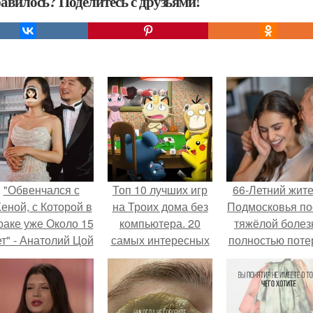
авилось? Поделитесь с друзьями!
"Обвенчался с
Топ 10 лучших игр
66-Летний жит
еной, с Которой в
на Троих дома без
Подмосковья по
раке уже Около 15
компьютера. 20
тяжёлой болез
ет" - Анатолий Цой
самых интересных
полностью поте
удивил
игр для компании
потенцию, н
поклонников
решил
тайной свадьбой".
восстановит
интимную жизн