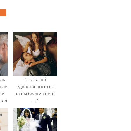
ель
"Ты такой
сле
единственный на
ни
всём белом свете
рял
…":
о
ь
ь с