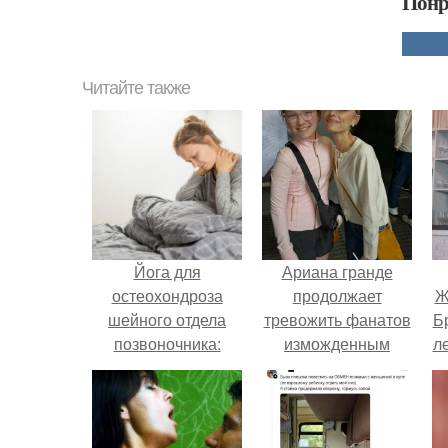
Понр
Читайте также
Йога для
Ариана гранде
остеохондроза
продолжает
Ж
шейного отдела
тревожить фанатов
Б
позвоночника:
изможденным
л
безопасность и
Видом.
эффективность
"