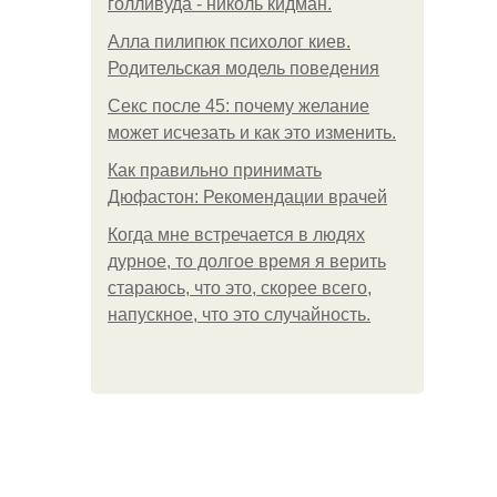
голливуда - николь кидман.
Алла пилипюк психолог киев.
Родительская модель поведения
Секс после 45: почему желание
может исчезать и как это изменить.
Как правильно принимать
Дюфастон: Рекомендации врачей
Когда мне встречается в людях
дурное, то долгое время я верить
стараюсь, что это, скорее всего,
напускное, что это случайность.