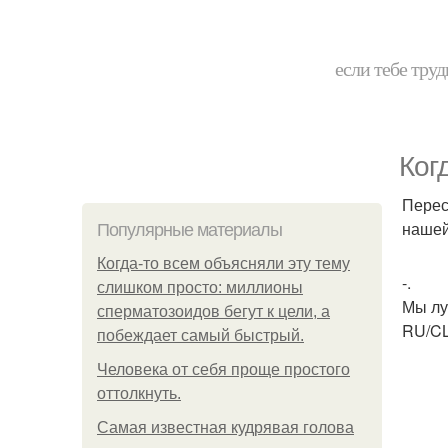
если тебе труд
Ког
Перес
нашей
Популярные материалы
Когда-то всем объясняли эту тему
-.
слишком просто: миллионы
Мы лу
сперматозоидов бегут к цели, а
RU/C
побеждает самый быстрый.
Человека от себя проще простого
оттолкнуть.
Самая известная кудрявая голова