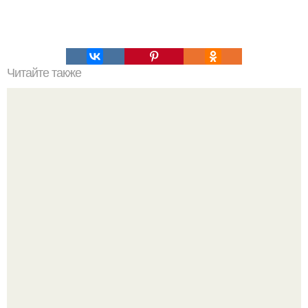
Читайте также
Как изучить психологию самостоятельно с нуля.
Изучение психологии: основы в книгах и база знаний