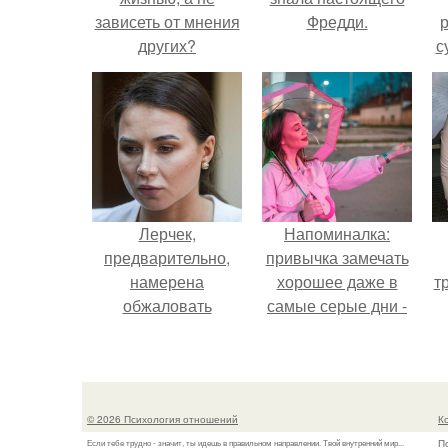
зависеть от мнения
Фредди.
р
других?
с
Лерчек,
Напоминалка:
предварительно,
привычка замечать
намерена
хорошее даже в
т
обжаловать
самые серые дни -
приговор.
это не очередная
сказка из книг по
саморазвитию.
© 2026 Психология отношений
К
П
Если тебе трудно - значит, ты идешь в правильном направлении. Твой внутренний мир...