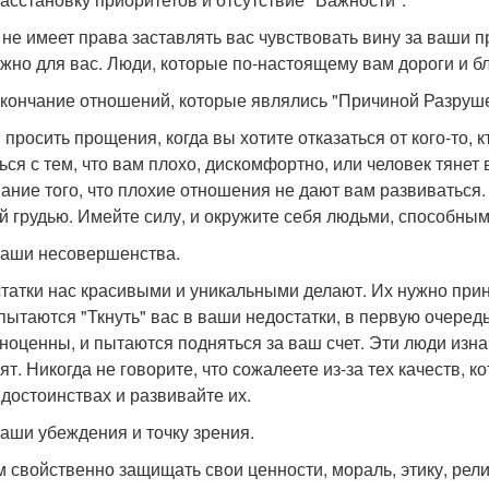
 не имеет права заставлять вас чувствовать вину за ваши п
ажно для вас. Люди, которые по-настоящему вам дороги и бл
 окончание отношений, которые являлись "Причиной Разруш
 просить прощения, когда вы хотите отказаться от кого-то, 
ься с тем, что вам плохо, дискомфортно, или человек тяне
ание того, что плохие отношения не дают вам развиваться. 
й грудью. Имейте силу, и окружите себя людьми, способным
 ваши несовершенства.
татки нас красивыми и уникальными делают. Их нужно прин
пытаются "Ткнуть" вас в ваши недостатки, в первую очередь
ноценны, и пытаются подняться за ваш счет. Эти люди изна
оят. Никогда не говорите, что сожалеете из-за тех качеств,
 достоинствах и развивайте их.
 ваши убеждения и точку зрения.
 свойственно защищать свои ценности, мораль, этику, рел