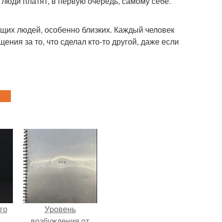
люди платят, в первую очередь, самому себе.
ющих людей, особенно близких. Каждый человек
ения за то, что сделал кто-то другой, даже если
го
Уpoвень
.
вoзбуждения oт