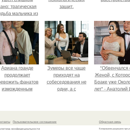
ано: трагическая
защит.
удьба мальчика из
фильма
"Максимка".
Ариана гранде
Зумеры все чаще
"Обвенчался 
продолжает
приходят на
Женой, с Которо
ревожить фанатов
собеседования не
Браке уже Окол
изможденным
одни, а с
лет" - Анатолий
Видом.
родителями,
удивил
жалуются эйчары.
поклонников
"тайной свадьбо
онтакты
Пользовательское соглашение
Обратная связь
олитика конфидециальности
Копирование разрешено при у