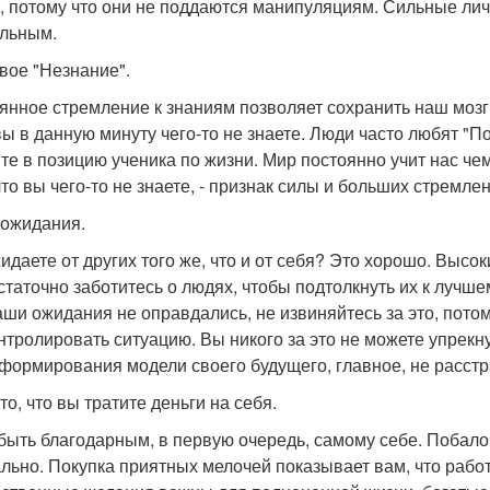
, потому что они не поддаются манипуляциям. Сильные личн
льным.
свое "Незнание".
янное стремление к знаниям позволяет сохранить наш мозг
вы в данную минуту чего-то не знаете. Люди часто любят "По
те в позицию ученика по жизни. Мир постоянно учит нас че
что вы чего-то не знаете, - признак силы и больших стремле
а ожидания.
идаете от других того же, что и от себя? Это хорошо. Высо
статочно заботитесь о людях, чтобы подтолкнуть их к лучше
аши ожидания не оправдались, не извиняйтесь за это, пото
нтролировать ситуацию. Вы никого за это не можете упрекну
 формирования модели своего будущего, главное, не расстраи
 то, что вы тратите деньги на себя.
быть благодарным, в первую очередь, самому себе. Побало
льно. Покупка приятных мелочей показывает вам, что работ