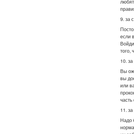
любят
прави
9. за 
Посто
если 
Войди
того, 
10. з
Вы ож
вы до
или в
проко
часть
11. за
Надо 
норма