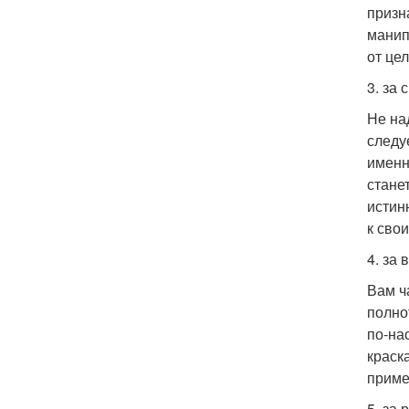
призн
манип
от це
3. за 
Не на
следу
именн
стане
истин
к сво
4. за 
Вам ч
полно
по-на
краск
приме
5. за