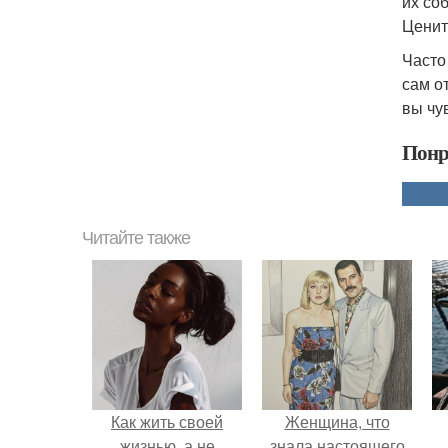
их со
Ценит
Часто
сам о
вы чу
Понр
Читайте также
Как жить своей
Женщина, что
жизнью, а не
знала настоящего