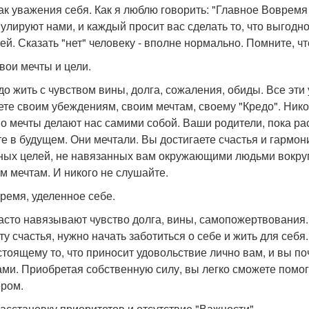
ак уважения себя. Как я люблю говорить: "Главное Вовремя
улируют нами, и каждый просит вас сделать то, что выгодно
лей. Сказать "нет" человеку - вполне нормально. Помните, ч
свои мечты и цели.
до жить с чувством вины, долга, сожаления, обиды. Все эти
ете своим убеждениям, своим мечтам, своему "Кредо". Никог
о мечты делают нас самими собой. Ваши родители, пока рас
те в будущем. Они мечтали. Вы достигаете счастья и гармони
ных целей, не навязанных вам окружающими людьми вокруг
им мечтам. И никого не слушайте.
время, уделенное себе.
асто навязывают чувство долга, вины, самопожертвования.
ту счастья, нужно начать заботиться о себе и жить для себ
стоящему то, что приносит удовольствие лично вам, и вы п
ами. Приобретая собственную силу, вы легко сможете помо
ром.
 расстановку приоритетов и отсутствие "Важности".