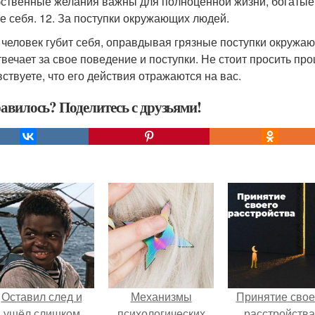
бственные желания важны для полноценной жизни, богатые 
е себя. 12. За поступки окружающих людей.
 человек губит себя, оправдывая грязные поступки окружа
твечает за свое поведение и поступки. Не стоит просить прощ
вствуете, что его действия отражаются на вас.
авилось? Поделитесь с друзьями!
Оставил след и
Механизмы
Принятие свое
ушёл слишком
психологических
расстройства