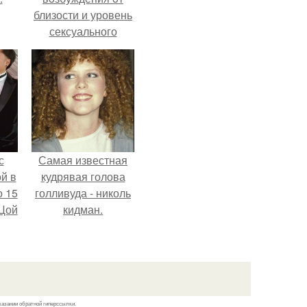
близости и уровень
сексуального
возбуждения
примерно
одинаковы.
с
Самая известная
й в
кудрявая голова
о 15
голливуда - николь
 Цой
кидман.
й".
казании обратной гиперссылки.