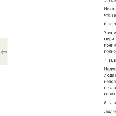
Никто
что в
6. за
Зачем
мирит
поним
⇦
полно
7. за
Недос
люди 
непол
не ст
своих
8. за
Людям