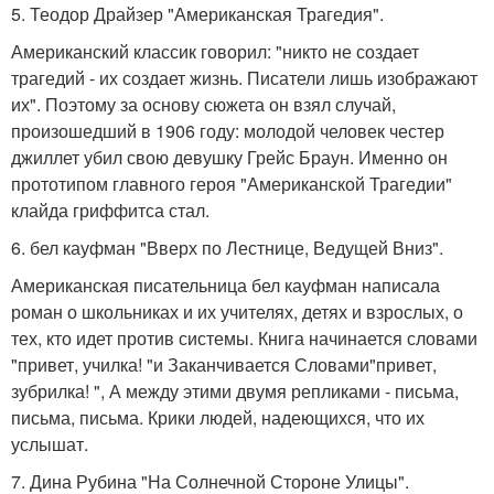
5. Теодор Драйзер "Американская Трагедия".
Американский классик говорил: "никто не создает
трагедий - их создает жизнь. Писатели лишь изображают
их". Поэтому за основу сюжета он взял случай,
произошедший в 1906 году: молодой человек честер
джиллет убил свою девушку Грейс Браун. Именно он
прототипом главного героя "Американской Трагедии"
клайда гриффитса стал.
6. бел кауфман "Вверх по Лестнице, Ведущей Вниз".
Американская писательница бел кауфман написала
роман о школьниках и их учителях, детях и взрослых, о
тех, кто идет против системы. Книга начинается словами
"привет, училка! "и Заканчивается Словами"привет,
зубрилка! ", А между этими двумя репликами - письма,
письма, письма. Крики людей, надеющихся, что их
услышат.
7. Дина Рубина "На Солнечной Стороне Улицы".