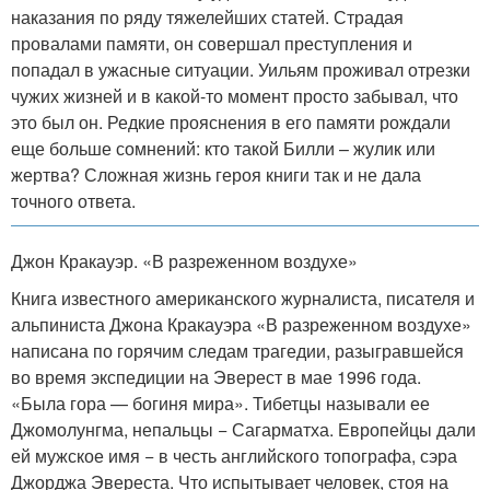
наказания по ряду тяжелейших статей. Страдая
провалами памяти, он совершал преступления и
попадал в ужасные ситуации. Уильям проживал отрезки
чужих жизней и в какой-то момент просто забывал, что
это был он. Редкие прояснения в его памяти рождали
еще больше сомнений: кто такой Билли – жулик или
жертва? Сложная жизнь героя книги так и не дала
точного ответа.
Джон Кракауэр. «В разреженном воздухе»
Книга известного американского журналиста, писателя и
альпиниста Джона Кракауэра «В разреженном воздухе»
написана по горячим следам трагедии, разыгравшейся
во время экспедиции на Эверест в мае 1996 года.
«Была гора — богиня мира». Тибетцы называли ее
Джомолунгма, непальцы − Сагарматха. Европейцы дали
ей мужское имя − в честь английского топографа, сэра
Джорджа Эвереста. Что испытывает человек, стоя на