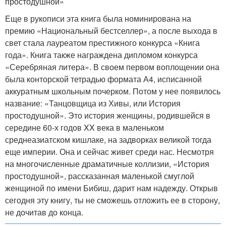
простодушной»
Еще в рукописи эта книга была номинирована на
премию «Национальный бестселлер», а после выхода в
свет стала лауреатом престижного конкурса «Книга
года». Книга также награждена дипломом конкурса
«Серебряная литера». В своем первом воплощении она
была конторской тетрадью формата А4, исписанной
аккуратным школьным почерком. Потом у нее появилось
название: «Танцовщица из Хивы, или История
простодушной». Это история женщины, родившейся в
середине 60-х годов XX века в маленьком
среднеазиатском кишлаке, на задворках великой тогда
еще империи. Она и сейчас живет среди нас. Несмотря
на многочисленные драматичные коллизии, «История
простодушной», рассказанная маленькой смуглой
женщиной по имени Бибиш, дарит нам надежду. Открыв
сегодня эту книгу, ты не сможешь отложить ее в сторону,
не дочитав до конца.