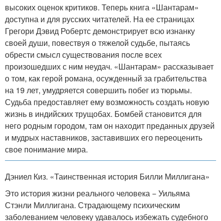
высоких оценок критиков. Теперь книга «Шантарам»
доступна и для русских читателей. На ее страницах
Грегори Дэвид Робертс демонстрирует всю изнанку
своей души, повествуя о тяжелой судьбе, пытаясь
обрести смысл существования после всех
произошедших с ним неудач. «Шантарам» рассказывает
о том, как герой романа, осужденный за грабительства
на 19 лет, умудряется совершить побег из тюрьмы.
Судьба предоставляет ему возможность создать новую
жизнь в индийских трущобах. Бомбей становится для
него родным городом, там он находит преданных друзей
и мудрых наставников, заставивших его переоценить
свое понимание мира.
Дэниел Киз. «Таинственная история Билли Миллигана»
Это история жизни реального человека − Уильяма
Стэнли Миллигана. Страдающему психическим
заболеванием человеку удавалось избежать судебного