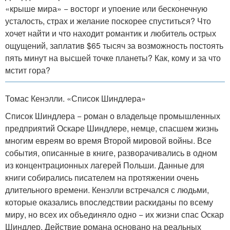
«крыше мира» − восторг и упоение или бесконечную
усталость, страх и желание поскорее спуститься? Что
хочет найти и что находит романтик и любитель острых
ощущений, заплатив $65 тысяч за возможность постоять
пять минут на высшей точке планеты? Как, кому и за что
мстит гора?
Томас Кенэлли. «Список Шиндлера»
Список Шиндлера − роман о владельце промышленных
предприятий Оскаре Шиндлере, немце, спасшем жизнь
многим евреям во время Второй мировой войны. Все
события, описанные в книге, разворачивались в одном
из концентрационных лагерей Польши. Данные для
книги собирались писателем на протяжении очень
длительного времени. Кенэлли встречался с людьми,
которые оказались впоследствии раскиданы по всему
миру, но всех их объединяло одно − их жизни спас Оскар
Шиндлер. Действие романа основано на реальных