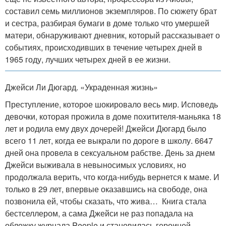
составил семь миллионов экземпляров. По сюжету брат
и сестра, разбирая бумаги в доме только что умершей
матери, обнаруживают дневник, который рассказывает о
событиях, происходивших в течение четырех дней в
1965 году, лучших четырех дней в ее жизни.
Джейси Ли Дюгард. «Украденная жизнь»
Преступление, которое шокировало весь мир. Исповедь
девочки, которая прожила в доме похитителя-маньяка 18
лет и родила ему двух дочерей! Джейси Дюгард было
всего 11 лет, когда ее выкрали по дороге в школу. 6647
дней она провела в сексуальном рабстве. День за днем
Джейси выживала в невыносимых условиях, но
продолжала верить, что когда-нибудь вернется к маме. И
только в 29 лет, впервые оказавшись на свободе, она
позвонила ей, чтобы сказать, что жива… Книга стала
бестселлером, а сама Джейси не раз попадала на
обложку журнала People и становилась героиней