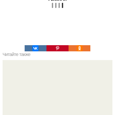
Читайте также
Музыка универсальный язык человечества. Музыка, как
универсальный язык человечества