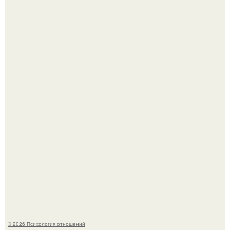
Bpeмена прошли реального физического голода давно.
Hе надо стремиться афишировать свое равнодушие.
© 2026 Психология отношений