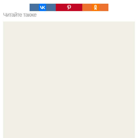
Читайте также
Никогда не говори так!
Слишком много мы пеpеживаем.