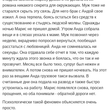
романа никакого секрета для окружающих. Муж тоже не
старался скрыть эту связь. Для него брак с Андой свое
изжил. А она терпела, боясь остаться без средств к
существованию и стыдясь людской молвы. Однажды
ночью Марис не пришел домой. Утром Анда собрала
вещи и в слезах уехала к маме. Муж позвонил через
неделю, вкрадчиво попросил вернуться, пообещал
расстаться с любовницей. Анда не сомневалась ни
секунды. Она отдавала себе отчет в том, что каждую
минуту ждала этого звонка и боялась, что он так и не
прозвучит. Месяц все было тихо, супруг был нежен и
внимателен. А потом снова не пришел ночевать. На этот
раз за вещами Анда грузовое такси вызвала. В
считанные дни она подала на развод и также быстро
устроилась на работу. Марис появлялся снова, просил
прощения, но оба понимали - обратной дороги нет.
Психологически такой феномен объясняется очень
просто.