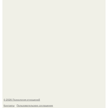
В соцсетях завирусился эмоциональный пост, автор
которого призвала матерей отдыхать без детей и не
испытывать чувство вины.
Главной героиней стала школьница, забеременевшая от
21-летнего парня.
© 2026 Психология отношений
Контакты
Пользовательское соглашение