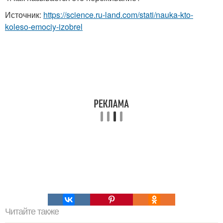
Источник:
https://science.ru-land.com/stati/nauka-kto-
koleso-emociy-izobrel
Читайте также