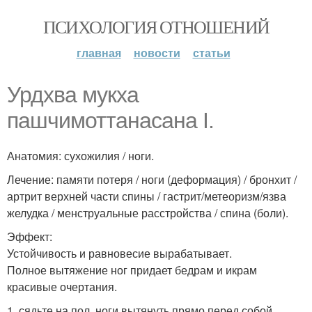
ПСИХОЛОГИЯ ОТНОШЕНИЙ
главная
новости
статьи
Урдхва мукха
пашчимоттанасана I.
Анатомия: сухожилия / ноги.
Лечение: памяти потеря / ноги (деформация) / бронхит /
артрит верхней части спины / гастрит/метеоризм/язва
желудка / менструальные расстройства / спина (боли).
Эффект:
Устойчивость и равновесие вырабатывает.
Полное вытяжение ног придает бедрам и икрам
красивые очертания.
1. сядьте на пол, ноги вытянуть прямо перед собой.