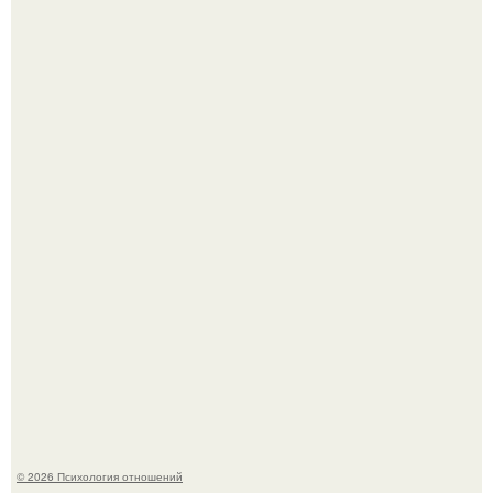
Оставил след и ушёл слишком рано: трагическая судьба
мальчика из фильма "Максимка".
Легенда тяжелой атлетики: феноменальные рекорды
Леонида Тараненко.
© 2026 Психология отношений