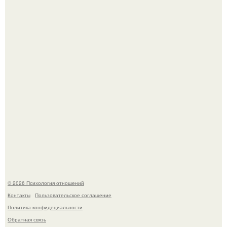
Лучший! Адриано Челентано - "Поздний" ребенок, чье
рождение мать считала почти невозможным.
Koда моя мать злилась или была недовольна, она
начинала вести себя так, будто меня просто нет.
© 2026 Психология отношений
Контакты
Пользовательское соглашение
Политика конфидециальности
Обратная связь