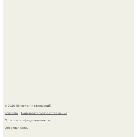
Мужчина пришёл искать любовницу и принёс семейное
портфолио.
Денежное дерево - рецепты для здоровья.
© 2026 Психология отношений
Контакты
Пользовательское соглашение
Политика конфидециальности
Обратная связь