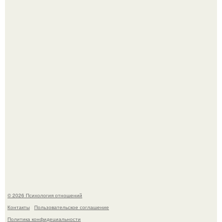
"Обвенчался с Женой, с Которой в Браке уже Около 15
лет" - Анатолий Цой удивил поклонников "тайной
свадьбой".
66-Летний житель Подмосковья после тяжёлой болезни
полностью потерял потенцию, но решил восстановить
интимную жизнь с молодой супругой, пишут СМИ.
© 2026 Психология отношений
Контакты
Пользовательское соглашение
Политика конфидециальности