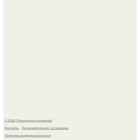
В Сети раскритиковали изменившуюся до
неузнаваемости Марину зудину.
Лерчек, предварительно, намерена обжаловать
приговор.
© 2026 Психология отношений
Контакты
Пользовательское соглашение
Политика конфидециальности