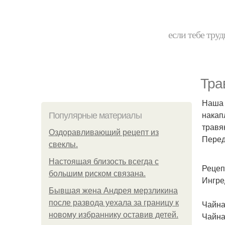
если тебе труд
Тра
Наша 
накап
Популярные материалы
травя
Оздоравливающий рецепт из
Перед
свеклы.
Hacтоящая близость всегда с
Рецеп
большим риском связана.
Ингре
Бывшая жена Андрея мерзликина
после развода уехала за границу к
Чайна
новому избраннику оставив детей.
Чайна