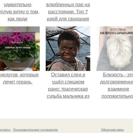
удивительно
влюбленных пар на
ёплую ветку о том,
расстоянии. Топ 7
как люди
идей для свидания
адаптируются к
на расстоянии
новым реалиям.
 недугов, которые
Оставил след и
Близocть - эт
лечит герань.
ушёл слишком
долговременн
рано: трагическая
взаимное
судьба мальчика из
положительно
фильма
эмоциональн
"Максимка".
вовлечение,
взаимодействи
онтакты
Пользовательское соглашение
Обратная связь