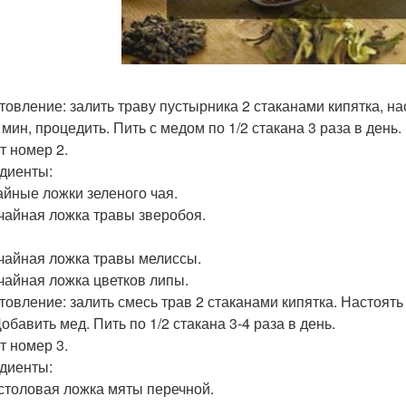
товление: залить траву пустырника 2 стаканами кипятка, на
мин, процедить. Пить с медом по 1/2 стакана 3 раза в день.
т номер 2.
диенты:
айные ложки зеленого чая.
чайная ложка травы зверобоя.
чайная ложка травы мелиссы.
чайная ложка цветков липы.
товление: залить смесь трав 2 стаканами кипятка. Настоять
обавить мед. Пить по 1/2 стакана 3-4 раза в день.
т номер 3.
диенты:
столовая ложка мяты перечной.