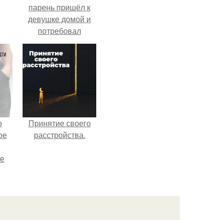
парень пришёл к
девушке домой и
потребовал
вернуть всё, что
когда-либо ей
дарил.
о
Принятие своего
ое
расстройства.
е
ое
е.