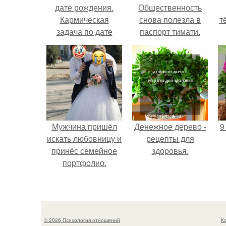
дате рождения.
Общественность
Кармическая
снова полезла в
т
задача по дате
паспорт тимати.
рождения
Мужчина пришёл
Денежное дерево -
9
искать любовницу и
рецепты для
принёс семейное
здоровья.
портфолио.
© 2026 Психология отношений
К