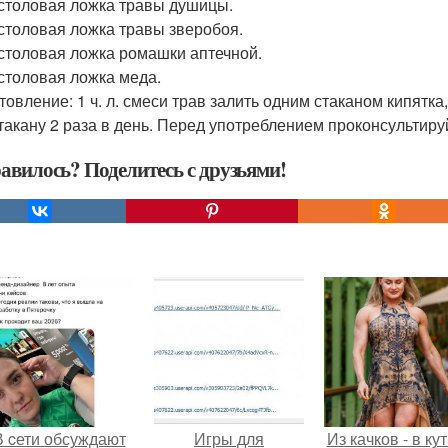
столовая ложка травы душицы.
столовая ложка травы зверобоя.
столовая ложка ромашки аптечной.
столовая ложка меда.
товление: 1 ч. л. смеси трав залить одним стаканом кипятка
стакану 2 раза в день. Перед употреблением проконсультиру
авилось? Поделитесь с друзьями!
В cети обсуждают
Игры для
Из качков - в ку