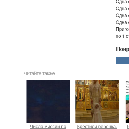
Одна 
Одна 
Одна 
Одна 
Приго
по 1 
Понр
Читайте также
Число миссии по
Крестили ребёнка.