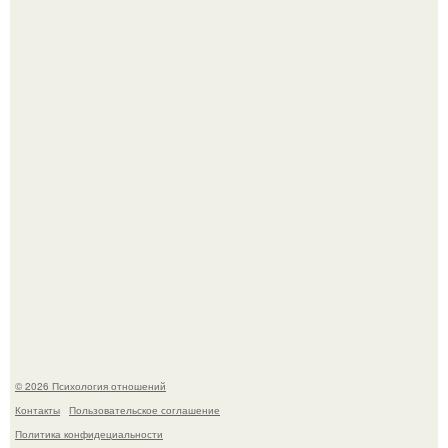
Из качков - в кутюр.
Денежное дерево - рецепты для здоровья.
© 2026 Психология отношений
Контакты
Пользовательское соглашение
Политика конфидециальности