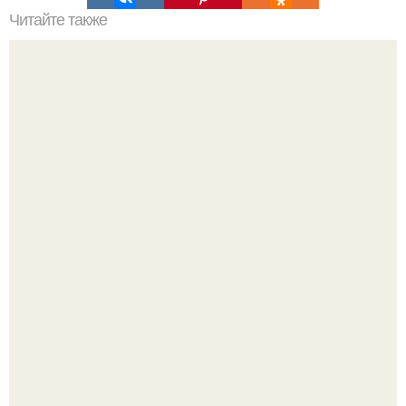
Читайте также
Эти упражнения улучшают кровоснабжение мозга,
сосудов и лечат спину.
Сонный развод: почему 41% пар предпочитают спать в
разных комнатах.