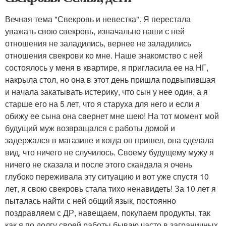
Вечная тема "Свекровь и невестка". Я перестала
уважать свою свекровь, изначально наши с ней
отношения не заладились, вернее не заладились
отношения свекрови ко мне. Наше знакомство с ней
состоялось у меня в квартире, я пригласила ее на НГ,
накрыла стол, но она в этот день пришла подвыпившая
и начала закатывать истерику, что сын у нее один, а я
старше его на 5 лет, что я старуха для него и если я
обижу ее сына она свернет мне шею! На тот момент мой
будущий муж возвращался с работы домой и
задержался в магазине и когда он пришел, она сделала
вид, что ничего не случилось. Своему будущему мужу я
ничего не сказала и после этого скандала я очень
глубоко переживала эту ситуацию и вот уже спустя 10
лет, я свою свекровь стала тихо ненавидеть! За 10 лет я
пыталась найти с ней общий язык, постоянно
поздравляем с ДР, навещаем, покупаем продукты, так
как я по долгу своей работы бываю часто в заграничных