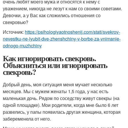
очень любят моего мужа и относятся к нему с
уважением, никогда не лезут к нам со своими советами.
Девочки, а у Вас как сложились отношения со
свекровью?
Источник:
https://psihologiyaotnoshenij.com/stati/svekrov-
nevestku-ne-lyubit-dve-zhenshchiny-v-borbe-za-vnimanie-
odnogo-muzhchiny
Как игнорировать свекровь.
Объясниться или игнорировать
свекровь?
Добрый день, моя ситуация меня мучает несколько
месяцев. Мы с мужем женаты 1,5 года, у нас есть
маленькая дочь. Рядом по соседству живут свекры (на
одной площадке). Мои родители, когда мне было 6 лет
развелись, у папы появилась другая женщина, которая
забеременела от него.