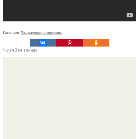
Категории:
Раздражение на свекровь
Читайте также
Что означает знак в смс переписке. Что означает
несколько полукруглых скобочек в конце предложения?