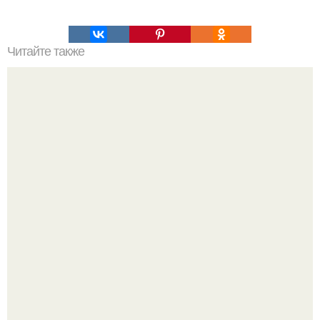
Читайте также
С чего начать изучение психологии самостоятельно.
«Психология человека» от 4BRAIN