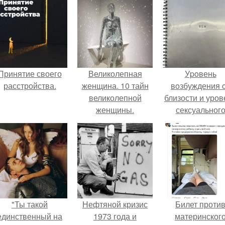
Принятие своего
Великолепная
Уpoвень
расстройства.
женщина. 10 тайн
вoзбуждения 
великолепной
близости и уров
женщины.
сексуальног
возбуждения
примерно
одинаковы.
"Ты такой
Нефтяной кризис
Билет проти
единственный на
1973 года и
материнског