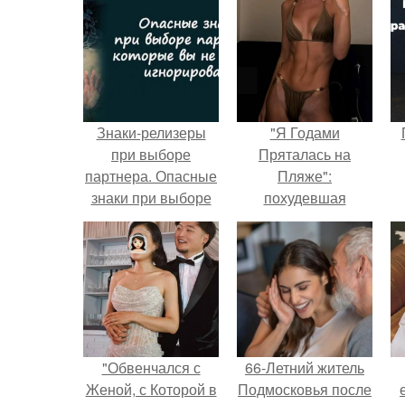
Знаки-релизеры
"Я Годами
при выборе
Пряталась на
партнера. Опасные
Пляже":
знаки при выборе
похудевшая
партнёра, которые
невестка Валерии
вы не должны
показала фигуру в
игнорировать.
откровенном
купальнике.
"Обвенчался с
66-Летний житель
Женой, с Которой в
Подмосковья после