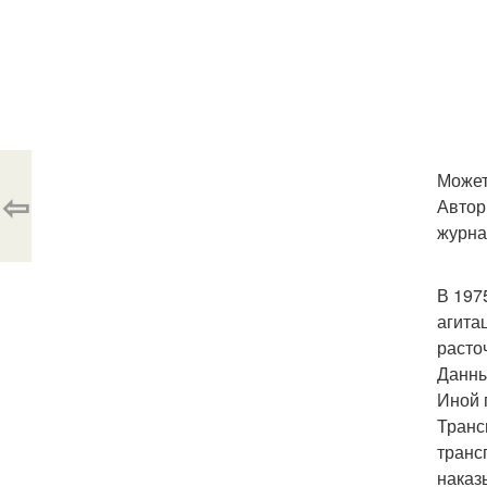
Может
⇦
Автор
журна
В 197
агита
расто
Данны
Иной 
Транс
транс
наказ