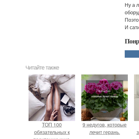
Ну а 
обору
Поэто
И сат
Понр
Читайте также
ТОП 100
9 недугов, которые
обязательных к
лечит герань.
з