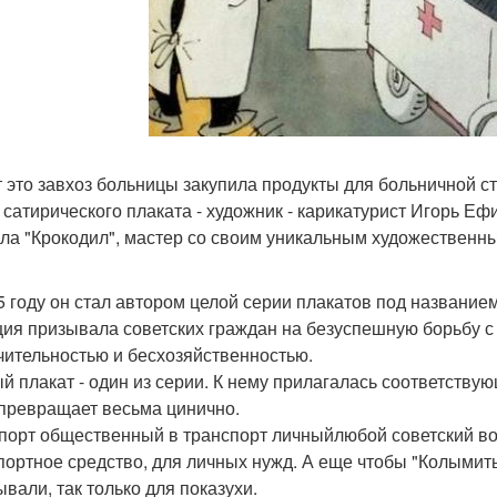
 это завхоз больницы закупила продукты для больничной с
 сатирического плаката - художник - карикатурист Игорь Е
ла "Крокодил", мастер со своим уникальным художественн
5 году он стал автором целой серии плакатов под названи
ция призывала советских граждан на безуспешную борьбу с 
чительностью и бесхозяйственностью.
й плакат - один из серии. К нему прилагалась соответствую
превращает весьма цинично.
порт общественный в транспорт личныйлюбой советский во
портное средство, для личных нужд. А еще чтобы "Колымить".
ывали, так только для показухи.