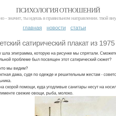
ПСИХОЛОГИЯ ОТНОШЕНИЙ
но - значит, ты идешь в правильном направлении. твой вн
главная
новости
статьи
етский сатирический плакат из 1975 
у шла эпиграмма, которую на рисунке мы спрятали. Сможете
льной проблеме был посвящен этот сатирический сюжет?
 что мы видим?
тная дама, судя по одежде и решительным жестам - советс
ьника.
а скорой помощи, куда угодливые санитары несут на носил
тименте свежие овощи, рыба, молоко.