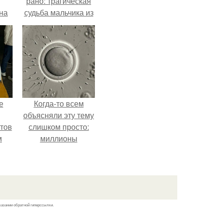
рано: трагическая
на
судьба мальчика из
0
фильма
ь
"Максимка".
й.
е
Когда-то всем
объясняли эту тему
тов
слишком просто:
м
миллионы
сперматозоидов
бегут к цели, а
побеждает самый
быстрый.
казании обратной гиперссылки.