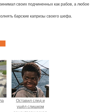
ринимал своих подчиненных как рабов, а любое
полнять барские капризы своего шефа.
ла
Оставил след и
ушёл слишком