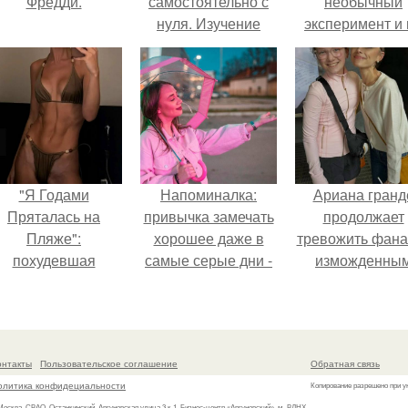
Фредди.
самостоятельно с
необычный
нуля. Изучение
эксперимент и 
психологии: основы
протяжении 3
в книгах и база
дней питалас
знаний
одной шаурмо
"Я Годами
Напоминалка:
Ариана гранд
Пряталась на
привычка замечать
продолжает
Пляже":
хорошее даже в
тревожить фана
похудевшая
самые серые дни -
изможденны
евестка Валерии
это не очередная
Видом.
оказала фигуру в
сказка из книг по
откровенном
саморазвитию.
купальнике.
онтакты
Пользовательское соглашение
Обратная связь
олитика конфидециальности
Копирование разрешено при у
 Москва, СВАО, Останкинский, Аргуновская улица 3 к.1, Бизнес-центр «Аргуновский», м. ВДНХ