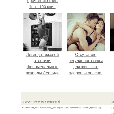
прочтению книг.
Топ - 100 книг,
которые нужно
прочитать, чтобы
понимать себя и
других.
Легенда тяжелой
Отсутствие
атлетики:
регулярного секса
феноменальные
для женского
рекорды Леонида
здоровья опасно.
Тараненко.
н
п
© 2026 Психология отношений
К
П
Если тебе трудно - значит, ты идешь в правильном направлении. Твой внутренний мир...
г.