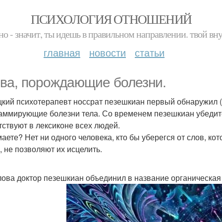
ПСИХОЛОГИЯ ОТНОШЕНИЙ
но - значит, ты идешь в правильном направлении. твой вн
главная
новости
статьи
ва, порождающие болезни.
кий психотерапевт носсрат пезешкиан первый обнаружил (
аммирующие болезни тела. Со временем пезешкиан убедите
тствуют в лексиконе всех людей.
аете? Нет ни одного человека, кто бы уберегся от слов, к
, не позволяют их исцелить.
лова доктор пезешкиан объединил в название органическая 