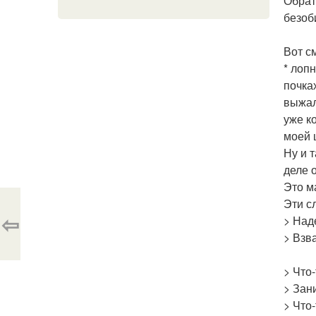
Обрат
безоб
Вот с
* лопн
почках
выжал
уже ко
моей 
Ну и 
деле 
Это м
Эти с
⇦
> Над
> Взв
> Что
> Зан
> Что-