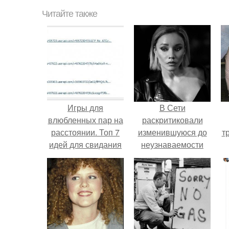
Читайте также
Игры для
В Сети
влюбленных пар на
раскритиковали
расстоянии. Топ 7
изменившуюся до
т
идей для свидания
неузнаваемости
на расстоянии
Марину зудину.