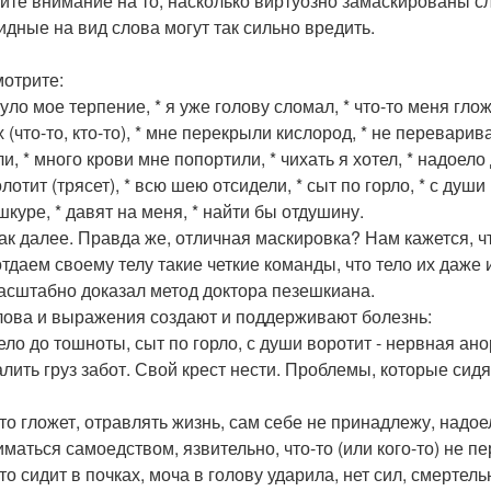
ите внимание на то, насколько виртуозно замаскированы сло
идные на вид слова могут так сильно вредить.
мотрите:
уло мое терпение, * я уже голову сломал, * что-то меня глож
 (что-то, кто-то), * мне перекрыли кислород, * не переварива
и, * много крови мне попортили, * чихать я хотел, * надоело
лотит (трясет), * всю шею отсидели, * сыт по горло, * с душ
шкуре, * давят на меня, * найти бы отдушину.
так далее. Правда же, отличная маскировка? Нам кажется, 
отдаем своему телу такие четкие команды, что тело их даже 
асштабно доказал метод доктора пезешкиана.
лова и выражения создают и поддерживают болезнь:
ело до тошноты, сыт по горло, с души воротит - нервная ано
алить груз забот. Свой крест нести. Проблемы, которые сидя
-то гложет, отравлять жизнь, сам себе не принадлежу, надоел
иматься самоедством, язвительно, что-то (или кого-то) не пе
то сидит в почках, моча в голову ударила, нет сил, смертел