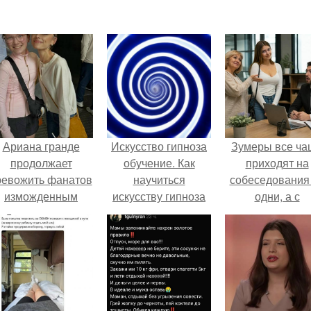
Ариана гранде
Искусство гипноза
Зумеры все ча
продолжает
обучение. Как
приходят на
ревожить фанатов
научиться
собеседования
изможденным
искусству гипноза
одни, а с
Видом.
родителями,
жалуются эйча