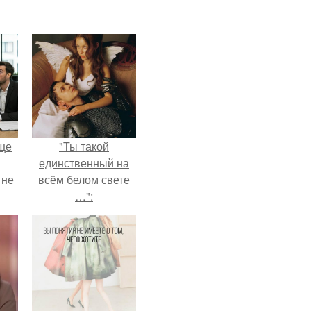
ще
"Ты такой
единственный на
 не
всём белом свете
…":
ры.