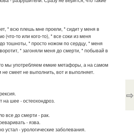
ва - разрушители. Сразу не верится, что такие
ет, * всю плешь мне проели, * сидит у меня в
ю (что-то или кого-то), * все соки из меня
 до тошноты, * просто ножом по сердцу, * меня
и воротит, * загоняли меня до смерти, * побывай в
что мы употребляем емкие метафоры, а на самом
и не смеет не выполнить, вот и выполняет.
⇨
рексия.
т на шее - остеохондроз.
о все до смерти - рак.
реваривать - язва.
ьно устал - урологические заболевания.