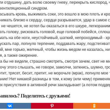
ти отдушину, дать волю своему гневу, перекрыть кислород, ч
вентиляционный синдром.
асывать кровь, выжимать соки, это вошло в мою плоть и кро
нимать близко к сердцу, сердце разрывается, удар в самое 
и не чешется, не хотел бы оказаться в его шкуре, легкорани
ать голову, рисковать головой, еще головой побейся, сплош
мать на обе ноги, неустойчивый, шаткий, непроходимый - хр
ускать пар, лопнуло терпение, поддавать жару, подстегивать
ий, мне горько, желчный, чтобы жизнь медом не казалась, н
я, а также ожирение.
за бы не видели, страшно смотреть, смотря зачем, свет не м
очу этого слышать, не говори, замолчи, заткнись, шумно, гро
тит, трясет, бесит, претит, не морочьте (мрак), лопнуло мое
ние! Нет никакой разницы в том, к кому (или чему) примен
их присутствия в активной речи закладывает (а потом подд
авилось? Поделитесь с друзьями!