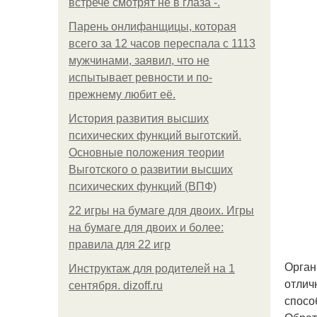
встрече смотрят не в глаза -.
Парень онлифанщицы, которая
всего за 12 часов переспала с 1113
мужчинами, заявил, что не
испытывает ревности и по-
прежнему любит её.
История развития высших
психических функций выготский.
Основные положения теории
Выготского о развитии высших
психических функций (ВПФ)
22 игры на бумаге для двоих. Игры
на бумаге для двоих и более:
правила для 22 игр
Орган
Инструктаж для родителей на 1
отлич
сентября. dizoff.ru
спосо