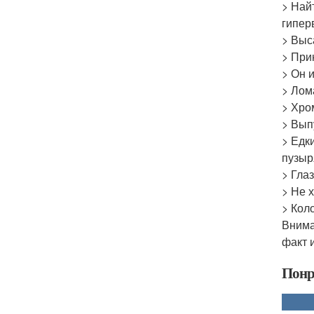
> Най
гипер
> Выс
> При
> Он 
> Лом
> Хро
> Вып
> Едк
пузыр
> Гла
> Не х
> Коло
Внима
факт 
Понр