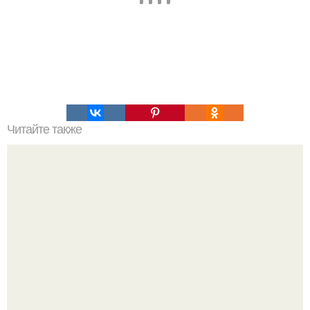
Читайте также
Игры для пар влюбленных. ИГРА НА УЛУЧШЕНИЕ
ОТНОШЕНИЙ С ЛЮБИМЫМ