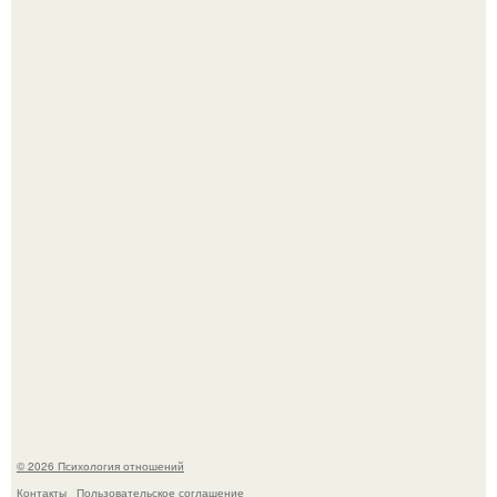
"3 Мечты юности и громкий финал": как Арнольд
шварценеггер женился на племяннице Кеннеди.
Расплата за характер?
© 2026 Психология отношений
Контакты
Пользовательское соглашение