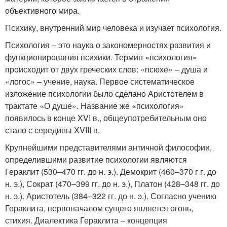
объективного мира.
Психику, внутренний мир человека и изучает психология.
Психология – это наука о закономерностях развития и
функционирования психики. Термин «психология»
происходит от двух греческих слов: «псюхе» – душа и
«логос» – учение, наука. Первое систематическое
изложение психологии было сделано Аристотелем в
трактате «О душе». Название же «психология»
появилось в конце XVI в., общеупотребительным оно
стало с середины XVIII в.
Крупнейшими представителями античной философии,
определившими развитие психологии являются
Гераклит (530–470 гг. до н. э.). Демокрит (460–370 г г. до
н. э.), Сократ (470–399 гг. до н. э.), Платон (428–348 гг. до
н. э.). Аристотель (384–322 гг. до н. э.). Согласно учению
Гераклита, первоначалом сущего является огонь,
стихия. Диалектика Гераклита – концепция