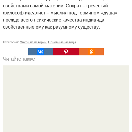
свойствами самой материи. Сократ – греческий
философ-идеалист – мыслил под термином «душа»
прежде всего психические качества индивида,
свойственные ему как разумному существу.
Категории:
Факты из истории
,
Основные методы
Читайте также
Игры для влюбленных пар на расстоянии. Топ 7 идей
для свидания на расстоянии