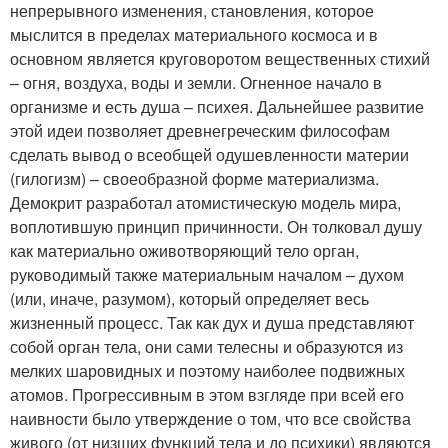
непрерывного изменения, становления, которое
мыслится в пределах материального космоса и в
основном является круговоротом вещественных стихий
– огня, воздуха, воды и земли. Огненное начало в
организме и есть душа – психея. Дальнейшее развитие
этой идеи позволяет древнегреческим философам
сделать вывод о всеобщей одушевленности материи
(гилогизм) – своеобразной форме материализма.
Демокрит разработал атомистическую модель мира,
воплотившую принцип причинности. Он толковал душу
как материально оживотворяющий тело орган,
руководимый также материальным началом – духом
(или, иначе, разумом), который определяет весь
жизненный процесс. Так как дух и душа представляют
собой орган тела, они сами телесны и образуются из
мелких шаровидных и поэтому наиболее подвижных
атомов. Прогрессивным в этом взгляде при всей его
наивности было утверждение о том, что все свойства
живого (от низших функций тела и до психики) являются