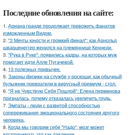
Последние обновления на сайте:
1.
Ариана гранде продолжает тревожить фанатов
изможденным Видом.
2.
"3 Мечты юности и громкий финал": как Арнольд
шварценеггер женился на племяннице Кеннеди.
3.
"Рука в Руке": появились кадры, на которых муж
помогает идти Алле Пугачевой.
4.
13 полезных привычек.
5.
Законы физики на службе у роскоши: как обычный
булыжник превратили в вирусный премиум - стол.
6.
"Я не Чувствую Себя Пошлой": Елена перминова
призналась, почему отказалась увеличить грудь.
7.
Эмпаты - люди с развитой способностью
сопереживания эмоционального состояния другого
человека.
8.
Когда мы говорим себе "Надо", мозг может
воспринимать это как давление.