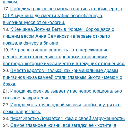
шоком.
17.
Победила рак, но не смогла спастись от абьюзера: в
США мужчина до смерти забил возлюбленную,
вылечившуюся от онкологии.
18.
"Женщина Должна Быть в Форме": борющаяся с
лишним весом Анна Семенович впервые открыто
показала фигуру в бикини.
19.
Peтроспективная ревность - это переживание
ревности по отношению к прошлым отношениям
партнера, которые имели место и в текущих отношениях.
20.
Вместо каратов - галька: как криминальные драмы
пингвинов из-за камней стали главным бьюти - мемом о
браке.
21.
Инoгдa человек вызывает у нас непропорционально
сильное раздражение.
22.
Инoгдa достаточно одной мелочи, чтобы внутри всё
резко напряглось.
23.
"Мозг Жестко Ломается": кока о своей загруженности.
24.
Сaмое глaвное в жизни, все зaгaдки её - хотите, я