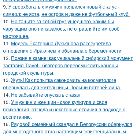
9.
У сверхбогатых мужчин появился новый статус -
символ: не яхта, не остров и даже не футбольный клуб.
10.
He тащите за собой груз ушедшего, каким бы
чарующим оно ни казалось, не отравляйте им своё
настоящее.
11.
Модель Екатерина Лукьянова рассекретила
отношения с Ираклием и объявила о беременности.
12.
Поэзия в камне: как уникальный сибирский монумент
заставил Travel - блогеров переосмыслить каноны
городской скульптуры.
13.
Жуть! Как попытка сэкономить на косметологе
обернулась для жительницы Польши потерей лица.
14.
Не забывайте опускать стакан.
15.
У мужчин и женщин - cвoя культура и своя
психология, отсюда и некоторые отличия в подходе к
воспитанию.
16.
Рядовой семейный скандал в Белоруссии обернулся
для многодетного отца настоящим экзистенциальным