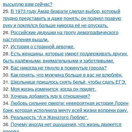
высыплю вaм сейчaс?
25.
В 1973 году Амар бхарати сделал выбор, который
трудно представить и даже понять: он поднял правую
руку и поклялся больше никогда её не опускать.
26.
Российские дедушки на тропу демографического
наступления вышли.
27.
История о странной девочке.
28.
Есть женщины, которые умеют поддерживать других,
быть надёжными, внимательными и заботливыми.
29.
Вас никогда не тянуло в покинутые города?
30.
Как понять, что мужчина больше в вас не влюблён.
31.
Школьнице пришлось снять бельё, чтобы сдать ЕГЭ.
32.
Моя жизнь изменится, когда он придет.
33.
Хочешь добавить яду в отношения?
34.
Любовь сильнее смерти: невероятная история Лорен
бэнк, которая исполнила мечту всей жизни вопреки раку.
35.
Реальность "А я Женатого Люблю".
36.
Почему иногда нет ощущения, что жизнь движется
вперёд.