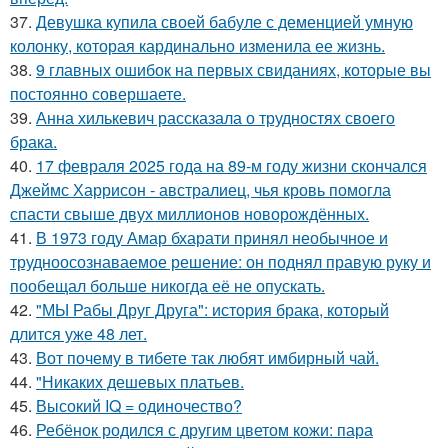
37.
Девушка купила своей бабуле с деменцией умную
колонку, которая кардинально изменила ее жизнь.
38.
9 главных ошибок на первых свиданиях, которые вы
постоянно совершаете.
39.
Анна хилькевич рассказала о трудностях своего
брака.
40.
17 февраля 2025 года на 89-м году жизни скончался
Джеймс Харрисон - австралиец, чья кровь помогла
спасти свыше двух миллионов новорождённых.
41.
В 1973 году Амар бхарати принял необычное и
трудноосознаваемое решение: он поднял правую руку и
пообещал больше никогда её не опускать.
42.
"МЫ Рабы Друг Друга": история брака, который
длится уже 48 лет.
43.
Вот почему в тибете так любят имбирный чай.
44.
"Никаких дешевых платьев.
45.
Высокий IQ = одиночество?
46.
Ребёнок родился с другим цветом кожи: пара