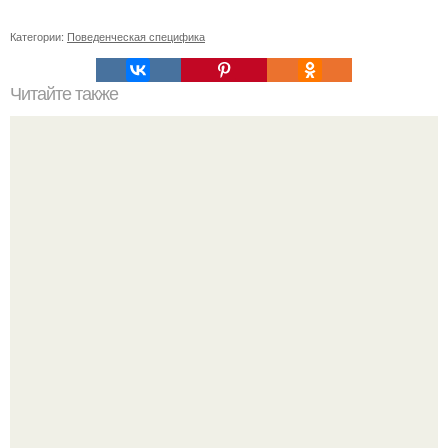
Категории:
Поведенческая специфика
Читайте также
Магия и значение чисел «сюцай». СЮЦАЙ —, что это?
Нумерология или древняя числовая наука помогающая
реализоваться в жизни?