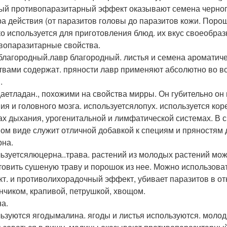
ый противопаразитарный эффект оказывают семена черного
ра действия (от паразитов головы до паразитов кожи. Пор
о используется для приготовления блюд. их вкус своеобраз
вопаразитарные свойства.
благородный.лавр благородный. листья и семена ароматич
твами содержат. пряности лавр применяют абсолютно во вс
.
аетладан., похожими на свойства мирры. Он губительно он 
ия и головного мозга. используетсялопух. используется кор
ах дыхания, урогенитальной и лимфатической системах. В 
ом виде служит отличной добавкой к специям и пряностям 
на.
ьзуетсялюцерна..трава. растений из молодых растений мож
товить сушеную траву и порошок из нее. Можно использова
кт. и противолихорадочный эффект, убивает паразитов в от
нчиком, крапивой, петрушкой, хвощом.
а.
ьзуются ягодымалина. ягоды и листья используются. моло