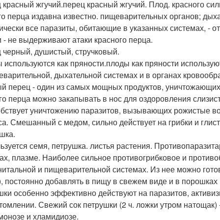
 красный жгучий.перец красный жгучий. Плод. красного си
го перца издавна известно. пищеварительных органов; дыха
ически все паразиты, обитающие в указанных системах, - от
и - не выдерживают атаки красного перца.
 черный, душистый, стручковый.
 используются как пряности.плоды как пряности использую
еварительной, дыхательной системах и в органах кровообр
й перец - один из самых мощных продуктов, уничтожающих 
го перца можно закапывать в нос для оздоровления слизист
бствует уничтожению паразитов, вызывающих рожистые во
са. Смешанный с медом, сильно действует на грибки и глист
шка.
ьзуется семя, петрушка. листья растения. Противопаразита
х, плазме. Наиболее сильное противогрибковое и противо
нитальной и пищеварительной системах. Из нее можно готови
), постоянно добавлять в пищу в свежем виде и в порошках 
шки особенно эффективно действуют на паразитов, активи
томлении. Свежий сок петрушки (2 ч. ложки утром натощак)
монозе и хламидиозе.