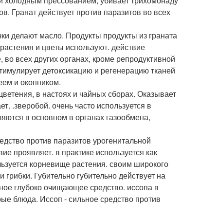
ный холодным прессованием, убивает трихомонаду
ов. Гранат действует против паразитов во всех
очки делают масло. Продукты продукты из граната
ь растения и цветы используют. действие
 во всех других органах, кроме репродуктивной
стимулирует детоксикацию и регенерацию тканей
еем и окопником.
ветения, в настоях и чайных сборах. Оказывает
. .зверобой. очень часто используется в
яются в основном в органах газообмена,
редство против паразитов урогенитальной
вие проявляет. в практике используется как
льзуется корневище растения. своим широкого
 грибки. Губительно губительно действует на
тное глубоко очищающее средство. иссопа в
ые блюда. Иссоп - сильное средство против