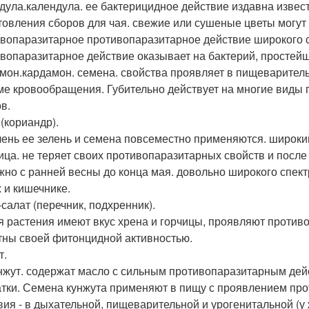
дула.календула. ее бактерицидное действие издавна извес
товления сборов для чая. свежие или сушеные цветы могут
вопаразитарное противопаразитарное действие широкого спе
вопаразитарное действие оказывает на бактерий, простейш
мон.кардамон. семена. свойства проявляет в пищеварительн
ме кровообращения. Губительно действует на многие виды п
в.
 (кориандр).
лень ее зелень и семена повсеместно применяются. широки
ица. не теряет своих противопаразитарных свойств и после
жно с ранней весны до конца мая. довольно широкого спектр
х и кишечнике.
-салат (перечник, подхренник).
я растения имеют вкус хрена и горчицы, проявляют против
тны своей фитонцидной активностью.
т.
нжут. содержат масло с сильным противопаразитарным дей
атки. Семена кунжута применяют в пищу с проявлением пр
вия - в дыхательной, пищеварительной и урогенитальной (