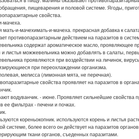
ьзоваться в пищу. малины оказывают противопаразитарный
обращения, пищеварения и половой системе. Ягоды, приго
вопаразитарные свойства.
и-мачеха.
я мать-и-мачехимать-и-мачеха. прекрасная добавка к сала
ает противопаразитарным действием на паразитов в систе
вельника содержат ароматическое масло, проявляющее п
 и листья можжевельника можно добавлять в салаты, перв
вельника проявляются при воздействии на личинок, вирусы
изирующиеся при переохлаждении организма.
полевая, мелисса (лимонная мята, не перечная).
вопаразитарные свойства проявляет на паразитов в органа
нчик.
ают водуванчик. - июне. Проявляет сильнейшие свойства п
в ее фильтрах - печени и почках.
ик.
ьзуются кореньокопник. используются корень и листья раст
ой системе, более всего он действует на паразитов органо
ерирующим ткани органов, съеденных паразитами.