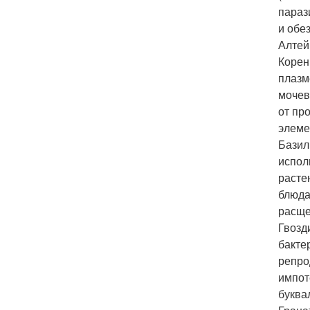
параз
и обе
Алтей
Корен
плазм
мочев
от пр
элеме
Базил
испол
расте
блюда
расще
Гвозд
бакте
репро
импот
буква