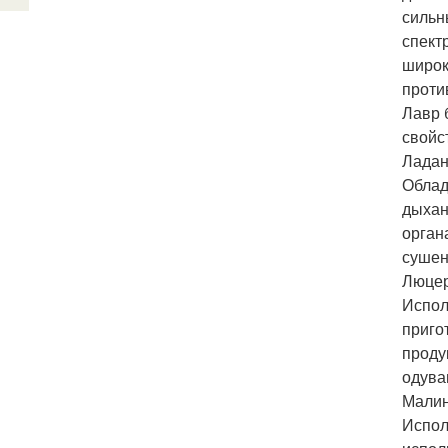
сильн
спект
широк
проти
Лавр 
свойс
Ладан
Облад
дыхан
орган
сушен
Люцер
Испол
приго
проду
одува
Малин
Испол