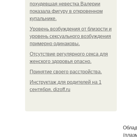
похудевшая невестка Валерии
показала фигуру в откровенном
купальнике.
Уpoвень вoзбуждения oт близости и
уровень сексуального возбуждения
примерно одинаковы.
Отсутствие регулярного секса для
женского здоровья опасно.
Принятие своего расстройства.
Инструктаж для родителей на 1
сентября. dizoff.ru
Облад
(плаз