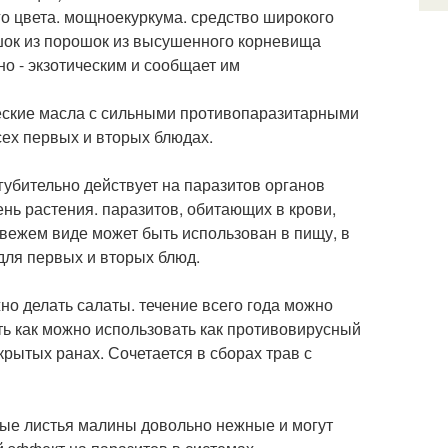
 цвета. мощноекуркума. средство широкого
ошок из порошок из высушенного корневища
но - экзотическим и сообщает им
еские масла с сильными противопаразитарными
ех первых и вторых блюдах.
губительно действует на паразитов органов
ень растения. паразитов, обитающих в крови,
свежем виде может быть использован в пищу, в
для первых и вторых блюд.
но делать салаты. течение всего года можно
ть как можно использовать как противовирусный
крытых ранах. Сочетается в сборах трав с
дые листья малины довольно нежные и могут