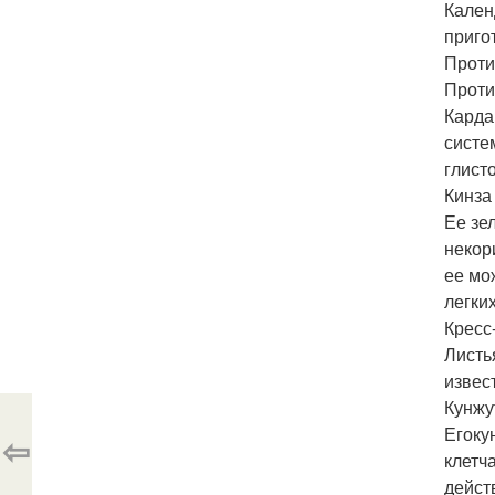
Кален
приго
Проти
Проти
Карда
систе
глисто
Кинза
Ее зе
некор
ее мо
легки
Кресс
Листь
извес
Кунжу
Егоку
⇦
клетч
дейст