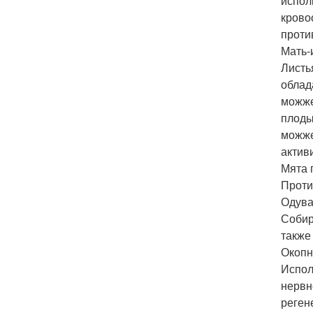
испол
крово
проти
Мать-
Листь
облад
можже
плоды
можже
актив
Мята 
Проти
Одува
Собир
также 
Окопн
Испол
нервн
реген