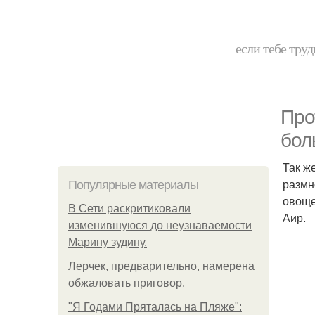
если тебе труд
Про
бол
Так ж
размн
Популярные материалы
овоще
В Сети раскритиковали
Аир.
изменившуюся до неузнаваемости
Марину зудину.
Лерчек, предварительно, намерена
обжаловать приговор.
"Я Годами Пряталась на Пляже":