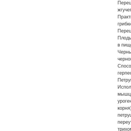
Перец
жгуче
Практ
грибк
Перец
Плоды
в пищ
Черны
черно
Спосо
герпе
Петру
Испол
мышца
уроге
корня
петру
переу
трихо