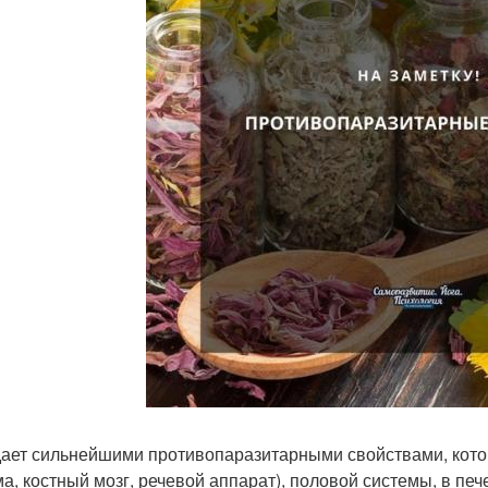
ает сильнейшими противопаразитарными свойствами, кото
ма, костный мозг, речевой аппарат), половой системы, в пе