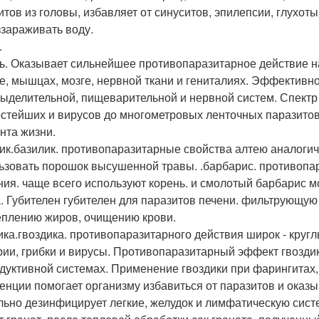
итов из головы, избавляет от синуситов, эпилепсии, глухот
ззараживать воду.
.
ь. Оказывает сильнейшее противопаразитарное действие на
е, мышцах, мозге, нервной ткани и гениталиях. Эффективно
ыделительной, пищеварительной и нервной систем. Спектр 
остейших и вирусов до многометровых ленточных паразитов
нта жизни.
ик.базилик. противопаразитарные свойства алтею аналогич
ьзовать порошок высушенной травы. .барбарис. противопа
ния. чаще всего используют корень. и смолотый барбарис 
. Губителен губителен для паразитов печени. фильтрующую 
плению жиров, очищению крови.
ика.гвоздика. противопаразитарного действия широк - кругл
рии, грибки и вирусы. Противопаразитарный эффект гвоздик
дуктивной системах. Применение гвоздики при фарингитах, 
енции помогает организму избавиться от паразитов и оказ
льно дезинфицирует легкие, желудок и лимфатическую сист