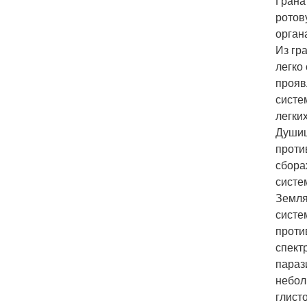
Грана
ротов
орган
Из гр
легко
прояв
систе
легки
Душиц
проти
сбора
систе
Земля
систе
проти
спект
параз
небол
глисто