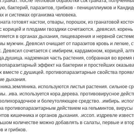
т.гранат. после тепловой обработки сок граната, получен
ую, бактерий, паразитов, грибков - пенициллиумов и Кандид
ах и системах организма человека.
аната готовят настои, отвары, порошок, из гранатовой кост
 с корицей и плодами гвоздики сочетаются. .девясил. корен
ляется в органах дыхания, пищеварения и нервной системе,
мы мужчин. Девясил очищает от паразитов кровь и легкие, 
х. Девясил сочетается с имбирем, кардамоном, корицей, алт
а.душица. надземная часть растения, собранная во время ц
вопаразитарный эффект на бактерии и простейших оказывает
х вместе с душицей. противопаразитарные свойства проявл
ме дыхания.
ника.земляника. используются листья растения. сильное с
мы. .ива. используется кора дерева. противовирусное дейст
волихорадочное и болеутоляющее средство. .имбирь. испо
ра противопаразитарным действием на гельминтов, вирусы и
итов кишечника и органов дыхания. .иссоп. издревле извес
ьшом количестве можно добавлять в салаты, первые и втор
в и грибков.