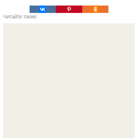
Читайте также
Нумерология чисел месяца.
Бегство из "Блока Смерти": как советские пленные