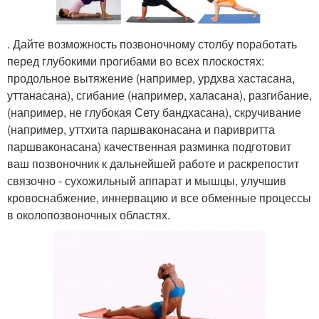
. Дайте возможность позвоночному столбу поработать
перед глубокими прогибами во всех плоскостях:
продольное вытяжение (например, урдхва хастасана,
уттанасана), сгибание (например, халасана), разгибание,
(например, не глубокая Сету бандхасана), скручивание
(например, уттхита паршваконасана и паривритта
паршваконасана) качественная разминка подготовит
ваш позвоночник к дальнейшей работе и раскрепостит
связочно - сухожильный аппарат и мышцы, улучшив
кровоснабжение, иннервацию и все обменные процессы
в околопозвоночных областях.