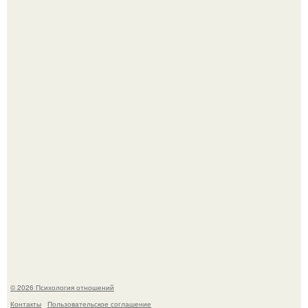
"Обвенчался с Женой, с Которой в Браке уже Около 15
лет" - Анатолий Цой удивил поклонников "тайной
свадьбой".
"Ты такой единственный на всём белом свете …":
© 2026 Психология отношений
Контакты
Пользовательское соглашение