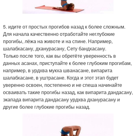
5. идите от простых прогибов назад к более сложным.
Для начала качественно отработайте неглубокие
прогибы, лёжа на животе и на спине. Например,
шалабхасану, дханурасану, Сету бандхасану.
Только после того, как вы обретёте уверенность в
данных асанах, приступайте к более глубоким прогибам,
например, в урдхва мукха шванасане, випарита
шалабхасане, в уштрасане. Когда и этот этап будет
уверенно освоен, постепенно и не спеша начинайте
осваивать такие прогибы назад, как випарита дандасану,
экапада випарита дандасану урдхва дханурасану и
другие более глубокие прогибы назад.