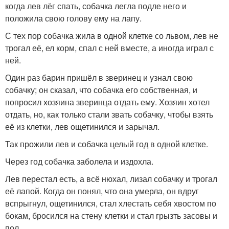
когда лев лёг спать, собачка легла подле него и
положила свою голову ему на лапу.
С тех пор собачка жила в одной клетке со львом, лев не
трогал её, ел корм, спал с ней вместе, а иногда играл с
ней.
Один раз барин пришёл в зверинец и узнал свою
собачку; он сказал, что собачка его собственная, и
попросил хозяина зверинца отдать ему. Хозяин хотел
отдать, но, как только стали звать собачку, чтобы взять
её из клетки, лев ощетинился и зарычал.
Так прожили лев и собачка целый год в одной клетке.
Через год собачка заболела и издохла.
Лев перестал есть, а всё нюхал, лизал собачку и трогал
её лапой. Когда он понял, что она умерла, он вдруг
вспрыгнул, ощетинился, стал хлестать себя хвостом по
бокам, бросился на стену клетки и стал грызть засовы и
пол.