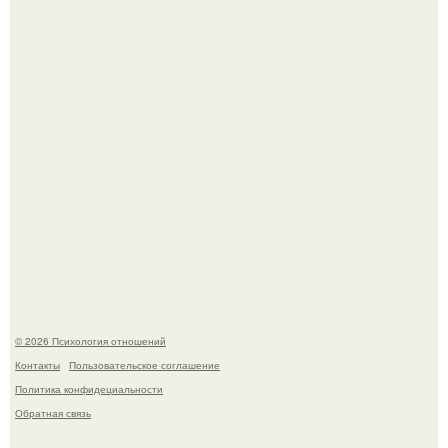
внезапно нашла законного владельца.
В соцсетях завирусился эмоциональный пост, автор
которого призвала матерей отдыхать без детей и не
испытывать чувство вины.
© 2026 Психология отношений
Контакты
Пользовательское соглашение
Политика конфидециальности
Обратная связь