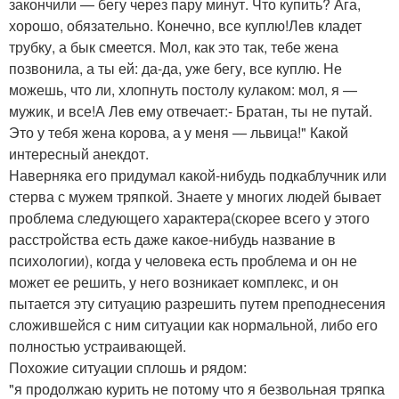
закончили — бегу через пару минут. Что купить? Ага,
хорошо, обязательно. Конечно, все куплю!Лев кладет
трубку, а бык смеется. Мол, как это так, тебе жена
позвонила, а ты ей: да-да, уже бегу, все куплю. Не
можешь, что ли, хлопнуть постолу кулаком: мол, я —
мужик, и все!А Лев ему отвечает:- Братан, ты не путай.
Это у тебя жена корова, а у меня — львица!" Какой
интересный анекдот.
Наверняка его придумал какой-нибудь подкаблучник или
стерва с мужем тряпкой. Знаете у многих людей бывает
проблема следующего характера(скорее всего у этого
расстройства есть даже какое-нибудь название в
психологии), когда у человека есть проблема и он не
может ее решить, у него возникает комплекс, и он
пытается эту ситуацию разрешить путем преподнесения
сложившейся с ним ситуации как нормальной, либо его
полностью устраивающей.
Похожие ситуации сплошь и рядом:
"я продолжаю курить не потому что я безвольная тряпка