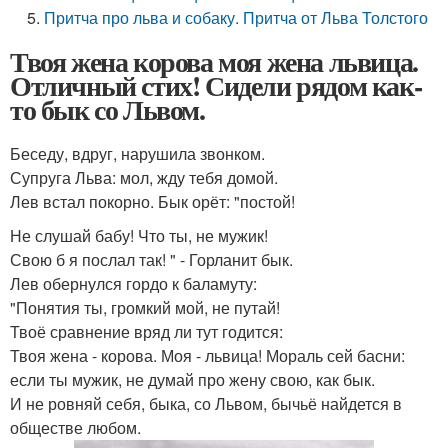
Притча про льва и собаку. Притча от Льва Толстого
Твоя жена корова моя жена львица.
Отличный стих! Сидели рядом как-
то бык со Львом.
Беседу, вдруг, нарушила звонком.
Супруга Льва: мол, жду тебя домой.
Лев встал покорно. Бык орёт: "постой!
Не слушай бабу! Что ты, не мужик!
Свою б я послал так! " - Горланит бык.
Лев обернулся гордо к баламуту:
"Понятия ты, громкий мой, не путай!
Твоё сравнение вряд ли тут годится:
Твоя жена - корова. Моя - львица! Мораль сей басни:
если ты мужик, не думай про жену свою, как бык.
И не ровняй себя, быка, со Львом, бычьё найдется в
обществе любом.