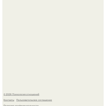
Лучший! Адриано Челентано - "Поздний" ребенок, чье
рождение мать считала почти невозможным.
Koда моя мать злилась или была недовольна, она
начинала вести себя так, будто меня просто нет.
© 2026 Психология отношений
Контакты
Пользовательское соглашение
Политика конфидециальности