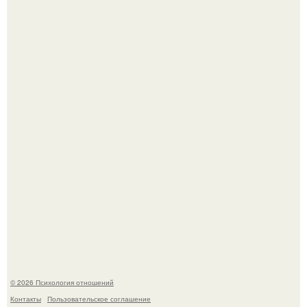
Женская аудитория буквально сходила по нему с ума,
особенно после выхода фильма "Пираты ХХ Века".
Зачатие - это не случайность: яйцеклетка сама выбирает
сперматозоид.
© 2026 Психология отношений
Контакты
Пользовательское соглашение